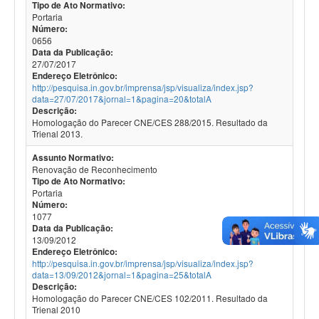
Tipo de Ato Normativo:
Portaria
Número:
0656
Data da Publicação:
27/07/2017
Endereço Eletrônico:
http://pesquisa.in.gov.br/imprensa/jsp/visualiza/index.jsp?
data=27/07/2017&jornal=1&pagina=20&totalA
Descrição:
Homologação do Parecer CNE/CES 288/2015. Resultado da
Trienal 2013.
Assunto Normativo:
Renovação de Reconhecimento
Tipo de Ato Normativo:
Portaria
Número:
1077
Data da Publicação:
13/09/2012
Endereço Eletrônico:
http://pesquisa.in.gov.br/imprensa/jsp/visualiza/index.jsp?
data=13/09/2012&jornal=1&pagina=25&totalA
Descrição:
Homologação do Parecer CNE/CES 102/2011. Resultado da
Trienal 2010