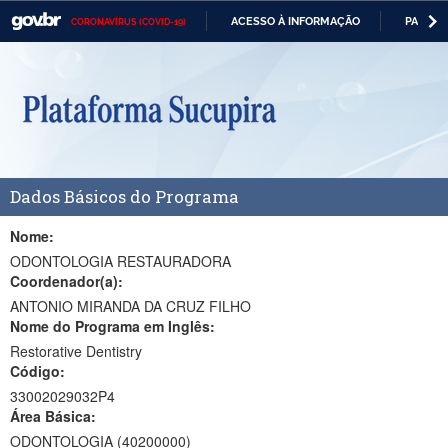
ACESSO À INFORMAÇÃO
PARTICI
CORONAVÍRUS (COVID-19)
Casa Civil
IR
PARA
Ministério da Justiça e Segurança Pública
O
CONTEÚDO
Ministério da Defesa
Ministério das Relações Exteriores
Dados Básicos do Programa
Ministério da Economia
Ministério da Infraestrutura
Nome:
ODONTOLOGIA RESTAURADORA
Ministério da Agricultura, Pecuária e Abastecimento
Coordenador(a):
ANTONIO MIRANDA DA CRUZ FILHO
Ministério da Educação
Nome do Programa em Inglês:
Restorative Dentistry
Ministério da Cidadania
Código:
Ministério da Saúde
33002029032P4
Área Básica:
Ministério de Minas e Energia
ODONTOLOGIA (40200000)