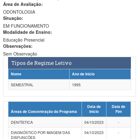
Área de Avaliação:
Ministério da Ciência, Tecnologia, Inovações e Comunicações
ODONTOLOGIA
Situação:
Ministério do Meio Ambiente
EM FUNCIONAMENTO
Modalidade de Ensino:
Ministério do Turismo
Educação Presencial
Ministério do Desenvolvimento Regional
Observações:
Sem Observação
Controladoria-Geral da União
Tipos de Regime Letivo
Ministério da Mulher, da Família e dos Direitos Humanos
Nome
Ano de Início
Secretaria-Geral
SEMESTRAL
1995
Secretaria de Governo
Data de
Data de
Gabinete de Segurança Institucional
Áreas de Concentração do Programa
Início
Fim
Advocacia-Geral da União
DENTÍSTICA
04/10/2023
-
Banco Central do Brasil
DIAGNÓSTICO POR IMAGEM DAS
04/10/2023
-
DISFUNÇÕES