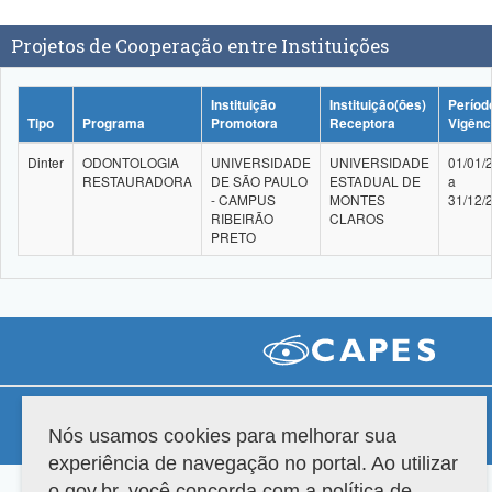
Projetos de Cooperação entre Instituições
Instituição
Instituição(ões)
Períod
Tipo
Programa
Promotora
Receptora
Vigênc
Dinter
ODONTOLOGIA
UNIVERSIDADE
UNIVERSIDADE
01/01/
RESTAURADORA
DE SÃO PAULO
ESTADUAL DE
a
- CAMPUS
MONTES
31/12/
RIBEIRÃO
CLAROS
PRETO
Compatibilidade
Nós usamos cookies para melhorar sua
Versão do sistema: 3.88.9
Copyright 2022 Capes. Todos os direitos reservados.
experiência de navegação no portal. Ao utilizar
o gov.br, você concorda com a política de