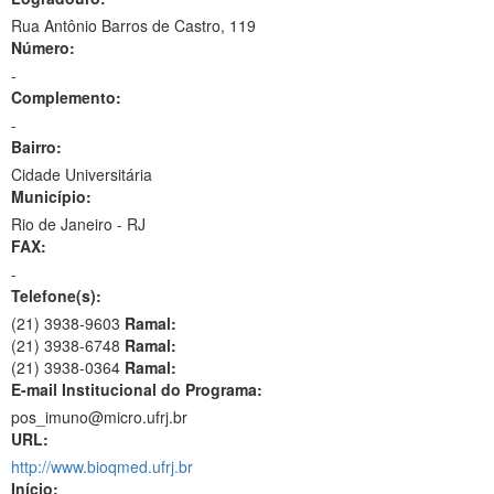
Rua Antônio Barros de Castro, 119
Número:
-
Complemento:
-
Bairro:
Cidade Universitária
Município:
Rio de Janeiro - RJ
FAX:
-
Telefone(s):
(21) 3938-9603
Ramal:
(21) 3938-6748
Ramal:
(21) 3938-0364
Ramal:
E-mail Institucional do Programa:
pos_imuno@micro.ufrj.br
URL:
http://www.bioqmed.ufrj.br
Início: