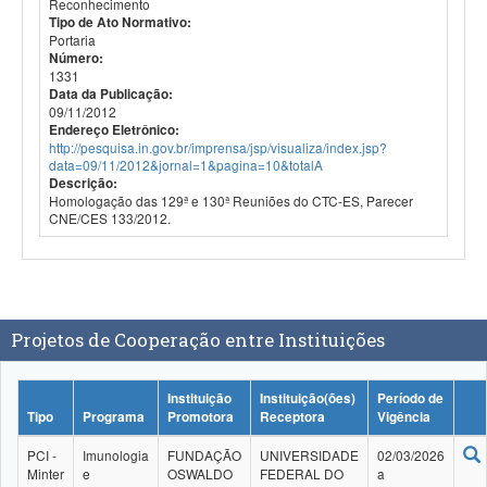
Reconhecimento
Tipo de Ato Normativo:
Portaria
Número:
1331
Data da Publicação:
09/11/2012
Endereço Eletrônico:
http://pesquisa.in.gov.br/imprensa/jsp/visualiza/index.jsp?
data=09/11/2012&jornal=1&pagina=10&totalA
Descrição:
Homologação das 129ª e 130ª Reuniões do CTC-ES, Parecer
CNE/CES 133/2012.
Projetos de Cooperação entre Instituições
Instituição
Instituição(ões)
Período de
Tipo
Programa
Promotora
Receptora
Vigência
PCI -
Imunologia
FUNDAÇÃO
UNIVERSIDADE
02/03/2026
Minter
e
OSWALDO
FEDERAL DO
a