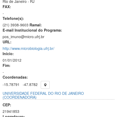
Rio de Janeiro - RJ
FAX:
-
Telefone(s):
(21) 3938-9603
Ramal:
E-mail Institucional do Programa:
pos_imuno@micro.ufrj.br
URL:
http://www.microbiologia.ufrj.br/
Início:
01/01/2012
Fim:
-
Coordenadas:
-15.78791
-47.8782
UNIVERSIDADE FEDERAL DO RIO DE JANEIRO
(COORDENADORA)
CEP:
21941853
Logradouro: