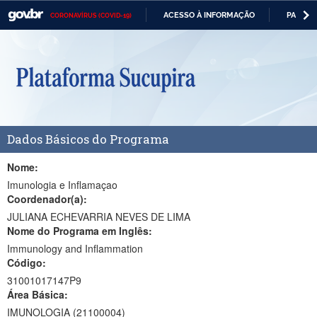
ACESSO À INFORMAÇÃO
PARTICI
CORONAVÍRUS (COVID-19)
Casa Civil
IR
PARA
Ministério da Justiça e Segurança Pública
O
CONTEÚDO
Ministério da Defesa
Ministério das Relações Exteriores
Dados Básicos do Programa
Ministério da Economia
Ministério da Infraestrutura
Nome:
Imunologia e Inflamaçao
Ministério da Agricultura, Pecuária e Abastecimento
Coordenador(a):
JULIANA ECHEVARRIA NEVES DE LIMA
Ministério da Educação
Nome do Programa em Inglês:
Immunology and Inflammation
Ministério da Cidadania
Código:
Ministério da Saúde
31001017147P9
Área Básica:
Ministério de Minas e Energia
IMUNOLOGIA (21100004)