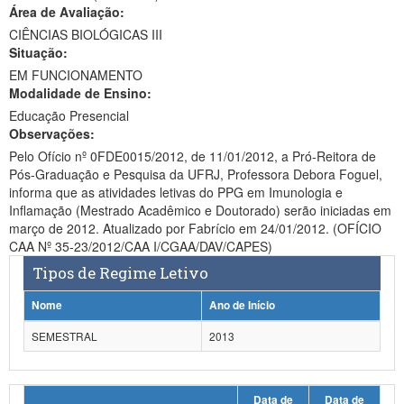
Área de Avaliação:
Ministério da Ciência, Tecnologia, Inovações e Comunicações
CIÊNCIAS BIOLÓGICAS III
Situação:
Ministério do Meio Ambiente
EM FUNCIONAMENTO
Modalidade de Ensino:
Ministério do Turismo
Educação Presencial
Ministério do Desenvolvimento Regional
Observações:
Pelo Ofício nº 0FDE0015/2012, de 11/01/2012, a Pró-Reitora de
Controladoria-Geral da União
Pós-Graduação e Pesquisa da UFRJ, Professora Debora Foguel,
informa que as atividades letivas do PPG em Imunologia e
Ministério da Mulher, da Família e dos Direitos Humanos
Inflamação (Mestrado Acadêmico e Doutorado) serão iniciadas em
março de 2012. Atualizado por Fabrício em 24/01/2012. (OFÍCIO
Secretaria-Geral
CAA Nº 35-23/2012/CAA I/CGAA/DAV/CAPES)
Tipos de Regime Letivo
Secretaria de Governo
Nome
Ano de Início
Gabinete de Segurança Institucional
SEMESTRAL
2013
Advocacia-Geral da União
Banco Central do Brasil
Data de
Data de