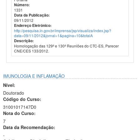
Número:
1331
Data da Publicação:
09/11/2012
Endereço Eletrônico:
http://pesquisa.in.gov.br/imprensa/jsp/visualiza/index.jsp?
data=09/11/2012&jornal=1&pagina=10&totalA
Descrição:
Homologação das 129ª e 130ª Reuniões do CTC-ES, Parecer
CNE/CES 133/2012.
IMUNOLOGIA E INFLAMAÇÃO
Nível:
Doutorado
Código do Curso:
31001017147D0
Nota do Curso:
7
Data da Recomendação:
-