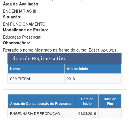
Área de Avaliação:
Ministério da Ciência, Tecnologia, Inovações e Comunicações
ENGENHARIAS III
Situação:
Ministério do Meio Ambiente
EM FUNCIONAMENTO
Modalidade de Ensino:
Ministério do Turismo
Educação Presencial
Ministério do Desenvolvimento Regional
Observações:
Retirado o nome Mestrado na frente do curso, Edser 02/03/21.
Controladoria-Geral da União
Tipos de Regime Letivo
Ministério da Mulher, da Família e dos Direitos Humanos
Nome
Ano de Início
Secretaria-Geral
SEMESTRAL
2018
Secretaria de Governo
Data de
Data de
Gabinete de Segurança Institucional
Áreas de Concentração do Programa
Início
Fim
Advocacia-Geral da União
ENGENHARIA DE PRODUÇÃO
04/03/2019
-
Banco Central do Brasil