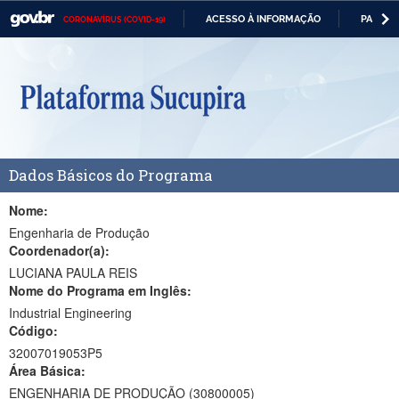
ACESSO À INFORMAÇÃO
PARTICI
CORONAVÍRUS (COVID-19)
Casa Civil
IR
PARA
Ministério da Justiça e Segurança Pública
O
CONTEÚDO
Ministério da Defesa
Ministério das Relações Exteriores
Dados Básicos do Programa
Ministério da Economia
Ministério da Infraestrutura
Nome:
Engenharia de Produção
Ministério da Agricultura, Pecuária e Abastecimento
Coordenador(a):
LUCIANA PAULA REIS
Ministério da Educação
Nome do Programa em Inglês:
Industrial Engineering
Ministério da Cidadania
Código:
Ministério da Saúde
32007019053P5
Área Básica:
Ministério de Minas e Energia
ENGENHARIA DE PRODUÇÃO (30800005)