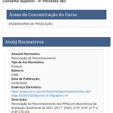
Conselho Superior - nº Processo SEI:
-
Áreas de Concentração do Curso
ENGENHARIA DE PRODUÇÃO
Ato(s) Normativos
Assunto Normativo:
Renovação de Reconhecimento
Tipo de Ato Normativo:
Portaria
Número:
0398
Data da Publicação:
02/06/2025
Endereço Eletrônico:
https://pesquisa.in.gov.br/imprensa/jsp/visualiza/index.jsp?
data=02/06/2025&jornal=515&pagina=41
Descrição:
Renovação de Reconhecimento dos PPGs em decorrência da
Avaliação Quadrienal de 2021 (2017- 2020). 215ª, 216ª, 217ª e
218ª CTC-ES