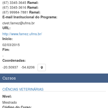
(67) 3345-3645
Ramal:
(67) 3345-3616
Ramal:
(67) 99984-7881
Ramal:
E-mail Institucional do Programa:
civet.famez@ufms.br
URL:
http://www.famez.ufms.br/
Início:
02/03/2015
Fim:
-
Coordenadas:
-20.50937
-54.6206
Cursos
CIÊNCIAS VETERINÁRIAS
Nível:
Mestrado
Código do Curso: