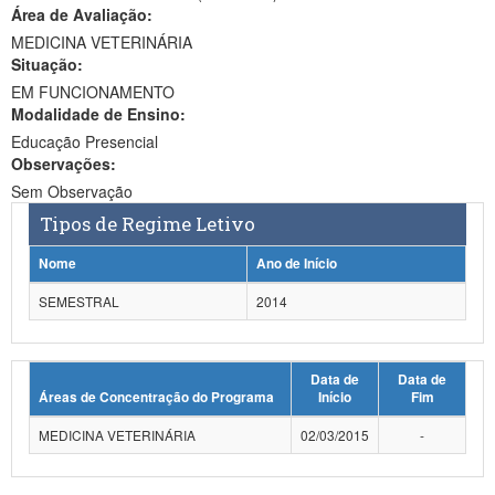
Área de Avaliação:
Ministério da Ciência, Tecnologia, Inovações e Comunicações
MEDICINA VETERINÁRIA
Situação:
Ministério do Meio Ambiente
EM FUNCIONAMENTO
Modalidade de Ensino:
Ministério do Turismo
Educação Presencial
Ministério do Desenvolvimento Regional
Observações:
Sem Observação
Controladoria-Geral da União
Tipos de Regime Letivo
Ministério da Mulher, da Família e dos Direitos Humanos
Nome
Ano de Início
Secretaria-Geral
SEMESTRAL
2014
Secretaria de Governo
Data de
Data de
Gabinete de Segurança Institucional
Áreas de Concentração do Programa
Início
Fim
Advocacia-Geral da União
MEDICINA VETERINÁRIA
02/03/2015
-
Banco Central do Brasil