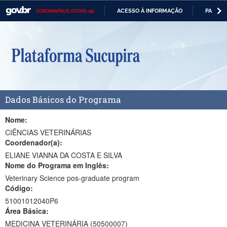
ACESSO À INFORMAÇÃO
PARTICI
CORONAVÍRUS (COVID-19)
Casa Civil
IR
PARA
Ministério da Justiça e Segurança Pública
O
CONTEÚDO
Ministério da Defesa
Ministério das Relações Exteriores
Dados Básicos do Programa
Ministério da Economia
Ministério da Infraestrutura
Nome:
CIÊNCIAS VETERINÁRIAS
Ministério da Agricultura, Pecuária e Abastecimento
Coordenador(a):
ELIANE VIANNA DA COSTA E SILVA
Ministério da Educação
Nome do Programa em Inglês:
Veterinary Science pos-graduate program
Ministério da Cidadania
Código:
Ministério da Saúde
51001012040P6
Área Básica:
Ministério de Minas e Energia
MEDICINA VETERINÁRIA (50500007)