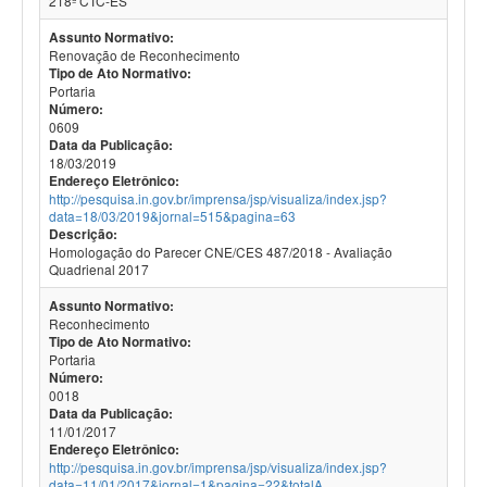
218ª CTC-ES
Assunto Normativo:
Renovação de Reconhecimento
Tipo de Ato Normativo:
Portaria
Número:
0609
Data da Publicação:
18/03/2019
Endereço Eletrônico:
http://pesquisa.in.gov.br/imprensa/jsp/visualiza/index.jsp?
data=18/03/2019&jornal=515&pagina=63
Descrição:
Homologação do Parecer CNE/CES 487/2018 - Avaliação
Quadrienal 2017
Assunto Normativo:
Reconhecimento
Tipo de Ato Normativo:
Portaria
Número:
0018
Data da Publicação:
11/01/2017
Endereço Eletrônico:
http://pesquisa.in.gov.br/imprensa/jsp/visualiza/index.jsp?
data=11/01/2017&jornal=1&pagina=22&totalA