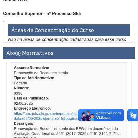
-
Conselho Superior - nº Processo SEI:
-
Áreas de Concentração do Curso
Não há áreas de concentração cadastradas para esse curso
Ato(s) Normativos
Assunto Normativo:
Renovação de Reconhecimento
Tipo de Ato Normativo:
Portaria
Número:
0398
Data da Publicação:
02/06/2025
Endereço Eletrônico:
https://pesquisa.in.gov.br/imprensa/jsp/visualiza/index.jsp?
data=02/06/2025&jornal=515&pagina=41
Descrição:
Renovação de Reconhecimento dos PPGs em decorrência da
Avaliação Quadrienal de 2021 (2017- 2020). 215ª, 216ª, 217ª e