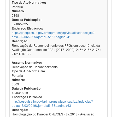
Tipo de Ato Normativo:
Portaria
Número:
0398
Data da Publicação:
02/06/2025
Endereço Eletrônico:
https://pesquisa.in.gov.br/imprensa/jsp/visualiza/index.jsp?
data=02/06/2025&jornal=515&pagina=41
Descrição:
Renovação de Reconhecimento dos PPGs em decorrência da
Avaliação Quadrienal de 2021 (2017- 2020). 215ª, 216ª, 217ª e
218ª CTC-ES
Assunto Normativo:
Renovação de Reconhecimento
Tipo de Ato Normativo:
Portaria
Número:
0609
Data da Publicação:
18/03/2019
Endereço Eletrônico:
http://pesquisa.in.gov.br/imprensa/jsp/visualiza/index.jsp?
data=18/03/2019&jornal=515&pagina=63
Descrição:
Homologação do Parecer CNE/CES 487/2018 - Avaliação