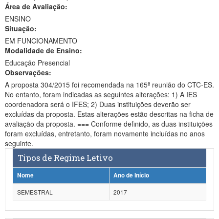
Área de Avaliação:
Ministério da Ciência, Tecnologia, Inovações e Comunicações
ENSINO
Situação:
Ministério do Meio Ambiente
EM FUNCIONAMENTO
Modalidade de Ensino:
Ministério do Turismo
Educação Presencial
Ministério do Desenvolvimento Regional
Observações:
A proposta 304/2015 foi recomendada na 165ª reunião do CTC-ES.
Controladoria-Geral da União
No entanto, foram indicadas as seguintes alterações: 1) A IES
coordenadora será o IFES; 2) Duas instituições deverão ser
Ministério da Mulher, da Família e dos Direitos Humanos
excluídas da proposta. Estas alterações estão descritas na ficha de
avaliação da proposta. === Conforme definido, as duas instituições
Secretaria-Geral
foram excluídas, entretanto, foram novamente incluídas no anos
seguinte.
Secretaria de Governo
Tipos de Regime Letivo
Gabinete de Segurança Institucional
Nome
Ano de Início
Advocacia-Geral da União
SEMESTRAL
2017
Banco Central do Brasil