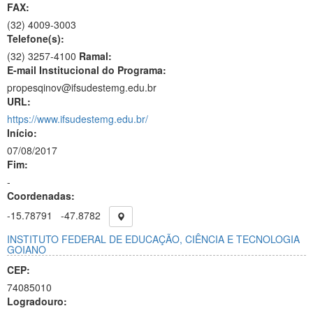
FAX:
(32)
4009-3003
Telefone(s):
(32) 3257-4100
Ramal:
E-mail Institucional do Programa:
propesqinov@ifsudestemg.edu.br
URL:
https://www.ifsudestemg.edu.br/
Início:
07/08/2017
Fim:
-
Coordenadas:
-15.78791
-47.8782
INSTITUTO FEDERAL DE EDUCAÇÃO, CIÊNCIA E TECNOLOGIA
GOIANO
CEP:
74085010
Logradouro: