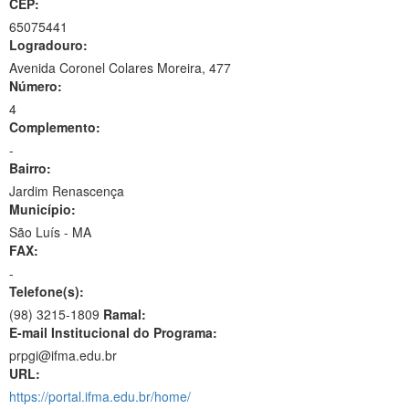
CEP:
65075441
Logradouro:
Avenida Coronel Colares Moreira, 477
Número:
4
Complemento:
-
Bairro:
Jardim Renascença
Município:
São Luís - MA
FAX:
-
Telefone(s):
(98) 3215-1809
Ramal:
E-mail Institucional do Programa:
prpgi@ifma.edu.br
URL:
https://portal.ifma.edu.br/home/