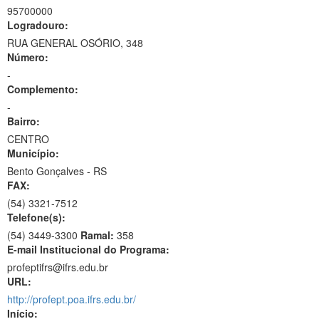
95700000
Logradouro:
RUA GENERAL OSÓRIO, 348
Número:
-
Complemento:
-
Bairro:
CENTRO
Município:
Bento Gonçalves - RS
FAX:
(54)
3321-7512
Telefone(s):
(54) 3449-3300
Ramal:
358
E-mail Institucional do Programa:
profeptifrs@ifrs.edu.br
URL:
http://profept.poa.ifrs.edu.br/
Início: