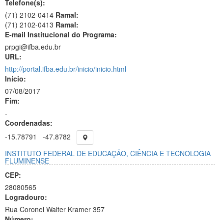
Telefone(s):
(71) 2102-0414
Ramal:
(71) 2102-0413
Ramal:
E-mail Institucional do Programa:
prpgi@ifba.edu.br
URL:
http://portal.ifba.edu.br/inicio/inicio.html
Início:
07/08/2017
Fim:
-
Coordenadas:
-15.78791
-47.8782
INSTITUTO FEDERAL DE EDUCAÇÃO, CIÊNCIA E TECNOLOGIA
FLUMINENSE
CEP:
28080565
Logradouro:
Rua Coronel Walter Kramer 357
Número: