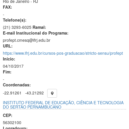
Rio de Janeiro - RJ
FAX:
-
Telefone(s):
(21) 3293-6025
Ramal:
E-mail Institucional do Programa:
profept.cmesq@ifrj.edu.br
URL:
https://www.ifrj.edu.br/cursos-pos-graduacao/stricto-sensu/profept
Início:
04/10/2017
Fim:
-
Coordenadas:
-22.91261
-43.21292
INSTITUTO FEDERAL DE EDUCAÇÃO, CIÊNCIA E TECNOLOGIA
DO SERTÃO PERNAMBUCANO
CEP:
56302100
Logradouro: