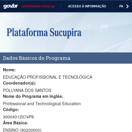
ACESSO À INFORMAÇÃO
PARTICI
CORONAVÍRUS (COVID-19)
Casa Civil
IR
PARA
Ministério da Justiça e Segurança Pública
O
CONTEÚDO
Ministério da Defesa
Ministério das Relações Exteriores
Dados Básicos do Programa
Ministério da Economia
Ministério da Infraestrutura
Nome:
EDUCAÇÃO PROFISSIONAL E TECNOLÓGICA
Ministério da Agricultura, Pecuária e Abastecimento
Coordenador(a):
POLLYANA DOS SANTOS
Ministério da Educação
Nome do Programa em Inglês:
Professional and Technological Education
Ministério da Cidadania
Código:
Ministério da Saúde
30004012074P8
Área Básica:
Ministério de Minas e Energia
ENSINO (90200000)