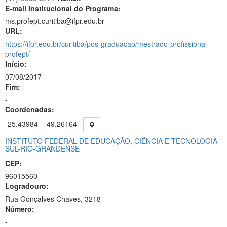
E-mail Institucional do Programa:
ms.profept.curitiba@ifpr.edu.br
URL:
https://ifpr.edu.br/curitiba/pos-graduacao/mestrado-profissional-
profept/
Início:
07/08/2017
Fim:
-
Coordenadas:
-25.43984
-49.26164
INSTITUTO FEDERAL DE EDUCAÇÃO, CIÊNCIA E TECNOLOGIA
SUL-RIO-GRANDENSE
CEP:
96015560
Logradouro:
Rua Gonçalves Chaves, 3218
Número:
-