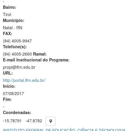
-
Bairro:
Tirol
Município:
Natal - RN
FAX:
(84)
4005-9947
Telefone(s):
(84) 4005-2660
Ramal:
E-mail Institucional do Programa:
propi@ifrn.edu.br
URL:
http://portal.ifrn.edu.br/
Início:
07/08/2017
Fim:
-
Coordenadas:
-15.78791
-47.8782
INSTITUTO FEDERAL DE EDUCAÇÃO, CIÊNCIA E TECNOLOGIA