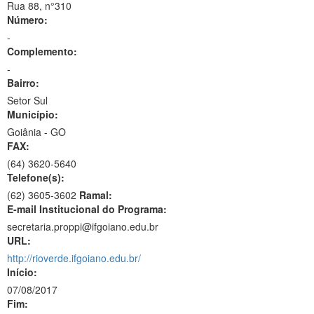
Rua 88, n°310
Número:
-
Complemento:
-
Bairro:
Setor Sul
Município:
Goiânia - GO
FAX:
(64)
3620-5640
Telefone(s):
(62) 3605-3602
Ramal:
E-mail Institucional do Programa:
secretaria.proppi@ifgoiano.edu.br
URL:
http://rioverde.ifgoiano.edu.br/
Início:
07/08/2017
Fim: