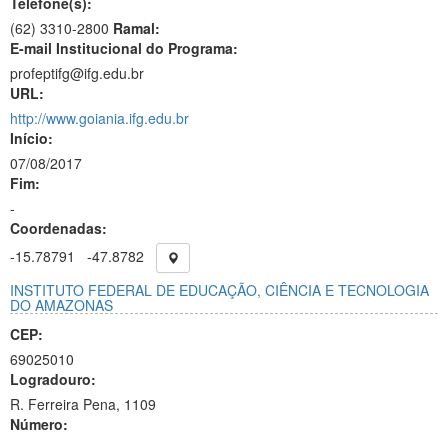
Telefone(s):
(62) 3310-2800
Ramal:
E-mail Institucional do Programa:
profeptifg@ifg.edu.br
URL:
http://www.goiania.ifg.edu.br
Início:
07/08/2017
Fim:
-
Coordenadas:
-15.78791
-47.8782
INSTITUTO FEDERAL DE EDUCAÇÃO, CIÊNCIA E TECNOLOGIA
DO AMAZONAS
CEP:
69025010
Logradouro:
R. Ferreira Pena, 1109
Número: