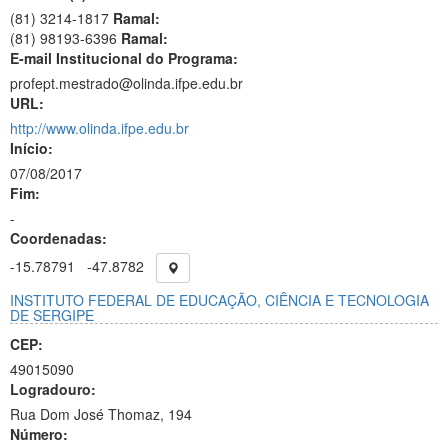
(81) 3214-1817
Ramal:
(81) 98193-6396
Ramal:
E-mail Institucional do Programa:
profept.mestrado@olinda.ifpe.edu.br
URL:
http://www.olinda.ifpe.edu.br
Início:
07/08/2017
Fim:
-
Coordenadas:
-15.78791
-47.8782
INSTITUTO FEDERAL DE EDUCAÇÃO, CIÊNCIA E TECNOLOGIA
DE SERGIPE
CEP:
49015090
Logradouro:
Rua Dom José Thomaz, 194
Número: