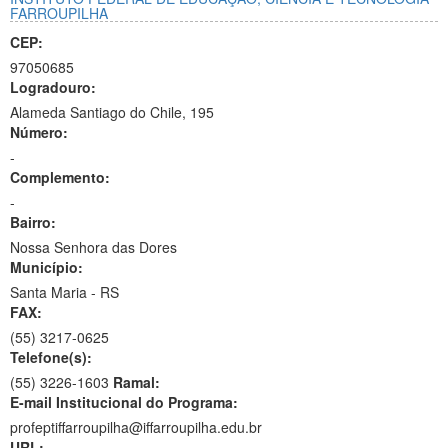
FARROUPILHA
CEP:
97050685
Logradouro:
Alameda Santiago do Chile, 195
Número:
-
Complemento:
-
Bairro:
Nossa Senhora das Dores
Município:
Santa Maria - RS
FAX:
(55)
3217-0625
Telefone(s):
(55) 3226-1603
Ramal:
E-mail Institucional do Programa:
profeptiffarroupilha@iffarroupilha.edu.br
URL: