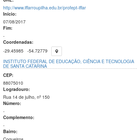
http://www.iffarroupilha.edu.br/profept-iffar
Início:
07/08/2017
Fim:
-
Coordenadas:
-29.45985
-54.72779
INSTITUTO FEDERAL DE EDUCAÇÃO, CIÊNCIA E TECNOLOGIA
DE SANTA CATARINA
CEP:
88075010
Logradouro:
Rua 14 de julho, nº 150
Número:
-
Complemento:
-
Bairro:
Coqueiros