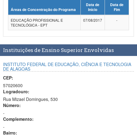
Data de
Data de
Planalto
Áreas de Concentração do Programa
Início
Fim
EDUCAÇÃO PROFISSIONAL E
07/08/2017
-
TECNOLÓGICA - EPT
Instituições de Ensino Superior Envolvidas
INSTITUTO FEDERAL DE EDUCAÇÃO, CIÊNCIA E TECNOLOGIA
DE ALAGOAS
CEP:
57020600
Logradouro:
Rua Mizael Domingues, 530
Número:
-
Complemento:
-
Bairro: