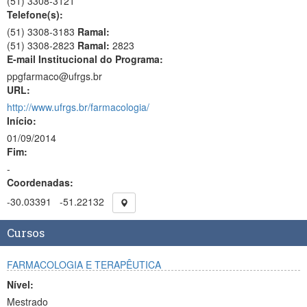
(51)
3308-3121
Telefone(s):
(51) 3308-3183
Ramal:
(51) 3308-2823
Ramal:
2823
E-mail Institucional do Programa:
ppgfarmaco@ufrgs.br
URL:
http://www.ufrgs.br/farmacologia/
Início:
01/09/2014
Fim:
-
Coordenadas:
-30.03391
-51.22132
Cursos
FARMACOLOGIA E TERAPÊUTICA
Nível:
Mestrado