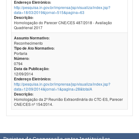
Endereço Eletrônico:
http://pesquisa.in.gov.br/imprensa/jsp/visualiza/index.jsp?
data=18/03/2019&jornal=515&pagina=63
Descrição:
Homologação do Parecer CNE/CES 487/2018 - Avaliação
Quadrienal 2017
Assunto Normativo:
Reconhecimento
Tipo de Ato Normativo:
Portaria
Número:
0794
Data da Publicação:
12/09/2014
Endereço Eletrônico:
http://pesquisa.in.gov.br/imprensa/jsp/visualiza/index.jsp?
data=12/09/2014&jornal=1&pagina=28&totalA
Descrição:
Homologação da 2ª Reunião Extraordinária do CTC-ES, Parecer
CNE/CES nº 154/2014.
Projetos de Cooperação entre Instituições