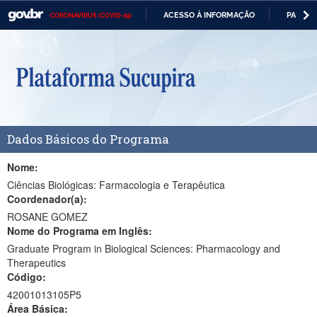
ACESSO À INFORMAÇÃO
PARTICI
CORONAVÍRUS (COVID-19)
Casa Civil
IR
PARA
Ministério da Justiça e Segurança Pública
O
CONTEÚDO
Ministério da Defesa
Ministério das Relações Exteriores
Dados Básicos do Programa
Ministério da Economia
Ministério da Infraestrutura
Nome:
Ciências Biológicas: Farmacologia e Terapêutica
Ministério da Agricultura, Pecuária e Abastecimento
Coordenador(a):
ROSANE GOMEZ
Ministério da Educação
Nome do Programa em Inglês:
Graduate Program in Biological Sciences: Pharmacology and
Ministério da Cidadania
Therapeutics
Código:
Ministério da Saúde
42001013105P5
Ministério de Minas e Energia
Área Básica: