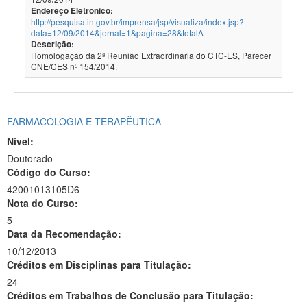
Endereço Eletrônico:
http://pesquisa.in.gov.br/imprensa/jsp/visualiza/index.jsp?
data=12/09/2014&jornal=1&pagina=28&totalA
Descrição:
Homologação da 2ª Reunião Extraordinária do CTC-ES, Parecer
CNE/CES nº 154/2014.
FARMACOLOGIA E TERAPÊUTICA
Nível:
Doutorado
Código do Curso:
42001013105D6
Nota do Curso:
5
Data da Recomendação:
10/12/2013
Créditos em Disciplinas para Titulação:
24
Créditos em Trabalhos de Conclusão para Titulação: