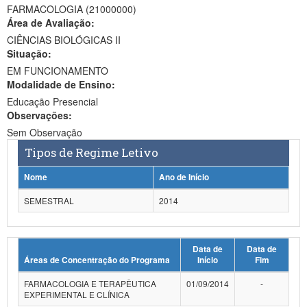
FARMACOLOGIA (21000000)
Ministério da Ciência, Tecnologia, Inovações e Comunicações
Área de Avaliação:
CIÊNCIAS BIOLÓGICAS II
Ministério do Meio Ambiente
Situação:
EM FUNCIONAMENTO
Ministério do Turismo
Modalidade de Ensino:
Ministério do Desenvolvimento Regional
Educação Presencial
Observações:
Controladoria-Geral da União
Sem Observação
Tipos de Regime Letivo
Ministério da Mulher, da Família e dos Direitos Humanos
Nome
Ano de Início
Secretaria-Geral
SEMESTRAL
2014
Secretaria de Governo
Gabinete de Segurança Institucional
Data de
Data de
Áreas de Concentração do Programa
Início
Fim
Advocacia-Geral da União
FARMACOLOGIA E TERAPÊUTICA
01/09/2014
-
Banco Central do Brasil
EXPERIMENTAL E CLÍNICA