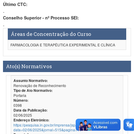
Último CTC:
-
Conselho Superior - nº Processo SEI:
-
Áreas de Concentração do Curso
FARMACOLOGIA E TERAPÊUTICA EXPERIMENTAL E CLÍNICA
Ato(s) Normativos
Assunto Normativo:
Renovação de Reconhecimento
Tipo de Ato Normativo:
Portaria
Número:
0398
Data da Publicação:
02/06/2025
Endereço Eletrônico:
https://pesquisa.in.gov.br/imprensa/jsp/visualiza/index.jsp?
data=02/06/2025&jornal=515&pagina=41