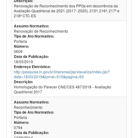
Descrição:
Renovação de Reconhecimento dos PPGs em decorrência da
Avaliação Quadrienal de 2021 (2017- 2020). 215ª, 216ª, 217ª e
218ª CTC-ES
Assunto Normativo:
Renovação de Reconhecimento
Tipo de Ato Normativo:
Portaria
Número:
0609
Data da Publicação:
18/03/2019
Endereço Eletrônico:
http://pesquisa.in.gov.br/imprensa/jsp/visualiza/index.jsp?
data=18/03/2019&jornal=515&pagina=63
Descrição:
Homologação do Parecer CNE/CES 487/2018 - Avaliação
Quadrienal 2017
Assunto Normativo:
Reconhecimento
Tipo de Ato Normativo:
Portaria
Número:
0794
Data da Publicação:
12/09/2014