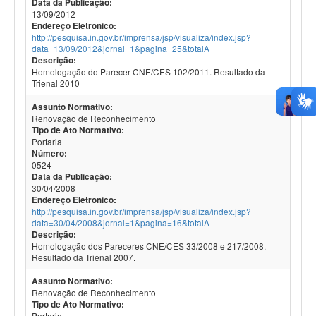
Data da Publicação:
13/09/2012
Endereço Eletrônico:
http://pesquisa.in.gov.br/imprensa/jsp/visualiza/index.jsp?
data=13/09/2012&jornal=1&pagina=25&totalA
Descrição:
Homologação do Parecer CNE/CES 102/2011. Resultado da
Trienal 2010
Assunto Normativo:
Renovação de Reconhecimento
Tipo de Ato Normativo:
Portaria
Número:
0524
Data da Publicação:
30/04/2008
Endereço Eletrônico:
http://pesquisa.in.gov.br/imprensa/jsp/visualiza/index.jsp?
data=30/04/2008&jornal=1&pagina=16&totalA
Descrição:
Homologação dos Pareceres CNE/CES 33/2008 e 217/2008.
Resultado da Trienal 2007.
Assunto Normativo:
Renovação de Reconhecimento
Tipo de Ato Normativo:
Portaria