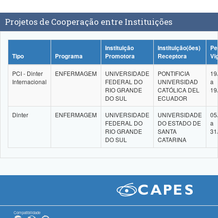
Projetos de Cooperação entre Instituições
Instituição
Instituição(ões)
Pe
Tipo
Programa
Promotora
Receptora
Vi
PCI - Dinter
ENFERMAGEM
UNIVERSIDADE
PONTIFICIA
19
Internacional
FEDERAL DO
UNIVERSIDAD
a
RIO GRANDE
CATÓLICA DEL
19
DO SUL
ECUADOR
Dinter
ENFERMAGEM
UNIVERSIDADE
UNIVERSIDADE
05
FEDERAL DO
DO ESTADO DE
a
RIO GRANDE
SANTA
31
DO SUL
CATARINA
Compatibilidade