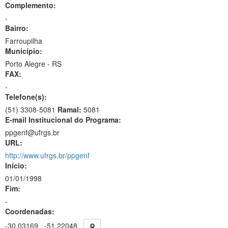
Complemento:
-
Bairro:
Farroupilha
Município:
Porto Alegre - RS
FAX:
-
Telefone(s):
(51) 3308-5081
Ramal:
5081
E-mail Institucional do Programa:
ppgenf@ufrgs.br
URL:
http://www.ufrgs.br/ppgenf
Início:
01/01/1998
Fim:
-
Coordenadas:
-30.03169
-51.22048