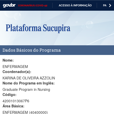
ACESSO À INFORMAÇÃO
PARTICI
CORONAVÍRUS (COVID-19)
Casa Civil
IR
PARA
Ministério da Justiça e Segurança Pública
O
CONTEÚDO
Ministério da Defesa
Ministério das Relações Exteriores
Dados Básicos do Programa
Ministério da Economia
Ministério da Infraestrutura
Nome:
ENFERMAGEM
Ministério da Agricultura, Pecuária e Abastecimento
Coordenador(a):
KARINA DE OLIVEIRA AZZOLIN
Ministério da Educação
Nome do Programa em Inglês:
Graduate Program in Nursing
Ministério da Cidadania
Código:
Ministério da Saúde
42001013067P6
Área Básica:
Ministério de Minas e Energia
ENFERMAGEM (40400000)