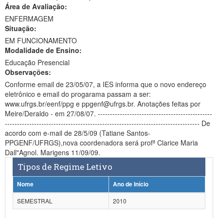
Área de Avaliação:
Ministério da Ciência, Tecnologia, Inovações e Comunicações
ENFERMAGEM
Situação:
Ministério do Meio Ambiente
EM FUNCIONAMENTO
Modalidade de Ensino:
Ministério do Turismo
Educação Presencial
Ministério do Desenvolvimento Regional
Observações:
Conforme email de 23/05/07, a IES informa que o novo endereço
Controladoria-Geral da União
eletrônico e email do progarama passam a ser:
www.ufrgs.br/eenf/ppg e ppgenf@ufrgs.br. Anotações feitas por
Ministério da Mulher, da Família e dos Direitos Humanos
Meire/Deraldo - em 27/08/07. -----------------------------------------------
-------------------------------------------------------------------------------- De
Secretaria-Geral
acordo com e-mail de 28/5/09 (Tatiane Santos-
PPGENF/UFRGS),nova coordenadora será profª Clarice Maria
Secretaria de Governo
Dall"Agnol. Marigens 11/09/09.
Tipos de Regime Letivo
Gabinete de Segurança Institucional
Nome
Ano de Início
Advocacia-Geral da União
SEMESTRAL
2010
Banco Central do Brasil