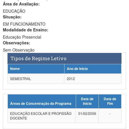
Área de Avaliação:
Ministério da Ciência, Tecnologia, Inovações e Comunicações
EDUCAÇÃO
Situação:
Ministério do Meio Ambiente
EM FUNCIONAMENTO
Modalidade de Ensino:
Ministério do Turismo
Educação Presencial
Ministério do Desenvolvimento Regional
Observações:
Sem Observação
Controladoria-Geral da União
Tipos de Regime Letivo
Ministério da Mulher, da Família e dos Direitos Humanos
Nome
Ano de Início
Secretaria-Geral
SEMESTRAL
2012
Secretaria de Governo
Data de
Data de
Gabinete de Segurança Institucional
Áreas de Concentração do Programa
Início
Fim
Advocacia-Geral da União
EDUCAÇÃO ESCOLAR E PROFISSÃO
01/02/2006
-
DOCENTE
Banco Central do Brasil