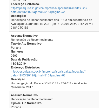
Endereço Eletrônico:
https://pesquisa.in.gov.br/imprensa/jsp/visualiza/index.jsp?
data=02/06/2025&jornal=515&pagina=41
Descrição:
Renovação de Reconhecimento dos PPGs em decorrência da
Avaliação Quadrienal de 2021 (2017- 2020). 215ª, 216ª, 217ª e
218ª CTC-ES
Assunto Normativo:
Renovação de Reconhecimento
Tipo de Ato Normativo:
Portaria
Número:
0609
Data da Publicação:
18/03/2019
Endereço Eletrônico:
http://pesquisa.in.gov.br/imprensa/jsp/visualiza/index.jsp?
data=18/03/2019&jornal=515&pagina=63
Descrição:
Homologação do Parecer CNE/CES 487/2018 - Avaliação
Quadrienal 2017
Assunto Normativo:
Renovação de Reconhecimento
Tipo de Ato Normativo:
Portaria