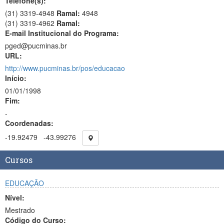
Telefone(s):
(31) 3319-4948
Ramal:
4948
(31) 3319-4962
Ramal:
E-mail Institucional do Programa:
pged@pucminas.br
URL:
http://www.pucminas.br/pos/educacao
Início:
01/01/1998
Fim:
-
Coordenadas:
-19.92479
-43.99276
Cursos
EDUCAÇÃO
Nível:
Mestrado
Código do Curso: