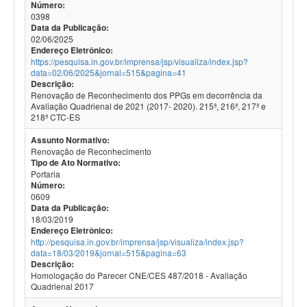
Número:
0398
Data da Publicação:
02/06/2025
Endereço Eletrônico:
https://pesquisa.in.gov.br/imprensa/jsp/visualiza/index.jsp?
data=02/06/2025&jornal=515&pagina=41
Descrição:
Renovação de Reconhecimento dos PPGs em decorrência da
Avaliação Quadrienal de 2021 (2017- 2020). 215ª, 216ª, 217ª e
218ª CTC-ES
Assunto Normativo:
Renovação de Reconhecimento
Tipo de Ato Normativo:
Portaria
Número:
0609
Data da Publicação:
18/03/2019
Endereço Eletrônico:
http://pesquisa.in.gov.br/imprensa/jsp/visualiza/index.jsp?
data=18/03/2019&jornal=515&pagina=63
Descrição:
Homologação do Parecer CNE/CES 487/2018 - Avaliação
Quadrienal 2017