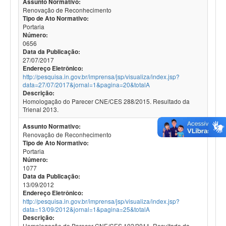
Assunto Normativo:
Renovação de Reconhecimento
Tipo de Ato Normativo:
Portaria
Número:
0656
Data da Publicação:
27/07/2017
Endereço Eletrônico:
http://pesquisa.in.gov.br/imprensa/jsp/visualiza/index.jsp?
data=27/07/2017&jornal=1&pagina=20&totalA
Descrição:
Homologação do Parecer CNE/CES 288/2015. Resultado da
Trienal 2013.
Assunto Normativo:
Renovação de Reconhecimento
Tipo de Ato Normativo:
Portaria
Número:
1077
Data da Publicação:
13/09/2012
Endereço Eletrônico:
http://pesquisa.in.gov.br/imprensa/jsp/visualiza/index.jsp?
data=13/09/2012&jornal=1&pagina=25&totalA
Descrição:
Homologação do Parecer CNE/CES 102/2011. Resultado da