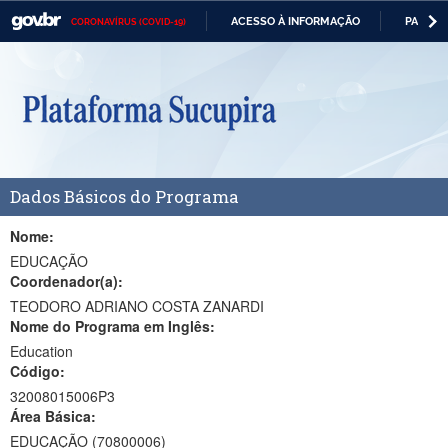
ACESSO À INFORMAÇÃO
PARTICI
CORONAVÍRUS (COVID-19)
Casa Civil
IR
PARA
Ministério da Justiça e Segurança Pública
O
CONTEÚDO
Ministério da Defesa
Ministério das Relações Exteriores
Dados Básicos do Programa
Ministério da Economia
Ministério da Infraestrutura
Nome:
EDUCAÇÃO
Ministério da Agricultura, Pecuária e Abastecimento
Coordenador(a):
TEODORO ADRIANO COSTA ZANARDI
Ministério da Educação
Nome do Programa em Inglês:
Education
Ministério da Cidadania
Código:
Ministério da Saúde
32008015006P3
Área Básica:
Ministério de Minas e Energia
EDUCAÇÃO (70800006)