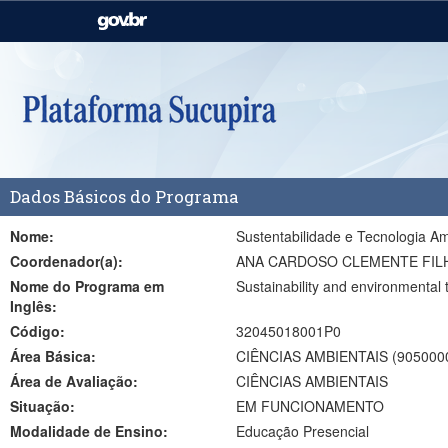
Casa Civil
Ministério da Justiça e
Segurança Pública
Ministério da Agricultura,
Ministério da Educação
Pecuária e Abastecimento
Ministério do Meio Ambiente
Ministério do Turismo
Dados Básicos do Programa
Secretaria de Governo
Gabinete de Segurança
Institucional
Nome:
Sustentabilidade e Tecnologia Am
Coordenador(a):
ANA CARDOSO CLEMENTE FILH
Nome do Programa em
Sustainability and environmental
Inglês:
Código:
32045018001P0
Área Básica:
CIÊNCIAS AMBIENTAIS (905000
Área de Avaliação:
CIÊNCIAS AMBIENTAIS
Situação:
EM FUNCIONAMENTO
Modalidade de Ensino:
Educação Presencial