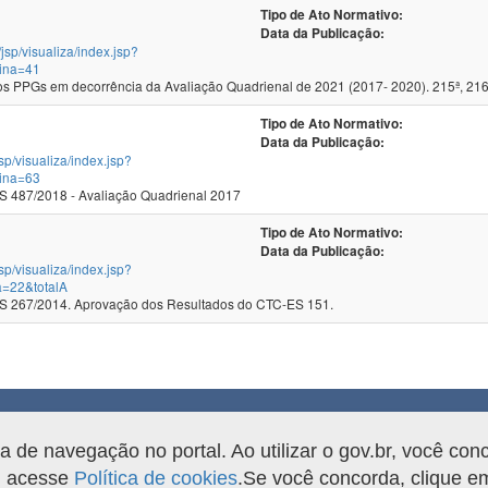
Tipo de Ato Normativo:
Data da Publicação:
/jsp/visualiza/index.jsp?
ina=41
 PPGs em decorrência da Avaliação Quadrienal de 2021 (2017- 2020). 215ª, 216
Tipo de Ato Normativo:
Data da Publicação:
jsp/visualiza/index.jsp?
ina=63
 487/2018 - Avaliação Quadrienal 2017
Tipo de Ato Normativo:
Data da Publicação:
jsp/visualiza/index.jsp?
a=22&totalA
 267/2014. Aprovação dos Resultados do CTC-ES 151.
rama.
de navegação no portal. Ao utilizar o gov.br, você con
o, acesse
Política de cookies
.Se você concorda, clique 