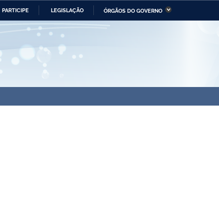
PARTICIPE
LEGISLAÇÃO
ÓRGÃOS DO GOVERNO
stério da Economia
Ministério da Infraestrutura
stério de Minas e Energia
Ministério da Ciência,
Tecnologia, Inovações e
Comunicações
tério da Mulher, da Família
Secretaria-Geral
s Direitos Humanos
lto