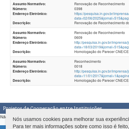
Renovação de Reconhecimento
Assunto Normativo:
0398
Número:
https://pesquisa.in.gov.br/imprensa
Endereço Eletrônico:
data=02/06/2025&jornal=515&pag
Renovação de Reconhecimento dos
Descrição:
Renovação de Reconhecimento
Assunto Normativo:
0609
Número:
http://pesquisa.in.gov.br/imprensa/
Endereço Eletrônico:
data=18/03/2019&jornal=515&pag
Homologação do Parecer CNE/CES
Descrição:
Reconhecimento
Assunto Normativo:
0018
Número:
http://pesquisa.in.gov.br/imprensa/
Endereço Eletrônico:
data=11/01/2017&jornal=1&pagin
Homologação do Parecer CNE/CES
Descrição:
Projetos de Cooperação entre Instituições
Não há projetos de Cooperação entre Instituições associados ao prog
Nós usamos cookies para melhorar sua experiência 
Para ter mais informações sobre como isso é feit