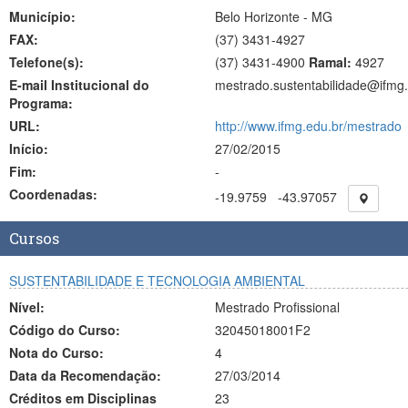
Município:
Belo Horizonte - MG
FAX:
(37)
3431-4927
Telefone(s):
(37) 3431-4900
Ramal:
4927
E-mail Institucional do
mestrado.sustentabilidade@ifmg.
Programa:
URL:
http://www.ifmg.edu.br/mestrado
Início:
27/02/2015
Fim:
-
Coordenadas:
-19.9759
-43.97057
Cursos
SUSTENTABILIDADE E TECNOLOGIA AMBIENTAL
Nível:
Mestrado Profissional
Código do Curso:
32045018001F2
Nota do Curso:
4
Data da Recomendação:
27/03/2014
Créditos em Disciplinas
23