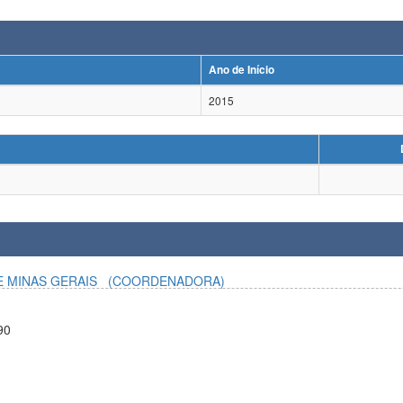
Ano de Início
2015
E MINAS GERAIS
(COORDENADORA)
90