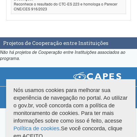
Reconhece o resultado do CTC-ES 223 e homologa o Parecer
CNE/CES 916/2023
Projetos de Cooperação entre Instituições
Não há projetos de Cooperação entre Instituições associados ao
programa.
Nós usamos cookies para melhorar sua
Compatibilidade
experiência de navegação no portal. Ao utilizar
Versão do sistema: 3.88.9
Copyright 2022 Capes. Todos os direitos reservados.
o gov.br, você concorda com a política de
monitoramento de cookies. Para ter mais
informações sobre como isso é feito, acesse
Política de cookies
.Se você concorda, clique
em ACEITO.