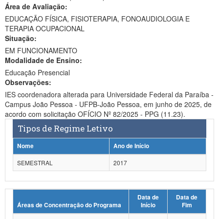
Área de Avaliação:
Ministério da Ciência, Tecnologia, Inovações e Comunicações
EDUCAÇÃO FÍSICA, FISIOTERAPIA, FONOAUDIOLOGIA E
TERAPIA OCUPACIONAL
Ministério do Meio Ambiente
Situação:
EM FUNCIONAMENTO
Ministério do Turismo
Modalidade de Ensino:
Ministério do Desenvolvimento Regional
Educação Presencial
Observações:
Controladoria-Geral da União
IES coordenadora alterada para Universidade Federal da Paraíba -
Campus João Pessoa - UFPB-João Pessoa, em junho de 2025, de
Ministério da Mulher, da Família e dos Direitos Humanos
acordo com solicitação OFÍCIO Nº 82/2025 - PPG (11.23).
Tipos de Regime Letivo
Secretaria-Geral
Nome
Ano de Início
Secretaria de Governo
SEMESTRAL
2017
Gabinete de Segurança Institucional
Advocacia-Geral da União
Data de
Data de
Áreas de Concentração do Programa
Início
Fim
Banco Central do Brasil