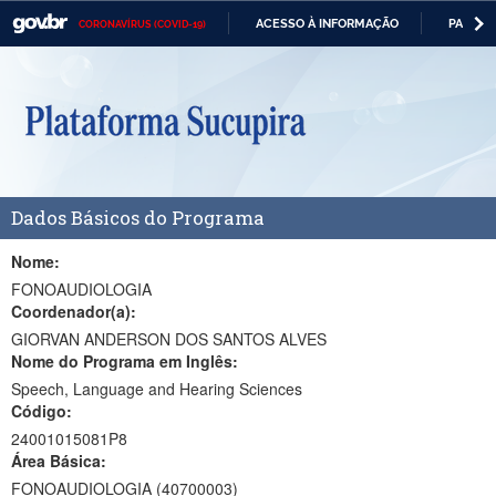
ACESSO À INFORMAÇÃO
PARTICI
CORONAVÍRUS (COVID-19)
Casa Civil
IR
PARA
Ministério da Justiça e Segurança Pública
O
CONTEÚDO
Ministério da Defesa
Ministério das Relações Exteriores
Dados Básicos do Programa
Ministério da Economia
Ministério da Infraestrutura
Nome:
FONOAUDIOLOGIA
Ministério da Agricultura, Pecuária e Abastecimento
Coordenador(a):
GIORVAN ANDERSON DOS SANTOS ALVES
Ministério da Educação
Nome do Programa em Inglês:
Speech, Language and Hearing Sciences
Ministério da Cidadania
Código:
Ministério da Saúde
24001015081P8
Área Básica:
Ministério de Minas e Energia
FONOAUDIOLOGIA (40700003)