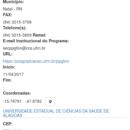
Município:
Natal - RN
FAX:
(84)
3215-3768
Telefone(s):
(84) 3215-3809
Ramal:
E-mail Institucional do Programa:
secppgfon@ccs.ufrn.br
URL:
https://posgraduacao.ufrn.br/ppgfon
Início:
11/04/2017
Fim:
-
Coordenadas:
-15.78791
-47.8782
UNIVERSIDADE ESTADUAL DE CIÊNCIAS DA SAÚDE DE
ALAGOAS
CEP: