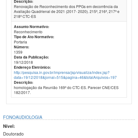
Descrição:
Renovação de Reconhecimento dos PPGs em decorrência da
Avaliação Quadrienal de 2021 (2017- 2020). 215ª, 216ª, 217ª e
218ª CTC-ES
Assunto Normativo:
Reconhecimento
Tipo de Ato Normativo:
Portaria
Número:
1359
Data da Publicação:
19/12/2018
Endereço Eletrônico:
http://pesquisa.in.gov.br/imprensa/jsp/visualiza/index.jsp?
data=19/12/2018&jornal=515&pagina=46&totalArquivos=197
Descrição:
homologação da Reunião 169ª do CTC-ES. Parecer CNE/CES
182/2017.
FONOAUDIOLOGIA
Nível:
Doutorado