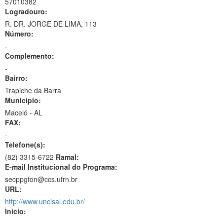
57010382
Logradouro:
R. DR. JORGE DE LIMA, 113
Número:
-
Complemento:
-
Bairro:
Trapiche da Barra
Município:
Maceió - AL
FAX:
-
Telefone(s):
(82) 3315-6722
Ramal:
E-mail Institucional do Programa:
secppgfon@ccs.ufrn.br
URL:
http://www.uncisal.edu.br/
Início: