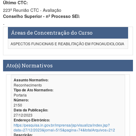
Último CTC:
223ª Reunião CTC - Avaliação
Conselho Superior - nº Processo SEI:
-
Áreas de Concentração do Curso
ASPECTOS FUNCIONAIS E REABILITAÇÃO EM FONOAUDIOLOGIA
Ato(s) Normativos
Assunto Normativo:
Reconhecimento
Tipo de Ato Normativo:
Portaria
Número:
2150
Data da Publicação:
27/12/2023
Endereço Eletrônico:
https://pesquisa.in.gov.br/imprensa/jsp/visualiza/index.jsp?
data=27/12/2023&jornal=515&pagina=74&totalArquivos=212
Descrição: