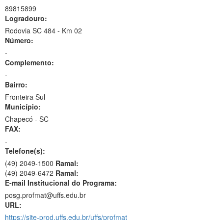
89815899
Logradouro:
Rodovia SC 484 - Km 02
Número:
-
Complemento:
-
Bairro:
Fronteira Sul
Município:
Chapecó - SC
FAX:
-
Telefone(s):
(49) 2049-1500
Ramal:
(49) 2049-6472
Ramal:
E-mail Institucional do Programa:
posg.profmat@uffs.edu.br
URL:
https://site-prod.uffs.edu.br/uffs/profmat