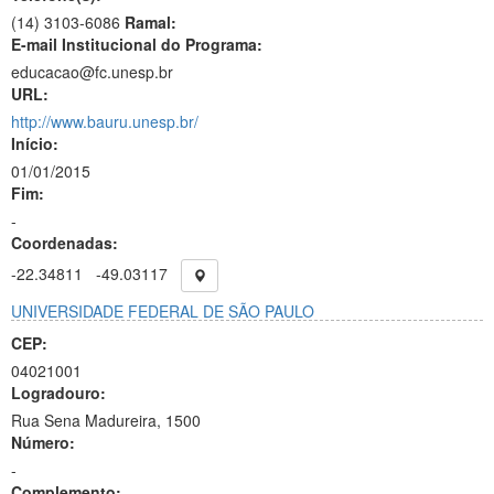
(14) 3103-6086
Ramal:
E-mail Institucional do Programa:
educacao@fc.unesp.br
URL:
http://www.bauru.unesp.br/
Início:
01/01/2015
Fim:
-
Coordenadas:
-22.34811
-49.03117
UNIVERSIDADE FEDERAL DE SÃO PAULO
CEP:
04021001
Logradouro:
Rua Sena Madureira, 1500
Número:
-
Complemento: