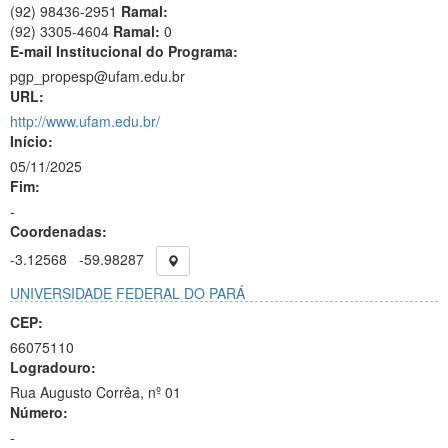
(92) 98436-2951
Ramal:
(92) 3305-4604
Ramal:
0
E-mail Institucional do Programa:
pgp_propesp@ufam.edu.br
URL:
http://www.ufam.edu.br/
Início:
05/11/2025
Fim:
-
Coordenadas:
-3.12568
-59.98287
UNIVERSIDADE FEDERAL DO PARÁ
CEP:
66075110
Logradouro:
Rua Augusto Corrêa, nº 01
Número:
-