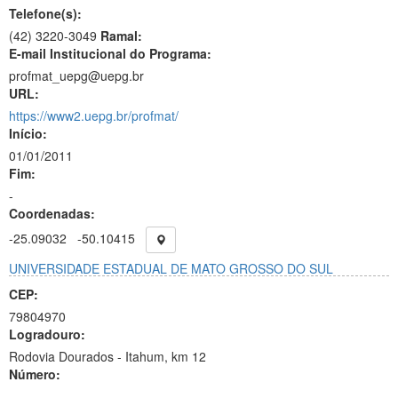
Telefone(s):
(42) 3220-3049
Ramal:
E-mail Institucional do Programa:
profmat_uepg@uepg.br
URL:
https://www2.uepg.br/profmat/
Início:
01/01/2011
Fim:
-
Coordenadas:
-25.09032
-50.10415
UNIVERSIDADE ESTADUAL DE MATO GROSSO DO SUL
CEP:
79804970
Logradouro:
Rodovia Dourados - Itahum, km 12
Número:
-