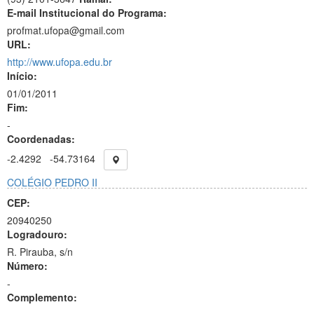
E-mail Institucional do Programa:
profmat.ufopa@gmail.com
URL:
http://www.ufopa.edu.br
Início:
01/01/2011
Fim:
-
Coordenadas:
-2.4292
-54.73164
COLÉGIO PEDRO II
CEP:
20940250
Logradouro:
R. Pirauba, s/n
Número:
-
Complemento: