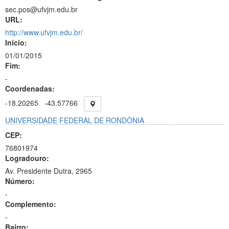
sec.pos@ufvjm.edu.br
URL:
http://www.ufvjm.edu.br/
Início:
01/01/2015
Fim:
-
Coordenadas:
-18.20265
-43.57766
UNIVERSIDADE FEDERAL DE RONDÔNIA
CEP:
76801974
Logradouro:
Av. Presidente Dutra, 2965
Número:
-
Complemento:
-
Bairro: