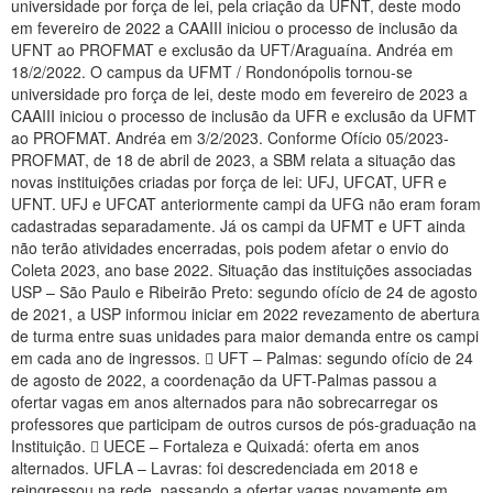
universidade por força de lei, pela criação da UFNT, deste modo
Planalto
em fevereiro de 2022 a CAAIII iniciou o processo de inclusão da
UFNT ao PROFMAT e exclusão da UFT/Araguaína. Andréa em
18/2/2022. O campus da UFMT / Rondonópolis tornou-se
universidade pro força de lei, deste modo em fevereiro de 2023 a
CAAIII iniciou o processo de inclusão da UFR e exclusão da UFMT
ao PROFMAT. Andréa em 3/2/2023. Conforme Ofício 05/2023-
PROFMAT, de 18 de abril de 2023, a SBM relata a situação das
novas instituições criadas por força de lei: UFJ, UFCAT, UFR e
UFNT. UFJ e UFCAT anteriormente campi da UFG não eram foram
cadastradas separadamente. Já os campi da UFMT e UFT ainda
não terão atividades encerradas, pois podem afetar o envio do
Coleta 2023, ano base 2022. Situação das instituições associadas
USP – São Paulo e Ribeirão Preto: segundo ofício de 24 de agosto
de 2021, a USP informou iniciar em 2022 revezamento de abertura
de turma entre suas unidades para maior demanda entre os campi
em cada ano de ingressos.  UFT – Palmas: segundo ofício de 24
de agosto de 2022, a coordenação da UFT-Palmas passou a
ofertar vagas em anos alternados para não sobrecarregar os
professores que participam de outros cursos de pós-graduação na
Instituição.  UECE – Fortaleza e Quixadá: oferta em anos
alternados. UFLA – Lavras: foi descredenciada em 2018 e
reingressou na rede, passando a ofertar vagas novamente em