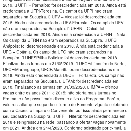
2019.  UFPI – Parnaíba: foi descredenciada em 2018. Ainda está
credenciada a UFPI-Teresina. Os campi da UFPI não eram
separados na Sucupira.  UFV – Viçosa: foi descredenciada em
2018. Ainda está credenciada a UFV-Florestal. Os campi da UFV
não eram separados na Sucupira.  UFRN – Caicó: foi
descredenciada em 2018. Ainda está credenciada a UFRN – Natal.
Os campi da UFRN não eram separados na Sucupira.  UFG –
Anápolis: foi descredenciada em 2018. Ainda está credenciada a
UFG – Goiânia. Os campi da UFG não eram separados na
Sucupira.  UNESP/Ilha Solteira: foi descredenciada em 2018.
Finalizando as turmas em 31/05/2019.  UECE/Limoeiro do Norte,
UECE/Maranguape, UECE/Mauriti: foram descredenciadas em
2018. Ainda está credenciada a UECE – Fortaleza. Os campi não
eram separados na Sucupira.  UFAM: foi descredenciada em
2018. Finalizando as turmas em 31/03/2020.  IMPA – ofertou
vagas entre os anos 2011 e 2015: não oferta mais turmas no
Profmat e não possui mais discente ativo no Programa. Porém,
vale ressaltar que segundo o Termo de Fomento vigente celebrado
com a Capes, o Impa é o Convenente, por isso ainda permanece o
seu cadastro na Sucupira.  UFF – Niterói: foi descredenciada em
2018 e reingressou na rede, passando a ofertar vagas novamente
em 2021. Andréa em 24/4/2023. Conforme solicitado por e-mail, a