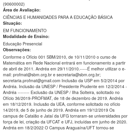
(90600002)
Ministério da Ciência, Tecnologia, Inovações e Comunicações
Área de Avaliação:
CIÊNCIAS E HUMANIDADES PARA A EDUCAÇÃO BÁSICA
Ministério do Meio Ambiente
Situação:
EM FUNCIONAMENTO
Ministério do Turismo
Modalidade de Ensino:
Ministério do Desenvolvimento Regional
Educação Presencial
Observações:
Controladoria-Geral da União
Conforme o Ofício 001 SBM/2010, de 10/11/2010 o curso de
Matemática em Rede Nacional entrará em funcionamento a partir
Ministério da Mulher, da Família e dos Direitos Humanos
de abril de 2011. Andréa em 29/11/2010.-----É melhor utilizar o e-
mail: profmat@sbm.org.br e secretaria@sbm.org.br;
Secretaria-Geral
secretaria.profmat@gmail.com Inclusão da USP em 5/2/2014 por
Andréa. Inclusão da UNESP / Presidente Prudente em 12/2/2014 -
Secretaria de Governo
Andréa -------- Exclusão da UNESP / Ilha Solteira, solicitado no
Ofício 36/2019-PROFMAT, de 18 de dezembro de 2019. Andréa
Gabinete de Segurança Institucional
em 18/12/2019. Inclusão da UEA, conforme solicitado no ofício
14/2019, de 5 de junho de 2019. Andréa em 19/12/2019 Os
Advocacia-Geral da União
campus de Catalão e Jataí da UFG tornaram-se universidades por
força de lei, criação da UFCAT e UFJ, incluídas em junho de 2020.
Banco Central do Brasil
Andréa em 18/2/2022 O Campus Araguaína/UFT tornou-se