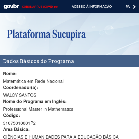
ACESSO À INFORMAÇÃO
PARTICI
CORONAVÍRUS (COVID-19)
Casa Civil
IR
PARA
Ministério da Justiça e Segurança Pública
O
CONTEÚDO
Ministério da Defesa
Ministério das Relações Exteriores
Dados Básicos do Programa
Ministério da Economia
Ministério da Infraestrutura
Nome:
Matemática em Rede Nacional
Ministério da Agricultura, Pecuária e Abastecimento
Coordenador(a):
WALCY SANTOS
Ministério da Educação
Nome do Programa em Inglês:
Professional Master in Mathematics
Ministério da Cidadania
Código:
Ministério da Saúde
31075010001P2
Área Básica:
Ministério de Minas e Energia
CIÊNCIAS E HUMANIDADES PARA A EDUCAÇÃO BÁSICA