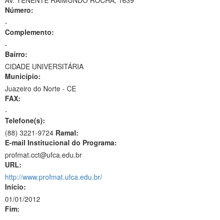
AV. TENENTE RAIMUNDO ROCHA, 1639
Número:
-
Complemento:
-
Bairro:
CIDADE UNIVERSITÁRIA
Município:
Juazeiro do Norte - CE
FAX:
-
Telefone(s):
(88) 3221-9724
Ramal:
E-mail Institucional do Programa:
profmat.cct@ufca.edu.br
URL:
http://www.profmat.ufca.edu.br/
Início:
01/01/2012
Fim: