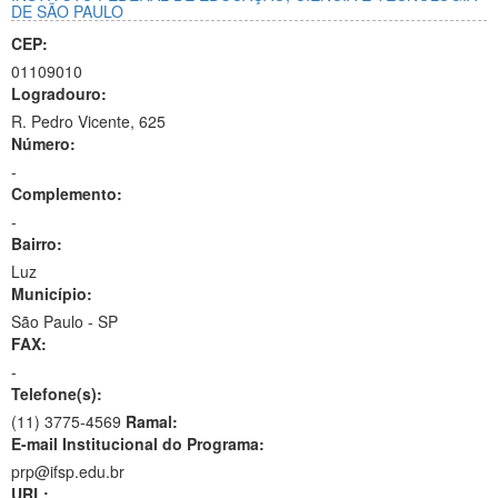
DE SÃO PAULO
CEP:
01109010
Logradouro:
R. Pedro Vicente, 625
Número:
-
Complemento:
-
Bairro:
Luz
Município:
São Paulo - SP
FAX:
-
Telefone(s):
(11) 3775-4569
Ramal:
E-mail Institucional do Programa:
prp@ifsp.edu.br
URL: