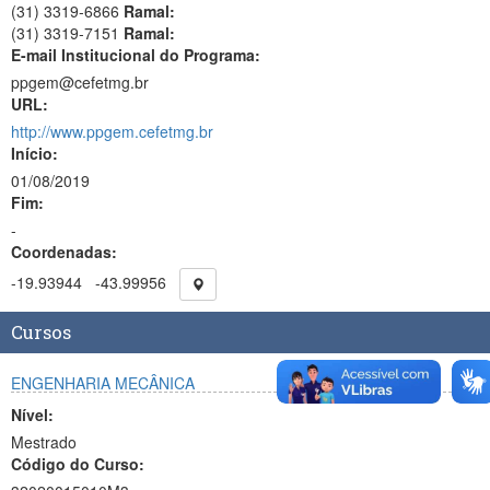
(31) 3319-6866
Ramal:
(31) 3319-7151
Ramal:
E-mail Institucional do Programa:
ppgem@cefetmg.br
URL:
http://www.ppgem.cefetmg.br
Início:
01/08/2019
Fim:
-
Coordenadas:
-19.93944
-43.99956
Cursos
ENGENHARIA MECÂNICA
Nível:
Mestrado
Código do Curso: