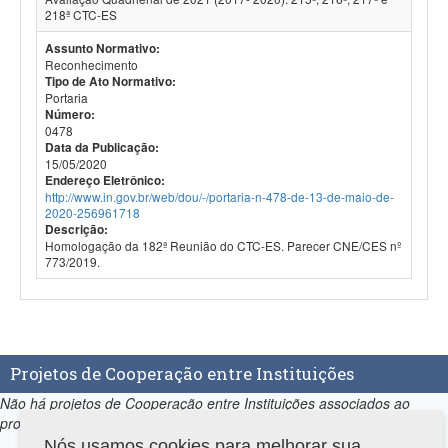
218ª CTC-ES
Assunto Normativo:
Reconhecimento
Tipo de Ato Normativo:
Portaria
Número:
0478
Data da Publicação:
15/05/2020
Endereço Eletrônico:
http://www.in.gov.br/web/dou/-/portaria-n-478-de-13-de-maio-de-
2020-256961718
Descrição:
Homologação da 182ª Reunião do CTC-ES. Parecer CNE/CES nº
773/2019.
Projetos de Cooperação entre Instituições
Não há projetos de Cooperação entre Instituições associados ao
programa.
Nós usamos cookies para melhorar sua