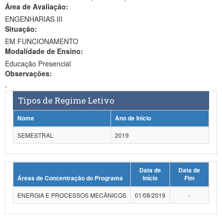
Área de Avaliação:
Ministério da Ciência, Tecnologia, Inovações e Comunicações
ENGENHARIAS III
Situação:
Ministério do Meio Ambiente
EM FUNCIONAMENTO
Modalidade de Ensino:
Ministério do Turismo
Educação Presencial
Ministério do Desenvolvimento Regional
Observações:
-
Controladoria-Geral da União
Tipos de Regime Letivo
Ministério da Mulher, da Família e dos Direitos Humanos
Nome
Ano de Início
Secretaria-Geral
SEMESTRAL
2019
Secretaria de Governo
Data de
Data de
Gabinete de Segurança Institucional
Áreas de Concentração do Programa
Início
Fim
Advocacia-Geral da União
ENERGIA E PROCESSOS MECÂNICOS
01/08/2019
-
Banco Central do Brasil