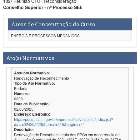
182ª Reunião CTC - Reconsideração
Conselho Superior - nº Processo SEI:
-
Áreas de Concentração do Curso
ENERGIA E PROCESSOS MECÂNICOS
Ato(s) Normativos
Assunto Normativo:
Renovação de Reconhecimento
Tipo de Ato Normativo:
Portaria
Número:
0398
Data da Publicação:
02/06/2025
Endereço Eletrônico:
https://pesquisa.in.gov.br/imprensa/jsp/visualiza/index.jsp?
data=02/06/2025&jornal=515&pagina=41
Descrição:
Renovação de Reconhecimento dos PPGs em decorrência da
Avaliação Quadrienal de 2021 (2017- 2020). 215ª, 216ª, 217ª e