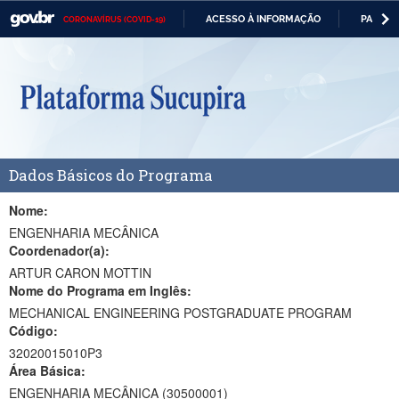
ACESSO À INFORMAÇÃO
PARTICI
CORONAVÍRUS (COVID-19)
Casa Civil
IR
PARA
Ministério da Justiça e Segurança Pública
O
CONTEÚDO
Ministério da Defesa
Ministério das Relações Exteriores
Dados Básicos do Programa
Ministério da Economia
Ministério da Infraestrutura
Nome:
ENGENHARIA MECÂNICA
Ministério da Agricultura, Pecuária e Abastecimento
Coordenador(a):
ARTUR CARON MOTTIN
Ministério da Educação
Nome do Programa em Inglês:
MECHANICAL ENGINEERING POSTGRADUATE PROGRAM
Ministério da Cidadania
Código:
Ministério da Saúde
32020015010P3
Área Básica:
Ministério de Minas e Energia
ENGENHARIA MECÂNICA (30500001)