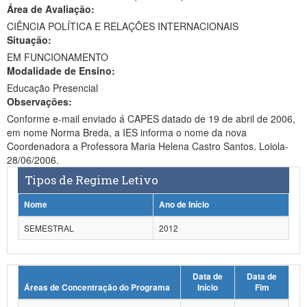
Área de Avaliação:
Ministério da Ciência, Tecnologia, Inovações e Comunicações
CIÊNCIA POLÍTICA E RELAÇÕES INTERNACIONAIS
Situação:
Ministério do Meio Ambiente
EM FUNCIONAMENTO
Modalidade de Ensino:
Ministério do Turismo
Educação Presencial
Ministério do Desenvolvimento Regional
Observações:
Conforme e-mail enviado á CAPES datado de 19 de abril de 2006,
Controladoria-Geral da União
em nome Norma Breda, a IES informa o nome da nova
Coordenadora a Professora Maria Helena Castro Santos. Loiola-
Ministério da Mulher, da Família e dos Direitos Humanos
28/06/2006.
Tipos de Regime Letivo
Secretaria-Geral
Nome
Ano de Início
Secretaria de Governo
SEMESTRAL
2012
Gabinete de Segurança Institucional
Advocacia-Geral da União
Data de
Data de
Áreas de Concentração do Programa
Início
Fim
Banco Central do Brasil