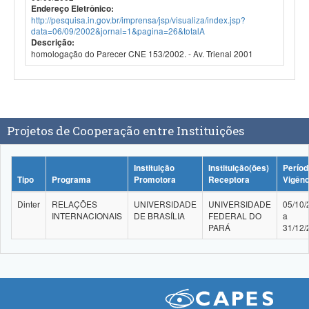
Endereço Eletrônico:
http://pesquisa.in.gov.br/imprensa/jsp/visualiza/index.jsp?
data=06/09/2002&jornal=1&pagina=26&totalA
Descrição:
homologação do Parecer CNE 153/2002. - Av. Trienal 2001
Projetos de Cooperação entre Instituições
Instituição
Instituição(ões)
Períod
Tipo
Programa
Promotora
Receptora
Vigênc
Dinter
RELAÇÕES
UNIVERSIDADE
UNIVERSIDADE
05/10/
INTERNACIONAIS
DE BRASÍLIA
FEDERAL DO
a
PARÁ
31/12/