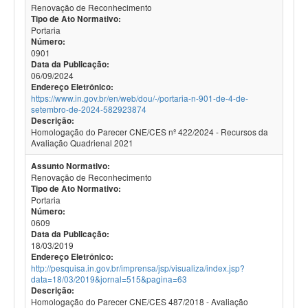
Renovação de Reconhecimento
Tipo de Ato Normativo:
Portaria
Número:
0901
Data da Publicação:
06/09/2024
Endereço Eletrônico:
https://www.in.gov.br/en/web/dou/-/portaria-n-901-de-4-de-
setembro-de-2024-582923874
Descrição:
Homologação do Parecer CNE/CES nº 422/2024 - Recursos da
Avaliação Quadrienal 2021
Assunto Normativo:
Renovação de Reconhecimento
Tipo de Ato Normativo:
Portaria
Número:
0609
Data da Publicação:
18/03/2019
Endereço Eletrônico:
http://pesquisa.in.gov.br/imprensa/jsp/visualiza/index.jsp?
data=18/03/2019&jornal=515&pagina=63
Descrição:
Homologação do Parecer CNE/CES 487/2018 - Avaliação