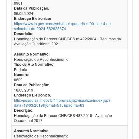
0901
Data da Publicação:
06/09/2024
Endereço Eletrônico:
https://www.in.gov.br/en/web/dou/-/portaria-n-901-de-4-de-
setembro-de-2024-582923874
Descrição:
Homologação do Parecer CNE/CES nº 422/2024 - Recursos da
Avaliação Quadrienal 2021
Assunto Normativo:
Renovação de Reconhecimento
Tipo de Ato Normativo:
Portaria
Número:
0609
Data da Publicação:
18/03/2019
Endereço Eletrônico:
http://pesquisa.in.gov.br/imprensa/jsp/visualiza/index.jsp?
data=18/03/2019&jornal=515&pagina=63
Descrição:
Homologação do Parecer CNE/CES 487/2018 - Avaliação
Quadrienal 2017
Assunto Normativo:
Renovação de Reconhecimento