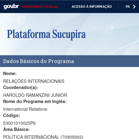
ACESSO À INFORMAÇÃO
PARTICI
CORONAVÍRUS (COVID-19)
Casa Civil
IR
PARA
Ministério da Justiça e Segurança Pública
O
CONTEÚDO
Ministério da Defesa
Ministério das Relações Exteriores
Dados Básicos do Programa
Ministério da Economia
Ministério da Infraestrutura
Nome:
RELAÇÕES INTERNACIONAIS
Ministério da Agricultura, Pecuária e Abastecimento
Coordenador(a):
HAROLDO RAMANZINI JUNIOR
Ministério da Educação
Nome do Programa em Inglês:
International Relations
Ministério da Cidadania
Código:
Ministério da Saúde
53001010025P6
Área Básica:
Ministério de Minas e Energia
POLÍTICA INTERNACIONAL (70905002)