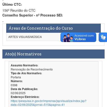
Último CTC:
156ª Reunião do CTC
Conselho Superior - nº Processo SEI:
-
Áreas de Concentração do Curso
ARTES VISUAIS/MÚSICA
Ato(s) Normativos
Assunto Normativo:
Renovação de Reconhecimento
Tipo de Ato Normativo:
Portaria
Número:
0398
Data da Publicação:
02/06/2025
Endereço Eletrônico:
https://pesquisa.in.gov.br/imprensa/jsp/visualiza/index.jsp?
data=02/06/2025&jornal=515&pagina=41