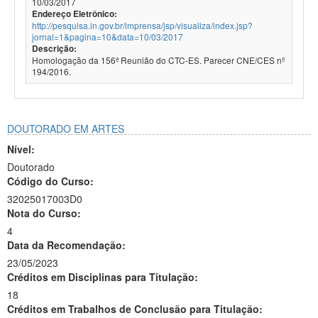
10/03/2017
Endereço Eletrônico:
http://pesquisa.in.gov.br/imprensa/jsp/visualiza/index.jsp?
jornal=1&pagina=10&data=10/03/2017
Descrição:
Homologação da 156ª Reunião do CTC-ES. Parecer CNE/CES nº
194/2016.
DOUTORADO EM ARTES
Nível:
Doutorado
Código do Curso:
32025017003D0
Nota do Curso:
4
Data da Recomendação:
23/05/2023
Créditos em Disciplinas para Titulação:
18
Créditos em Trabalhos de Conclusão para Titulação: