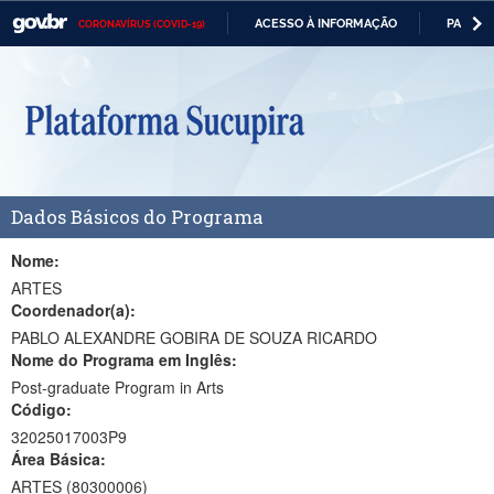
ACESSO À INFORMAÇÃO
PARTICI
CORONAVÍRUS (COVID-19)
Casa Civil
IR
PARA
Ministério da Justiça e Segurança Pública
O
CONTEÚDO
Ministério da Defesa
Ministério das Relações Exteriores
Dados Básicos do Programa
Ministério da Economia
Ministério da Infraestrutura
Nome:
ARTES
Ministério da Agricultura, Pecuária e Abastecimento
Coordenador(a):
PABLO ALEXANDRE GOBIRA DE SOUZA RICARDO
Ministério da Educação
Nome do Programa em Inglês:
Post-graduate Program in Arts
Ministério da Cidadania
Código:
Ministério da Saúde
32025017003P9
Área Básica:
Ministério de Minas e Energia
ARTES (80300006)