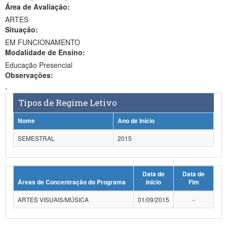
Área de Avaliação:
Ministério da Ciência, Tecnologia, Inovações e Comunicações
ARTES
Situação:
Ministério do Meio Ambiente
EM FUNCIONAMENTO
Modalidade de Ensino:
Ministério do Turismo
Educação Presencial
Ministério do Desenvolvimento Regional
Observações:
-
Controladoria-Geral da União
Tipos de Regime Letivo
Ministério da Mulher, da Família e dos Direitos Humanos
Nome
Ano de Início
Secretaria-Geral
SEMESTRAL
2015
Secretaria de Governo
Data de
Data de
Gabinete de Segurança Institucional
Áreas de Concentração do Programa
Início
Fim
Advocacia-Geral da União
ARTES VISUAIS/MÚSICA
01/09/2015
-
Banco Central do Brasil