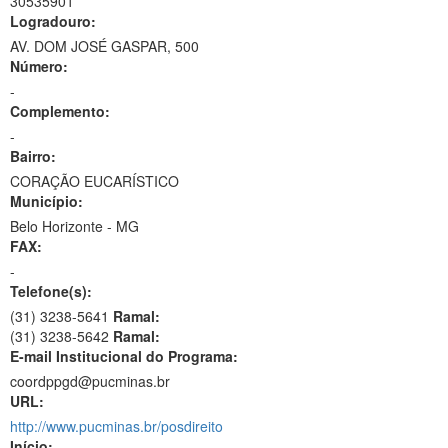
30535901
Logradouro:
AV. DOM JOSÉ GASPAR, 500
Número:
-
Complemento:
-
Bairro:
CORAÇÃO EUCARÍSTICO
Município:
Belo Horizonte - MG
FAX:
-
Telefone(s):
(31) 3238-5641
Ramal:
(31) 3238-5642
Ramal:
E-mail Institucional do Programa:
coordppgd@pucminas.br
URL:
http://www.pucminas.br/posdireito
Início: