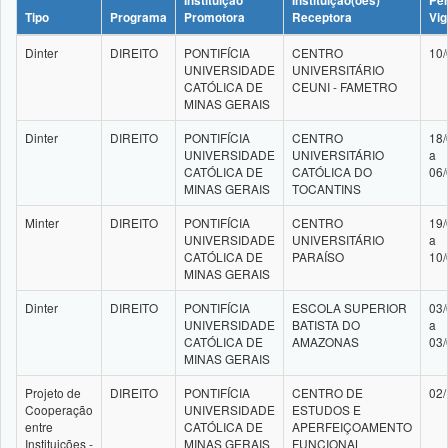
Instituição
Instituição(ões)
Per
Tipo
Programa
Promotora
Receptora
Vig
Dinter
DIREITO
PONTIFÍCIA
CENTRO
10/
UNIVERSIDADE
UNIVERSITÁRIO
CATÓLICA DE
CEUNI - FAMETRO
MINAS GERAIS
Dinter
DIREITO
PONTIFÍCIA
CENTRO
18/
UNIVERSIDADE
UNIVERSITÁRIO
a
CATÓLICA DE
CATÓLICA DO
06/
MINAS GERAIS
TOCANTINS
Minter
DIREITO
PONTIFÍCIA
CENTRO
19/
UNIVERSIDADE
UNIVERSITÁRIO
a
CATÓLICA DE
PARAÍSO
10/
MINAS GERAIS
Dinter
DIREITO
PONTIFÍCIA
ESCOLA SUPERIOR
03/
UNIVERSIDADE
BATISTA DO
a
CATÓLICA DE
AMAZONAS
03/
MINAS GERAIS
Projeto de
DIREITO
PONTIFÍCIA
CENTRO DE
02/
Cooperação
UNIVERSIDADE
ESTUDOS E
entre
CATÓLICA DE
APERFEIÇOAMENTO
Instituições -
MINAS GERAIS
FUNCIONAL