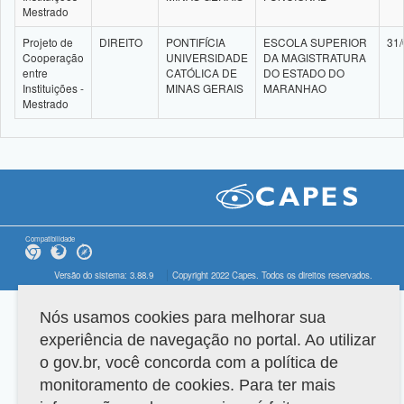
Mestrado
Projeto de
DIREITO
PONTIFÍCIA
ESCOLA SUPERIOR
31/
Cooperação
UNIVERSIDADE
DA MAGISTRATURA
entre
CATÓLICA DE
DO ESTADO DO
Instituições -
MINAS GERAIS
MARANHAO
Mestrado
Compatibilidade
Versão do sistema: 3.88.9
Copyright 2022 Capes. Todos os direitos reservados.
Nós usamos cookies para melhorar sua
experiência de navegação no portal. Ao utilizar
o gov.br, você concorda com a política de
monitoramento de cookies. Para ter mais