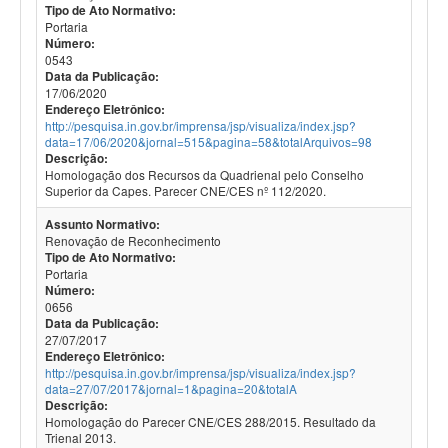
Tipo de Ato Normativo:
Portaria
Número:
0543
Data da Publicação:
17/06/2020
Endereço Eletrônico:
http://pesquisa.in.gov.br/imprensa/jsp/visualiza/index.jsp?
data=17/06/2020&jornal=515&pagina=58&totalArquivos=98
Descrição:
Homologação dos Recursos da Quadrienal pelo Conselho
Superior da Capes. Parecer CNE/CES nº 112/2020.
Assunto Normativo:
Renovação de Reconhecimento
Tipo de Ato Normativo:
Portaria
Número:
0656
Data da Publicação:
27/07/2017
Endereço Eletrônico:
http://pesquisa.in.gov.br/imprensa/jsp/visualiza/index.jsp?
data=27/07/2017&jornal=1&pagina=20&totalA
Descrição:
Homologação do Parecer CNE/CES 288/2015. Resultado da
Trienal 2013.