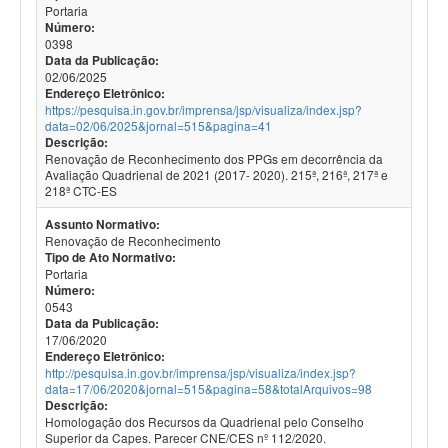
Portaria
Número:
0398
Data da Publicação:
02/06/2025
Endereço Eletrônico:
https://pesquisa.in.gov.br/imprensa/jsp/visualiza/index.jsp?
data=02/06/2025&jornal=515&pagina=41
Descrição:
Renovação de Reconhecimento dos PPGs em decorrência da
Avaliação Quadrienal de 2021 (2017- 2020). 215ª, 216ª, 217ª e
218ª CTC-ES
Assunto Normativo:
Renovação de Reconhecimento
Tipo de Ato Normativo:
Portaria
Número:
0543
Data da Publicação:
17/06/2020
Endereço Eletrônico:
http://pesquisa.in.gov.br/imprensa/jsp/visualiza/index.jsp?
data=17/06/2020&jornal=515&pagina=58&totalArquivos=98
Descrição:
Homologação dos Recursos da Quadrienal pelo Conselho
Superior da Capes. Parecer CNE/CES nº 112/2020.