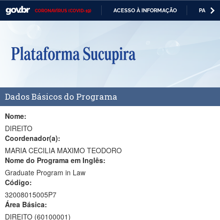
ACESSO À INFORMAÇÃO
PARTICI
CORONAVÍRUS (COVID-19)
Casa Civil
IR
PARA
Ministério da Justiça e Segurança Pública
O
CONTEÚDO
Ministério da Defesa
Ministério das Relações Exteriores
Dados Básicos do Programa
Ministério da Economia
Ministério da Infraestrutura
Nome:
DIREITO
Ministério da Agricultura, Pecuária e Abastecimento
Coordenador(a):
MARIA CECILIA MAXIMO TEODORO
Ministério da Educação
Nome do Programa em Inglês:
Graduate Program in Law
Ministério da Cidadania
Código:
Ministério da Saúde
32008015005P7
Área Básica:
Ministério de Minas e Energia
DIREITO (60100001)