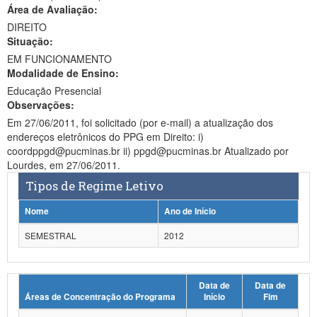
Área de Avaliação:
Ministério da Ciência, Tecnologia, Inovações e Comunicações
DIREITO
Situação:
Ministério do Meio Ambiente
EM FUNCIONAMENTO
Modalidade de Ensino:
Ministério do Turismo
Educação Presencial
Ministério do Desenvolvimento Regional
Observações:
Em 27/06/2011, foi solicitado (por e-mail) a atualização dos
Controladoria-Geral da União
endereços eletrônicos do PPG em Direito: i)
coordppgd@pucminas.br ii) ppgd@pucminas.br Atualizado por
Ministério da Mulher, da Família e dos Direitos Humanos
Lourdes, em 27/06/2011.
Tipos de Regime Letivo
Secretaria-Geral
Nome
Ano de Início
Secretaria de Governo
SEMESTRAL
2012
Gabinete de Segurança Institucional
Advocacia-Geral da União
Data de
Data de
Áreas de Concentração do Programa
Início
Fim
Banco Central do Brasil