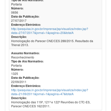
Tipo de Ato Normativo:
Portaria
Número:
0656
Data da Publicação:
27/07/2017
Endereço Eletrônico:
http://pesquisa.in.gov.br/imprensa/jsp/visualiza/index.jsp?
data=27/07/2017&jornal=1&pagina=20&totalA
Descrição:
Homologação do Parecer CNE/CES 288/2015. Resultado da
Trienal 2013.
Assunto Normativo:
Reconhecimento
Tipo de Ato Normativo:
Portaria
Número:
1325
Data da Publicação:
22/09/2011
Endereço Eletrônico:
http://pesquisa.in.gov.br/imprensa/jsp/visualiza/index.jsp?
data=21/09/2011&jornal=1&pagina=47&totalA
Descrição:
Homologação das 119ª, 121ª e 122ª Reuniões do CTC-ES,
Parecer CNE/CES 162/2011.