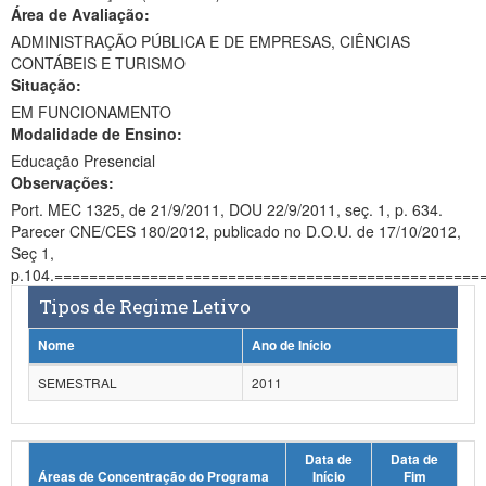
Área de Avaliação:
Ministério da Ciência, Tecnologia, Inovações e Comunicações
ADMINISTRAÇÃO PÚBLICA E DE EMPRESAS, CIÊNCIAS
CONTÁBEIS E TURISMO
Ministério do Meio Ambiente
Situação:
EM FUNCIONAMENTO
Ministério do Turismo
Modalidade de Ensino:
Ministério do Desenvolvimento Regional
Educação Presencial
Observações:
Controladoria-Geral da União
Port. MEC 1325, de 21/9/2011, DOU 22/9/2011, seç. 1, p. 634.
Parecer CNE/CES 180/2012, publicado no D.O.U. de 17/10/2012,
Ministério da Mulher, da Família e dos Direitos Humanos
Seç 1,
p.104.=================================================
Secretaria-Geral
Tipos de Regime Letivo
Secretaria de Governo
Nome
Ano de Início
Gabinete de Segurança Institucional
SEMESTRAL
2011
Advocacia-Geral da União
Data de
Data de
Banco Central do Brasil
Áreas de Concentração do Programa
Início
Fim