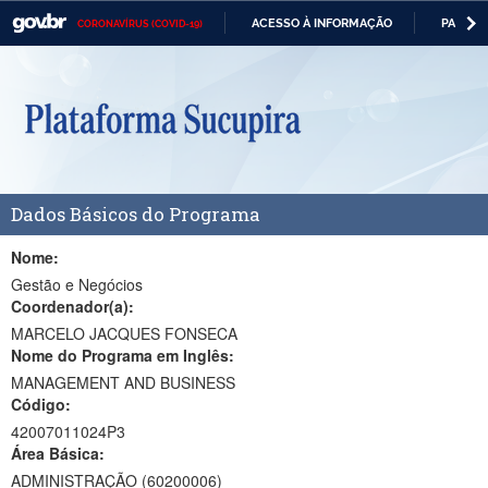
ACESSO À INFORMAÇÃO
PARTICI
CORONAVÍRUS (COVID-19)
Casa Civil
IR
PARA
Ministério da Justiça e Segurança Pública
O
CONTEÚDO
Ministério da Defesa
Ministério das Relações Exteriores
Dados Básicos do Programa
Ministério da Economia
Ministério da Infraestrutura
Nome:
Gestão e Negócios
Ministério da Agricultura, Pecuária e Abastecimento
Coordenador(a):
MARCELO JACQUES FONSECA
Ministério da Educação
Nome do Programa em Inglês:
MANAGEMENT AND BUSINESS
Ministério da Cidadania
Código:
Ministério da Saúde
42007011024P3
Área Básica:
Ministério de Minas e Energia
ADMINISTRAÇÃO (60200006)