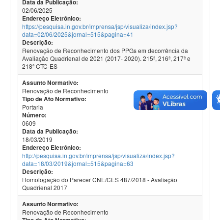
Data da Publicação:
02/06/2025
Endereço Eletrônico:
https://pesquisa.in.gov.br/imprensa/jsp/visualiza/index.jsp?
data=02/06/2025&jornal=515&pagina=41
Descrição:
Renovação de Reconhecimento dos PPGs em decorrência da
Avaliação Quadrienal de 2021 (2017- 2020). 215ª, 216ª, 217ª e
218ª CTC-ES
Assunto Normativo:
Renovação de Reconhecimento
Tipo de Ato Normativo:
Portaria
Número:
0609
Data da Publicação:
18/03/2019
Endereço Eletrônico:
http://pesquisa.in.gov.br/imprensa/jsp/visualiza/index.jsp?
data=18/03/2019&jornal=515&pagina=63
Descrição:
Homologação do Parecer CNE/CES 487/2018 - Avaliação
Quadrienal 2017
Assunto Normativo:
Renovação de Reconhecimento