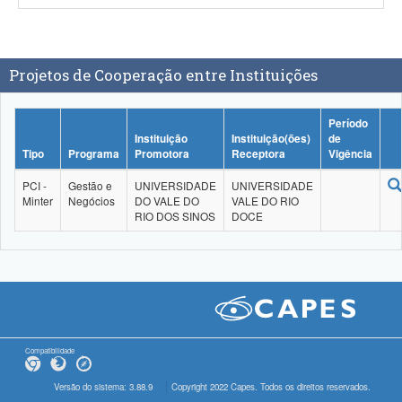
Projetos de Cooperação entre Instituições
Período
Instituição
Instituição(ões)
de
Tipo
Programa
Promotora
Receptora
Vigência
PCI -
Gestão e
UNIVERSIDADE
UNIVERSIDADE
Minter
Negócios
DO VALE DO
VALE DO RIO
RIO DOS SINOS
DOCE
Compatibilidade
Versão do sistema: 3.88.9
Copyright 2022 Capes. Todos os direitos reservados.