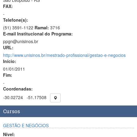
São Leopoldo - RS
FAX:
-
Telefone(s):
(51) 3591-1122
Ramal:
3716
E-mail Institucional do Programa:
ppgn@unisinos.br
URL:
http://www.unisinos.br/mestrado-profissional/gestao-e-negocios
Início:
01/01/2011
Fim:
-
Coordenadas:
-30.02724
-51.17508
Cursos
GESTÃO E NEGÓCIOS
Nível: