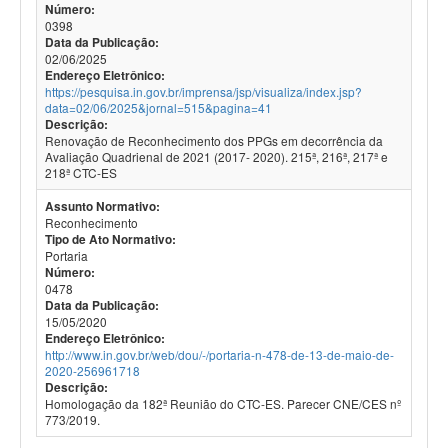
Número:
0398
Data da Publicação:
02/06/2025
Endereço Eletrônico:
https://pesquisa.in.gov.br/imprensa/jsp/visualiza/index.jsp?
data=02/06/2025&jornal=515&pagina=41
Descrição:
Renovação de Reconhecimento dos PPGs em decorrência da
Avaliação Quadrienal de 2021 (2017- 2020). 215ª, 216ª, 217ª e
218ª CTC-ES
Assunto Normativo:
Reconhecimento
Tipo de Ato Normativo:
Portaria
Número:
0478
Data da Publicação:
15/05/2020
Endereço Eletrônico:
http://www.in.gov.br/web/dou/-/portaria-n-478-de-13-de-maio-de-
2020-256961718
Descrição:
Homologação da 182ª Reunião do CTC-ES. Parecer CNE/CES nº
773/2019.