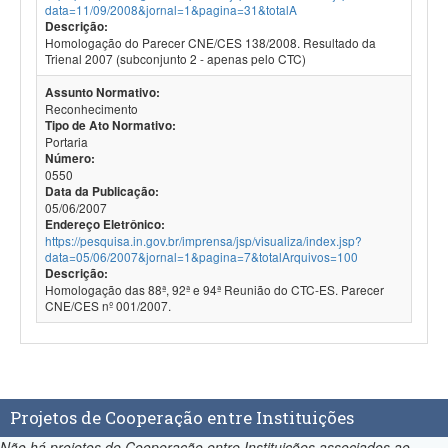
data=11/09/2008&jornal=1&pagina=31&totalA
Descrição:
Homologação do Parecer CNE/CES 138/2008. Resultado da
Trienal 2007 (subconjunto 2 - apenas pelo CTC)
Assunto Normativo:
Reconhecimento
Tipo de Ato Normativo:
Portaria
Número:
0550
Data da Publicação:
05/06/2007
Endereço Eletrônico:
https://pesquisa.in.gov.br/imprensa/jsp/visualiza/index.jsp?
data=05/06/2007&jornal=1&pagina=7&totalArquivos=100
Descrição:
Homologação das 88ª, 92ª e 94ª Reunião do CTC-ES. Parecer
CNE/CES nº 001/2007.
Projetos de Cooperação entre Instituições
Não há projetos de Cooperação entre Instituições associados ao