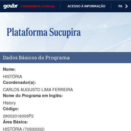
ACESSO À INFORMAÇÃO
PARTICI
CORONAVÍRUS (COVID-19)
Casa Civil
IR
PARA
Ministério da Justiça e Segurança Pública
O
CONTEÚDO
Ministério da Defesa
Ministério das Relações Exteriores
Dados Básicos do Programa
Ministério da Economia
Ministério da Infraestrutura
Nome:
HISTÓRIA
Ministério da Agricultura, Pecuária e Abastecimento
Coordenador(a):
CARLOS AUGUSTO LIMA FERREIRA
Ministério da Educação
Nome do Programa em Inglês:
History
Ministério da Cidadania
Código:
Ministério da Saúde
28002016009P2
Área Básica:
Ministério de Minas e Energia
HISTÓRIA (70500002)