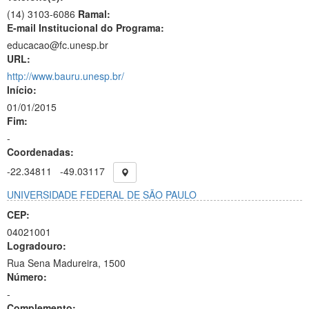
(14) 3103-6086
Ramal:
E-mail Institucional do Programa:
educacao@fc.unesp.br
URL:
http://www.bauru.unesp.br/
Início:
01/01/2015
Fim:
-
Coordenadas:
-22.34811
-49.03117
UNIVERSIDADE FEDERAL DE SÃO PAULO
CEP:
04021001
Logradouro:
Rua Sena Madureira, 1500
Número:
-
Complemento: