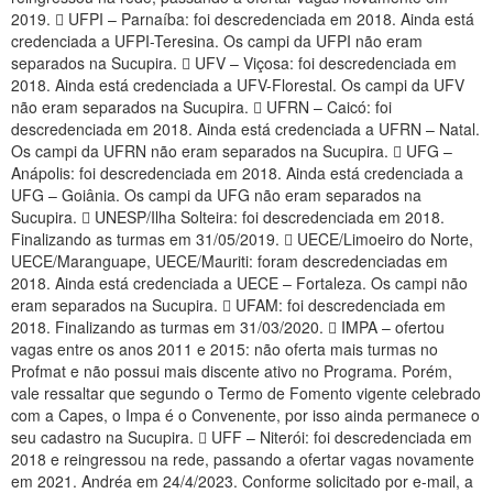
2019.  UFPI – Parnaíba: foi descredenciada em 2018. Ainda está
credenciada a UFPI-Teresina. Os campi da UFPI não eram
separados na Sucupira.  UFV – Viçosa: foi descredenciada em
2018. Ainda está credenciada a UFV-Florestal. Os campi da UFV
não eram separados na Sucupira.  UFRN – Caicó: foi
descredenciada em 2018. Ainda está credenciada a UFRN – Natal.
Os campi da UFRN não eram separados na Sucupira.  UFG –
Anápolis: foi descredenciada em 2018. Ainda está credenciada a
UFG – Goiânia. Os campi da UFG não eram separados na
Sucupira.  UNESP/Ilha Solteira: foi descredenciada em 2018.
Finalizando as turmas em 31/05/2019.  UECE/Limoeiro do Norte,
UECE/Maranguape, UECE/Mauriti: foram descredenciadas em
2018. Ainda está credenciada a UECE – Fortaleza. Os campi não
eram separados na Sucupira.  UFAM: foi descredenciada em
2018. Finalizando as turmas em 31/03/2020.  IMPA – ofertou
vagas entre os anos 2011 e 2015: não oferta mais turmas no
Profmat e não possui mais discente ativo no Programa. Porém,
vale ressaltar que segundo o Termo de Fomento vigente celebrado
com a Capes, o Impa é o Convenente, por isso ainda permanece o
seu cadastro na Sucupira.  UFF – Niterói: foi descredenciada em
2018 e reingressou na rede, passando a ofertar vagas novamente
em 2021. Andréa em 24/4/2023. Conforme solicitado por e-mail, a