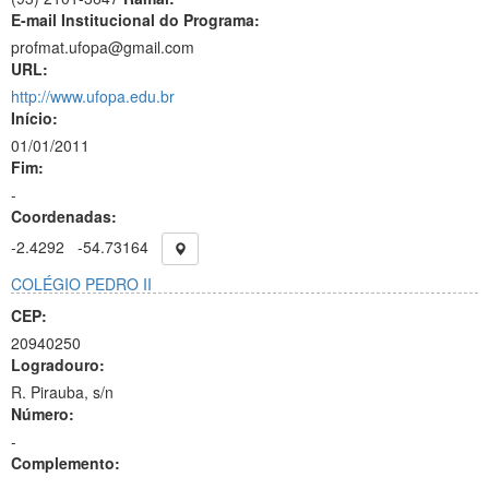
E-mail Institucional do Programa:
profmat.ufopa@gmail.com
URL:
http://www.ufopa.edu.br
Início:
01/01/2011
Fim:
-
Coordenadas:
-2.4292
-54.73164
COLÉGIO PEDRO II
CEP:
20940250
Logradouro:
R. Pirauba, s/n
Número:
-
Complemento: