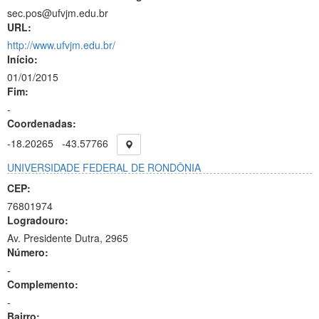
sec.pos@ufvjm.edu.br
URL:
http://www.ufvjm.edu.br/
Início:
01/01/2015
Fim:
-
Coordenadas:
-18.20265
-43.57766
UNIVERSIDADE FEDERAL DE RONDÔNIA
CEP:
76801974
Logradouro:
Av. Presidente Dutra, 2965
Número:
-
Complemento:
-
Bairro: