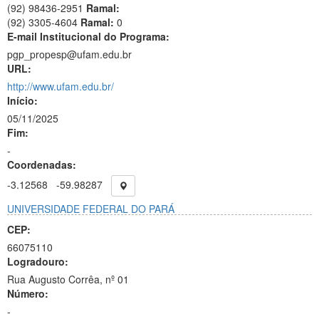
(92) 98436-2951
Ramal:
(92) 3305-4604
Ramal:
0
E-mail Institucional do Programa:
pgp_propesp@ufam.edu.br
URL:
http://www.ufam.edu.br/
Início:
05/11/2025
Fim:
-
Coordenadas:
-3.12568
-59.98287
UNIVERSIDADE FEDERAL DO PARÁ
CEP:
66075110
Logradouro:
Rua Augusto Corrêa, nº 01
Número:
-