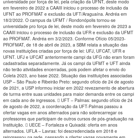
universidade por força de lei, pela criação da UFNT, deste modo
Planalto
em fevereiro de 2022 a CAAIII iniciou o processo de inclusão da
UFNT ao PROFMAT e exclusão da UFT/Araguaína. Andréa em
18/2/2022. O campus da UFMT / Rondonópolis tornou-se
universidade pro força de lei, deste modo em fevereiro de 2023 a
CAAIII iniciou o processo de inclusão da UFR e exclusão da UFMT
ao PROFMAT. Andréa em 3/2/2023. Conforme Ofício 05/2023-
PROFMAT, de 18 de abril de 2023, a SBM relata a situação das
novas instituições criadas por força de lei: UFJ, UFCAT, UFR e
UFNT. UFJ e UFCAT anteriormente campi da UFG não eram foram
cadastradas separadamente. Já os campi da UFMT e UFT ainda
não terão atividades encerradas, pois podem afetar o envio do
Coleta 2023, ano base 2022. Situação das instituições associadas
USP – São Paulo e Ribeirão Preto: segundo ofício de 24 de agosto
de 2021, a USP informou iniciar em 2022 revezamento de abertura
de turma entre suas unidades para maior demanda entre os campi
em cada ano de ingressos.  UFT – Palmas: segundo ofício de 24
de agosto de 2022, a coordenação da UFT-Palmas passou a
ofertar vagas em anos alternados para não sobrecarregar os
professores que participam de outros cursos de pós-graduação na
Instituição.  UECE – Fortaleza e Quixadá: oferta em anos
alternados. UFLA – Lavras: foi descredenciada em 2018 e
reingressou na rede, passando a ofertar vagas novamente em