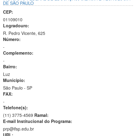
DE SÃO PAULO
CEP:
01109010
Logradouro:
R. Pedro Vicente, 625
Número:
-
Complemento:
-
Bairro:
Luz
Município:
São Paulo - SP
FAX:
-
Telefone(s):
(11) 3775-4569
Ramal:
E-mail Institucional do Programa:
prp@ifsp.edu.br
URL: