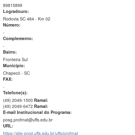
89815899
Logradouro:
Rodovia SC 484 - Km 02
Número:
-
Complemento:
-
Bairro:
Fronteira Sul
Município:
Chapecó - SC
FAX:
-
Telefone(s):
(49) 2049-1500
Ramal:
(49) 2049-6472
Ramal:
E-mail Institucional do Programa:
posg.profmat@uffs.edu.br
URL:
https://site-prod.uffs.edu.br/uffs/profmat