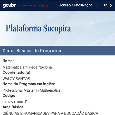
ACESSO À INFORMAÇÃO
PARTICI
CORONAVÍRUS (COVID-19)
Casa Civil
IR
PARA
Ministério da Justiça e Segurança Pública
O
CONTEÚDO
Ministério da Defesa
Ministério das Relações Exteriores
Dados Básicos do Programa
Ministério da Economia
Ministério da Infraestrutura
Nome:
Matemática em Rede Nacional
Ministério da Agricultura, Pecuária e Abastecimento
Coordenador(a):
WALCY SANTOS
Ministério da Educação
Nome do Programa em Inglês:
Professional Master in Mathematics
Ministério da Cidadania
Código:
Ministério da Saúde
31075010001P2
Área Básica:
Ministério de Minas e Energia
CIÊNCIAS E HUMANIDADES PARA A EDUCAÇÃO BÁSICA