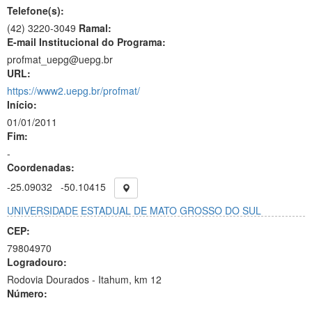
Telefone(s):
(42) 3220-3049
Ramal:
E-mail Institucional do Programa:
profmat_uepg@uepg.br
URL:
https://www2.uepg.br/profmat/
Início:
01/01/2011
Fim:
-
Coordenadas:
-25.09032
-50.10415
UNIVERSIDADE ESTADUAL DE MATO GROSSO DO SUL
CEP:
79804970
Logradouro:
Rodovia Dourados - Itahum, km 12
Número:
-