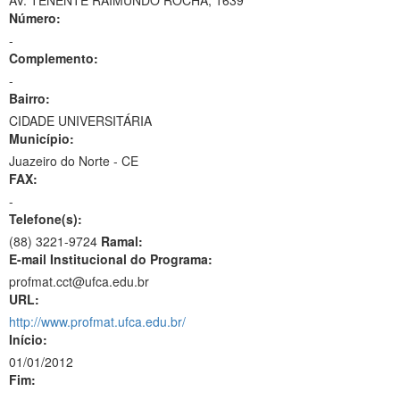
AV. TENENTE RAIMUNDO ROCHA, 1639
Número:
-
Complemento:
-
Bairro:
CIDADE UNIVERSITÁRIA
Município:
Juazeiro do Norte - CE
FAX:
-
Telefone(s):
(88) 3221-9724
Ramal:
E-mail Institucional do Programa:
profmat.cct@ufca.edu.br
URL:
http://www.profmat.ufca.edu.br/
Início:
01/01/2012
Fim: