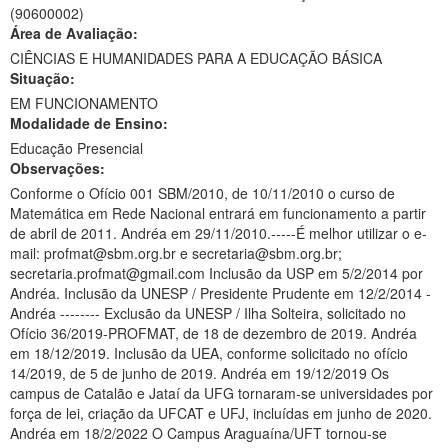
(90600002)
Ministério da Ciência, Tecnologia, Inovações e Comunicações
Área de Avaliação:
CIÊNCIAS E HUMANIDADES PARA A EDUCAÇÃO BÁSICA
Ministério do Meio Ambiente
Situação:
EM FUNCIONAMENTO
Ministério do Turismo
Modalidade de Ensino:
Ministério do Desenvolvimento Regional
Educação Presencial
Observações:
Controladoria-Geral da União
Conforme o Ofício 001 SBM/2010, de 10/11/2010 o curso de
Matemática em Rede Nacional entrará em funcionamento a partir
Ministério da Mulher, da Família e dos Direitos Humanos
de abril de 2011. Andréa em 29/11/2010.-----É melhor utilizar o e-
mail: profmat@sbm.org.br e secretaria@sbm.org.br;
Secretaria-Geral
secretaria.profmat@gmail.com Inclusão da USP em 5/2/2014 por
Andréa. Inclusão da UNESP / Presidente Prudente em 12/2/2014 -
Secretaria de Governo
Andréa -------- Exclusão da UNESP / Ilha Solteira, solicitado no
Ofício 36/2019-PROFMAT, de 18 de dezembro de 2019. Andréa
Gabinete de Segurança Institucional
em 18/12/2019. Inclusão da UEA, conforme solicitado no ofício
14/2019, de 5 de junho de 2019. Andréa em 19/12/2019 Os
Advocacia-Geral da União
campus de Catalão e Jataí da UFG tornaram-se universidades por
força de lei, criação da UFCAT e UFJ, incluídas em junho de 2020.
Banco Central do Brasil
Andréa em 18/2/2022 O Campus Araguaína/UFT tornou-se