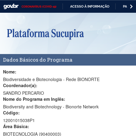
ACESSO À INFORMAÇÃO
PARTICI
CORONAVÍRUS (COVID-19)
Casa Civil
IR
PARA
Ministério da Justiça e Segurança Pública
O
CONTEÚDO
Ministério da Defesa
Ministério das Relações Exteriores
Dados Básicos do Programa
Ministério da Economia
Ministério da Infraestrutura
Nome:
Biodiversidade e Biotecnologia - Rede BIONORTE
Ministério da Agricultura, Pecuária e Abastecimento
Coordenador(a):
SANDRO PERCARIO
Ministério da Educação
Nome do Programa em Inglês:
Biodiversity and Biotechnology - Bionorte Network
Ministério da Cidadania
Código:
Ministério da Saúde
12001015038P1
Área Básica:
Ministério de Minas e Energia
BIOTECNOLOGIA (90400003)