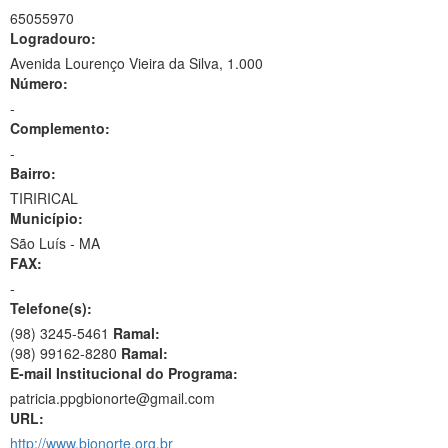
65055970
Logradouro:
Avenida Lourenço Vieira da Silva, 1.000
Número:
-
Complemento:
-
Bairro:
TIRIRICAL
Município:
São Luís - MA
FAX:
-
Telefone(s):
(98) 3245-5461
Ramal:
(98) 99162-8280
Ramal:
E-mail Institucional do Programa:
patricia.ppgbionorte@gmail.com
URL:
http://www.bionorte.org.br