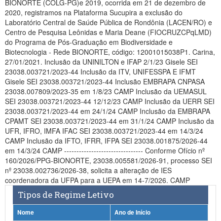
BIONORTE (COLG-PG)e 2019, ocorrida em 21 de dezembro de
Planalto
2020, registramos na Plataforma Sucupira a exclusão do
Laboratório Central de Saúde Pública de Rondônia (LACEN/RO) e
Centro de Pesquisa Leônidas e Maria Deane (FIOCRUZCPqLMD)
do Programa de Pós-Graduação em Biodiversidade e
Biotecnologia - Rede BIONORTE, código: 12001015038P1. Carina,
27/01/2021. Inclusão da UNINILTON e IFAP 2/1/23 Gisele SEI
23038.003721/2023-44 Inclusão da ITV, UNIFESSPA E IFMT
Gisele SEI 23038.003721/2023-44 Inclusão EMBRAPA CNPASA
23038.007809/2023-35 em 1/8/23 CAMP Inclusão da UEMASUL
SEI 23038.003721/2023-44 12/12/23 CAMP Inclusão da UERR SEI
23038.003721/2023-44 em 24/1/24 CAMP Inclusão da EMBRAPA
CPAMT SEI 23038.003721/2023-44 em 31/1/24 CAMP Inclusão da
UFR, IFRO, IMFA IFAC SEI 23038.003721/2023-44 em 14/3/24
CAMP Inclusão da IFTO, IFRR, IFPA SEI 23038.001875/2026-44
em 14/3/24 CAMP -------------------------------- Conforme Ofício nº
160/2026/PPG-BIONORTE, 23038.005581/2026-91, processo SEI
nº 23038.002736/2026-38, solicita a alteração de IES
coordenadora da UFPA para a UEPA em 14-7/2026. CAMP
Tipos de Regime Letivo
Nome
Ano de Início