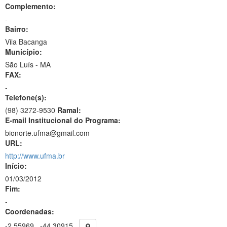
Complemento:
-
Bairro:
Vila Bacanga
Município:
São Luís - MA
FAX:
-
Telefone(s):
(98) 3272-9530
Ramal:
E-mail Institucional do Programa:
bionorte.ufma@gmail.com
URL:
http://www.ufma.br
Início:
01/03/2012
Fim:
-
Coordenadas:
-2.55969
-44.30915