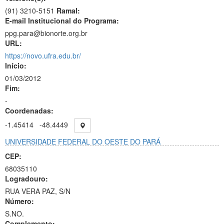
(91) 3210-5151
Ramal:
E-mail Institucional do Programa:
ppg.para@bionorte.org.br
URL:
https://novo.ufra.edu.br/
Início:
01/03/2012
Fim:
-
Coordenadas:
-1.45414
-48.4449
UNIVERSIDADE FEDERAL DO OESTE DO PARÁ
CEP:
68035110
Logradouro:
RUA VERA PAZ, S/N
Número:
S.NO.
Complemento: