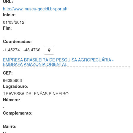
URL:
http://www.museu-goeldi.br/portal/
Início:
01/03/2012
Fim:
-
Coordenadas:
-1.45274
-48.4766
EMPRESA BRASILEIRA DE PESQUISA AGROPECUÁRIA -
EMBRAPA AMAZÔNIA ORIENTAL
CEP:
66095903
Logradouro:
TRAVESSA DR. ENÉAS PINHEIRO
Número:
-
Complemento:
-
Bairro: