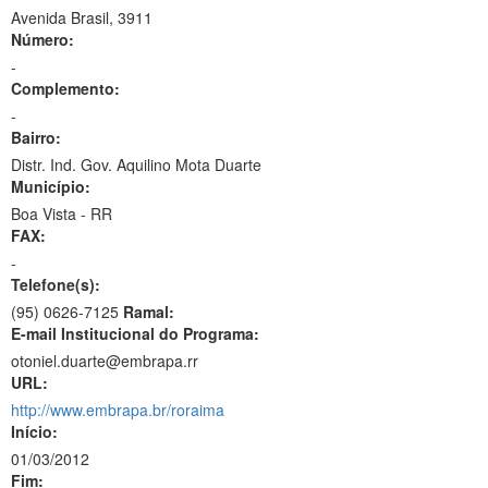
Avenida Brasil, 3911
Número:
-
Complemento:
-
Bairro:
Distr. Ind. Gov. Aquilino Mota Duarte
Município:
Boa Vista - RR
FAX:
-
Telefone(s):
(95) 0626-7125
Ramal:
E-mail Institucional do Programa:
otoniel.duarte@embrapa.rr
URL:
http://www.embrapa.br/roraima
Início:
01/03/2012
Fim: