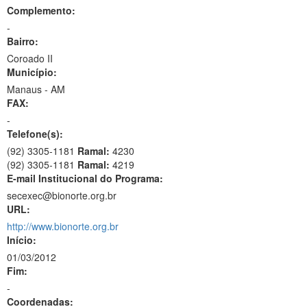
Complemento:
-
Bairro:
Coroado II
Município:
Manaus - AM
FAX:
-
Telefone(s):
(92) 3305-1181
Ramal:
4230
(92) 3305-1181
Ramal:
4219
E-mail Institucional do Programa:
secexec@bionorte.org.br
URL:
http://www.bionorte.org.br
Início:
01/03/2012
Fim:
-
Coordenadas: