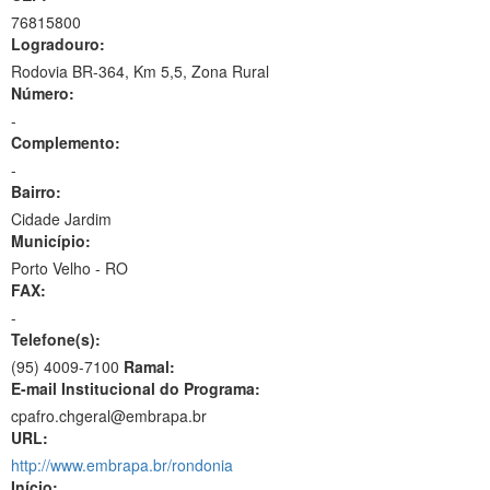
76815800
Logradouro:
Rodovia BR-364, Km 5,5, Zona Rural
Número:
-
Complemento:
-
Bairro:
Cidade Jardim
Município:
Porto Velho - RO
FAX:
-
Telefone(s):
(95) 4009-7100
Ramal:
E-mail Institucional do Programa:
cpafro.chgeral@embrapa.br
URL:
http://www.embrapa.br/rondonia
Início: