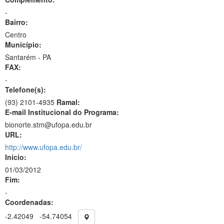
-
Bairro:
Centro
Município:
Santarém - PA
FAX:
-
Telefone(s):
(93) 2101-4935
Ramal:
E-mail Institucional do Programa:
bionorte.stm@ufopa.edu.br
URL:
http://www.ufopa.edu.br/
Início:
01/03/2012
Fim:
-
Coordenadas:
-2.42049
-54.74054