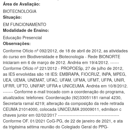
Área de Avaliação:
Ministério da Ciência, Tecnologia, Inovações e Comunicações
BIOTECNOLOGIA
Situação:
Ministério do Meio Ambiente
EM FUNCIONAMENTO
Modalidade de Ensino:
Ministério do Turismo
Educação Presencial
Ministério do Desenvolvimento Regional
Observações:
Conforme Ofício nº 092/2012, de 18 de abril de 2012, as atividades
Controladoria-Geral da União
do curso em Biodiversidade e Biotecnologia - Rede BIONORTE
iniciaram em 6 de março de 2012. Andréa em 19/4/2012. ------
Ministério da Mulher, da Família e dos Direitos Humanos
Conforme Ofício nº 221/2012 - PROPOESp, 27 de julho de 2012,
as IES envolvidas são 18 IES: EMBRAPA, FIOCRUZ, INPA, MPEG,
Secretaria-Geral
UEA, UEMA, UNEMAT, UFAC, UFAM, UFMA, UFMT, UFPA, UNIR,
UFRR, UFTO, UNIFAP, UFRA e UNICEUMA. Andréa em 10/8/2012.
Secretaria de Governo
------- Conforme e-mail trocado com a coordenação do programa,
atualizados: telefones: Coordenação (92)33051181 ramal 4230,
Gabinete de Segurança Institucional
Secretaria ramal 4219; alteração da composição da rede retirada
CEUMA 21014000, colocada UNICEUMA 20009011, edmilson c
Advocacia-Geral da União
chaves junior em 02/02/2017 ------------------------------------------
Conforme OF. 01/2021 CoG-PG, de 22 de janeiro de 2021, e ata
Banco Central do Brasil
da trigésima sétima reunião do Colegiado Geral do PPG-