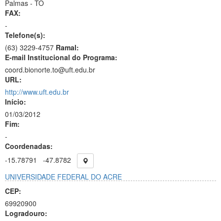
Palmas - TO
FAX:
-
Telefone(s):
(63) 3229-4757
Ramal:
E-mail Institucional do Programa:
coord.bionorte.to@uft.edu.br
URL:
http://www.uft.edu.br
Início:
01/03/2012
Fim:
-
Coordenadas:
-15.78791
-47.8782
UNIVERSIDADE FEDERAL DO ACRE
CEP:
69920900
Logradouro: