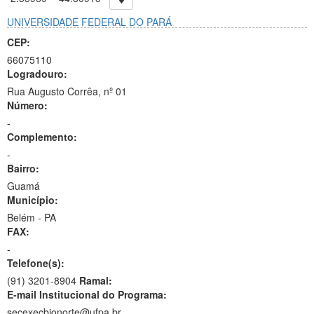
UNIVERSIDADE FEDERAL DO PARÁ
CEP:
66075110
Logradouro:
Rua Augusto Corrêa, nº 01
Número:
-
Complemento:
-
Bairro:
Guamá
Município:
Belém - PA
FAX:
-
Telefone(s):
(91) 3201-8904
Ramal:
E-mail Institucional do Programa:
secexecbionorte@ufpa.br