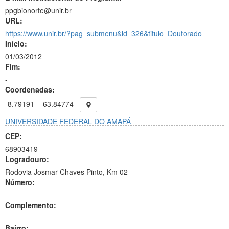
ppgbionorte@unir.br
URL:
https://www.unir.br/?pag=submenu&id=326&titulo=Doutorado
Início:
01/03/2012
Fim:
-
Coordenadas:
-8.79191
-63.84774
UNIVERSIDADE FEDERAL DO AMAPÁ
CEP:
68903419
Logradouro:
Rodovia Josmar Chaves Pinto, Km 02
Número:
-
Complemento:
-
Bairro: