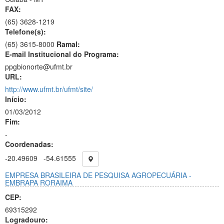
FAX:
(65)
3628-1219
Telefone(s):
(65) 3615-8000
Ramal:
E-mail Institucional do Programa:
ppgbionorte@ufmt.br
URL:
http://www.ufmt.br/ufmt/site/
Início:
01/03/2012
Fim:
-
Coordenadas:
-20.49609
-54.61555
EMPRESA BRASILEIRA DE PESQUISA AGROPECUÁRIA -
EMBRAPA RORAIMA
CEP:
69315292
Logradouro: