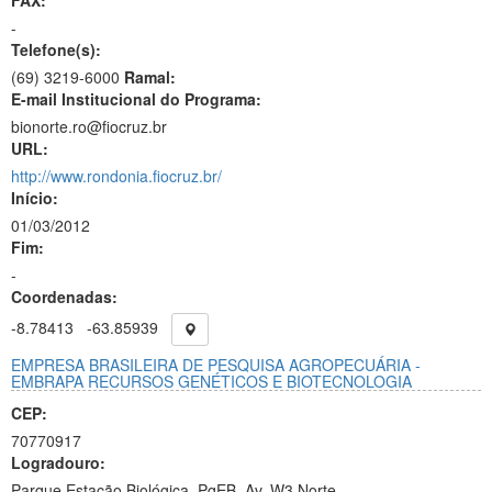
FAX:
-
Telefone(s):
(69) 3219-6000
Ramal:
E-mail Institucional do Programa:
bionorte.ro@fiocruz.br
URL:
http://www.rondonia.fiocruz.br/
Início:
01/03/2012
Fim:
-
Coordenadas:
-8.78413
-63.85939
EMPRESA BRASILEIRA DE PESQUISA AGROPECUÁRIA -
EMBRAPA RECURSOS GENÉTICOS E BIOTECNOLOGIA
CEP:
70770917
Logradouro:
Parque Estação Biológica, PqEB, Av. W3 Norte