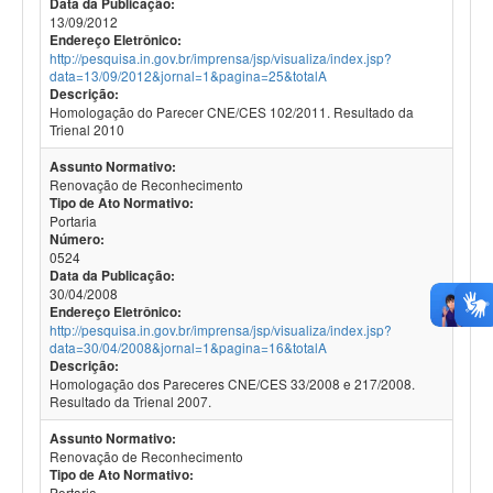
Data da Publicação:
13/09/2012
Endereço Eletrônico:
http://pesquisa.in.gov.br/imprensa/jsp/visualiza/index.jsp?
data=13/09/2012&jornal=1&pagina=25&totalA
Descrição:
Homologação do Parecer CNE/CES 102/2011. Resultado da
Trienal 2010
Assunto Normativo:
Renovação de Reconhecimento
Tipo de Ato Normativo:
Portaria
Número:
0524
Data da Publicação:
30/04/2008
Endereço Eletrônico:
http://pesquisa.in.gov.br/imprensa/jsp/visualiza/index.jsp?
data=30/04/2008&jornal=1&pagina=16&totalA
Descrição:
Homologação dos Pareceres CNE/CES 33/2008 e 217/2008.
Resultado da Trienal 2007.
Assunto Normativo:
Renovação de Reconhecimento
Tipo de Ato Normativo:
Portaria