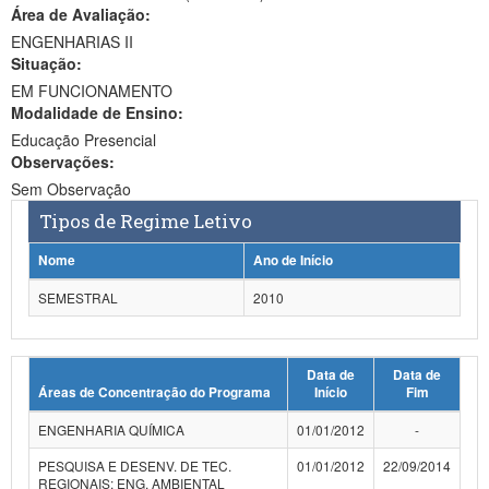
Área de Avaliação:
Ministério da Ciência, Tecnologia, Inovações e Comunicações
ENGENHARIAS II
Situação:
Ministério do Meio Ambiente
EM FUNCIONAMENTO
Modalidade de Ensino:
Ministério do Turismo
Educação Presencial
Ministério do Desenvolvimento Regional
Observações:
Sem Observação
Controladoria-Geral da União
Tipos de Regime Letivo
Ministério da Mulher, da Família e dos Direitos Humanos
Nome
Ano de Início
Secretaria-Geral
SEMESTRAL
2010
Secretaria de Governo
Data de
Data de
Gabinete de Segurança Institucional
Áreas de Concentração do Programa
Início
Fim
Advocacia-Geral da União
ENGENHARIA QUÍMICA
01/01/2012
-
Banco Central do Brasil
PESQUISA E DESENV. DE TEC.
01/01/2012
22/09/2014
REGIONAIS: ENG. AMBIENTAL