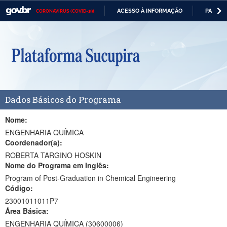
ACESSO À INFORMAÇÃO
PARTICI
CORONAVÍRUS (COVID-19)
Casa Civil
IR
PARA
Ministério da Justiça e Segurança Pública
O
CONTEÚDO
Ministério da Defesa
Ministério das Relações Exteriores
Dados Básicos do Programa
Ministério da Economia
Ministério da Infraestrutura
Nome:
ENGENHARIA QUÍMICA
Ministério da Agricultura, Pecuária e Abastecimento
Coordenador(a):
ROBERTA TARGINO HOSKIN
Ministério da Educação
Nome do Programa em Inglês:
Program of Post-Graduation in Chemical Engineering
Ministério da Cidadania
Código:
Ministério da Saúde
23001011011P7
Área Básica:
Ministério de Minas e Energia
ENGENHARIA QUÍMICA (30600006)