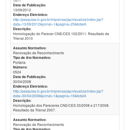
1077
Data da Publicação:
13/09/2012
Endereço Eletrônico:
http://pesquisa.in.gov.br/imprensa/jsp/visualiza/index.jsp?
data=13/09/2012&jornal=1&pagina=25&totalA
Descrição:
Homologação do Parecer CNE/CES 102/2011. Resultado da
Trienal 2010
Assunto Normativo:
Renovação de Reconhecimento
Tipo de Ato Normativo:
Portaria
Número:
0524
Data da Publicação:
30/04/2008
Endereço Eletrônico:
http://pesquisa.in.gov.br/imprensa/jsp/visualiza/index.jsp?
data=30/04/2008&jornal=1&pagina=16&totalA
Descrição:
Homologação dos Pareceres CNE/CES 33/2008 e 217/2008.
Resultado da Trienal 2007.
Assunto Normativo:
Renovação de Reconhecimento
Tipo de Ato Normativo: