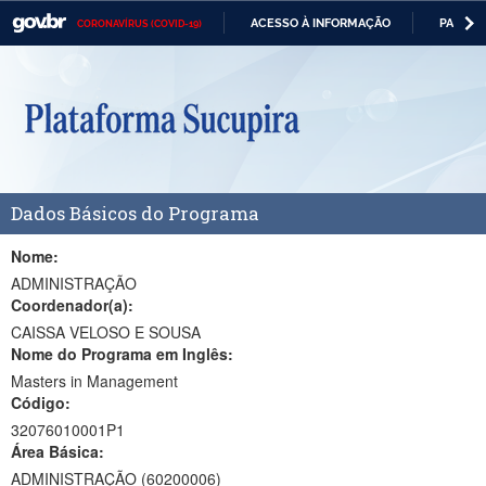
ACESSO À INFORMAÇÃO
PARTICI
CORONAVÍRUS (COVID-19)
Casa Civil
IR
PARA
Ministério da Justiça e Segurança Pública
O
CONTEÚDO
Ministério da Defesa
Ministério das Relações Exteriores
Dados Básicos do Programa
Ministério da Economia
Ministério da Infraestrutura
Nome:
ADMINISTRAÇÃO
Ministério da Agricultura, Pecuária e Abastecimento
Coordenador(a):
CAISSA VELOSO E SOUSA
Ministério da Educação
Nome do Programa em Inglês:
Masters in Management
Ministério da Cidadania
Código:
Ministério da Saúde
32076010001P1
Área Básica:
Ministério de Minas e Energia
ADMINISTRAÇÃO (60200006)