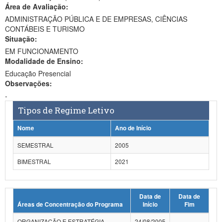
Área de Avaliação:
Ministério da Ciência, Tecnologia, Inovações e Comunicações
ADMINISTRAÇÃO PÚBLICA E DE EMPRESAS, CIÊNCIAS
CONTÁBEIS E TURISMO
Ministério do Meio Ambiente
Situação:
EM FUNCIONAMENTO
Ministério do Turismo
Modalidade de Ensino:
Ministério do Desenvolvimento Regional
Educação Presencial
Observações:
Controladoria-Geral da União
-
Tipos de Regime Letivo
Ministério da Mulher, da Família e dos Direitos Humanos
Nome
Ano de Início
Secretaria-Geral
SEMESTRAL
2005
Secretaria de Governo
BIMESTRAL
2021
Gabinete de Segurança Institucional
Advocacia-Geral da União
Data de
Data de
Áreas de Concentração do Programa
Início
Fim
Banco Central do Brasil
ORGANIZAÇÃO E ESTRATÉGIA
24/08/2005
-