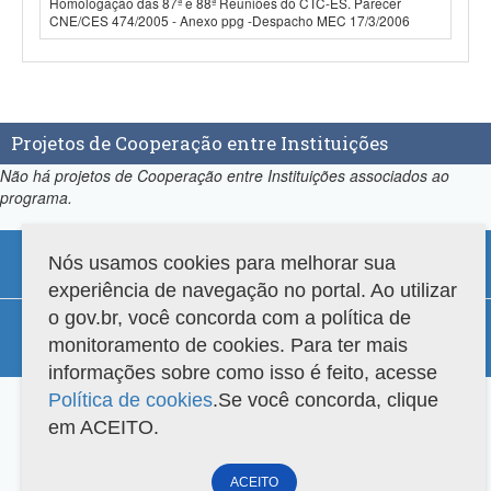
Homologação das 87ª e 88ª Reuniões do CTC-ES. Parecer
CNE/CES 474/2005 - Anexo ppg -Despacho MEC 17/3/2006
Projetos de Cooperação entre Instituições
Não há projetos de Cooperação entre Instituições associados ao
programa.
Nós usamos cookies para melhorar sua
experiência de navegação no portal. Ao utilizar
o gov.br, você concorda com a política de
Compatibilidade
monitoramento de cookies. Para ter mais
Versão do sistema: 3.88.9
Copyright 2022 Capes. Todos os direitos reservados.
informações sobre como isso é feito, acesse
Política de cookies
.Se você concorda, clique
em ACEITO.
ACEITO