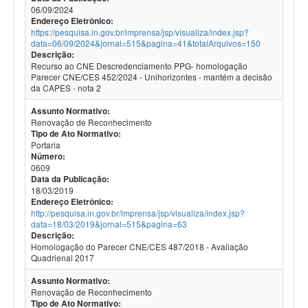
06/09/2024
Endereço Eletrônico:
https://pesquisa.in.gov.br/imprensa/jsp/visualiza/index.jsp?
data=06/09/2024&jornal=515&pagina=41&totalArquivos=150
Descrição:
Recurso ao CNE Descredenciamento PPG- homologação
Parecer CNE/CES 452/2024 - Unihorizontes - mantém a decisão
da CAPES - nota 2
Assunto Normativo:
Renovação de Reconhecimento
Tipo de Ato Normativo:
Portaria
Número:
0609
Data da Publicação:
18/03/2019
Endereço Eletrônico:
http://pesquisa.in.gov.br/imprensa/jsp/visualiza/index.jsp?
data=18/03/2019&jornal=515&pagina=63
Descrição:
Homologação do Parecer CNE/CES 487/2018 - Avaliação
Quadrienal 2017
Assunto Normativo:
Renovação de Reconhecimento
Tipo de Ato Normativo: