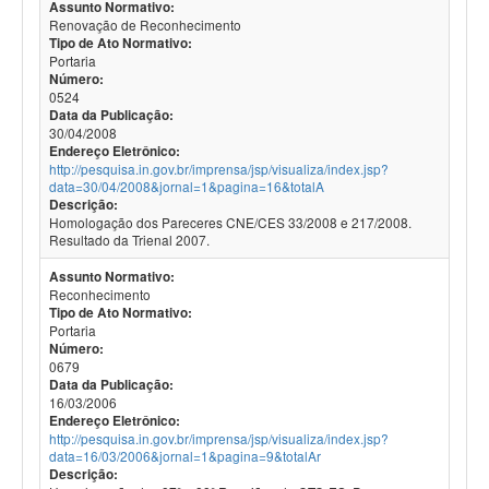
Assunto Normativo:
Renovação de Reconhecimento
Tipo de Ato Normativo:
Portaria
Número:
0524
Data da Publicação:
30/04/2008
Endereço Eletrônico:
http://pesquisa.in.gov.br/imprensa/jsp/visualiza/index.jsp?
data=30/04/2008&jornal=1&pagina=16&totalA
Descrição:
Homologação dos Pareceres CNE/CES 33/2008 e 217/2008.
Resultado da Trienal 2007.
Assunto Normativo:
Reconhecimento
Tipo de Ato Normativo:
Portaria
Número:
0679
Data da Publicação:
16/03/2006
Endereço Eletrônico:
http://pesquisa.in.gov.br/imprensa/jsp/visualiza/index.jsp?
data=16/03/2006&jornal=1&pagina=9&totalAr
Descrição: