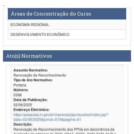
-
Áreas de Concentração do Curso
ECONOMIA REGIONAL
DESENVOLVIMENTO ECONÔMICO
Ato(s) Normativos
Assunto Normativo:
Renovação de Reconhecimento
Tipo de Ato Normativo:
Portaria
Número:
0398
Data da Publicação:
02/06/2025
Endereço Eletrônico:
https://pesquisa.in.gov.br/imprensa/jsp/visualiza/index.jsp?
data=02/06/2025&jornal=515&pagina=41
Descrição:
Renovação de Reconhecimento dos PPGs em decorrência da
Avaliação Quadrienal de 2021 (2017- 2020). 215ª, 216ª, 217ª e