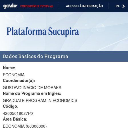
ACESSO À INFORMAÇÃO
PARTICI
CORONAVÍRUS (COVID-19)
Casa Civil
IR
PARA
Ministério da Justiça e Segurança Pública
O
CONTEÚDO
Ministério da Defesa
Ministério das Relações Exteriores
Dados Básicos do Programa
Ministério da Economia
Ministério da Infraestrutura
Nome:
ECONOMIA
Ministério da Agricultura, Pecuária e Abastecimento
Coordenador(a):
GUSTAVO INACIO DE MORAES
Ministério da Educação
Nome do Programa em Inglês:
GRADUATE PROGRAM IN ECONOMICS
Ministério da Cidadania
Código:
Ministério da Saúde
42005019027P0
Área Básica:
Ministério de Minas e Energia
ECONOMIA (60300000)