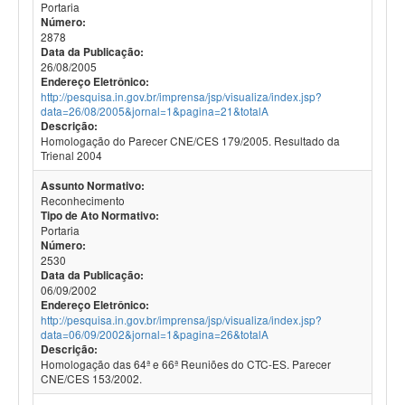
Portaria
Número:
2878
Data da Publicação:
26/08/2005
Endereço Eletrônico:
http://pesquisa.in.gov.br/imprensa/jsp/visualiza/index.jsp?
data=26/08/2005&jornal=1&pagina=21&totalA
Descrição:
Homologação do Parecer CNE/CES 179/2005. Resultado da
Trienal 2004
Assunto Normativo:
Reconhecimento
Tipo de Ato Normativo:
Portaria
Número:
2530
Data da Publicação:
06/09/2002
Endereço Eletrônico:
http://pesquisa.in.gov.br/imprensa/jsp/visualiza/index.jsp?
data=06/09/2002&jornal=1&pagina=26&totalA
Descrição:
Homologação das 64ª e 66ª Reuniões do CTC-ES. Parecer
CNE/CES 153/2002.