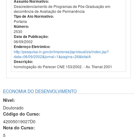
Assunto Normativo:
Descredenciamento de Programas de Pós-Graduação em
decorrência de Avaliação de Permanência
Tipo de Ato Normativo:
Portaria
Número:
2530
Data da Publicação:
06/09/2002
Endereço Eletrônico:
http://pesquisa.in.gov.br/imprensa/jsp/visualiza/index.jsp?
data=06/09/2002&jornal=1&pagina=26&totalA
Descrição:
homologação do Parecer CNE 153/2002. - Av. Trienal 2001
ECONOMIA DO DESENVOLVIMENTO
Nível:
Doutorado
Código do Curso:
42005019027D0
Nota do Curso:
5