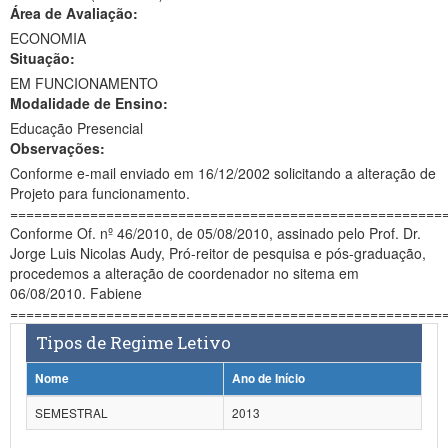
Área de Avaliação:
Ministério da Ciência, Tecnologia, Inovações e Comunicações
ECONOMIA
Situação:
Ministério do Meio Ambiente
EM FUNCIONAMENTO
Modalidade de Ensino:
Ministério do Turismo
Educação Presencial
Ministério do Desenvolvimento Regional
Observações:
Conforme e-mail enviado em 16/12/2002 solicitando a alteração de
Controladoria-Geral da União
Projeto para funcionamento.
======================================================
Ministério da Mulher, da Família e dos Direitos Humanos
Conforme Of. nº 46/2010, de 05/08/2010, assinado pelo Prof. Dr.
Jorge Luis Nicolas Audy, Pró-reitor de pesquisa e pós-graduação,
Secretaria-Geral
procedemos a alteração de coordenador no sitema em
06/08/2010. Fabiene
Secretaria de Governo
======================================================
Tipos de Regime Letivo
Gabinete de Segurança Institucional
Nome
Ano de Início
Advocacia-Geral da União
SEMESTRAL
2013
Banco Central do Brasil