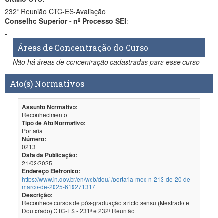
232ª Reunião CTC-ES-Avaliação
Conselho Superior - nº Processo SEI:
-
Áreas de Concentração do Curso
Não há áreas de concentração cadastradas para esse curso
Ato(s) Normativos
Assunto Normativo:
Reconhecimento
Tipo de Ato Normativo:
Portaria
Número:
0213
Data da Publicação:
21/03/2025
Endereço Eletrônico:
https://www.in.gov.br/en/web/dou/-/portaria-mec-n-213-de-20-de-
marco-de-2025-619271317
Descrição:
Reconhece cursos de pós-graduação stricto sensu (Mestrado e
Doutorado) CTC-ES - 231ª e 232ª Reunião