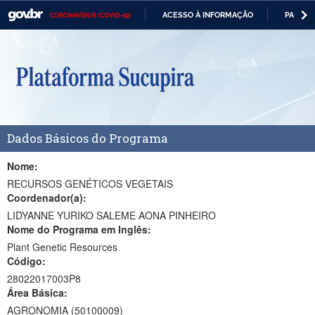
ACESSO À INFORMAÇÃO
PARTICI
CORONAVÍRUS (COVID-19)
Casa Civil
IR
PARA
Ministério da Justiça e Segurança Pública
O
CONTEÚDO
Ministério da Defesa
Ministério das Relações Exteriores
Dados Básicos do Programa
Ministério da Economia
Ministério da Infraestrutura
Nome:
RECURSOS GENÉTICOS VEGETAIS
Ministério da Agricultura, Pecuária e Abastecimento
Coordenador(a):
LIDYANNE YURIKO SALEME AONA PINHEIRO
Ministério da Educação
Nome do Programa em Inglês:
Plant Genetic Resources
Ministério da Cidadania
Código:
Ministério da Saúde
28022017003P8
Área Básica:
Ministério de Minas e Energia
AGRONOMIA (50100009)