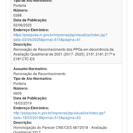
Tipo de Ato Normativo:
Portaria
Número:
0398
Data da Publicação:
02/06/2025
Endereço Eletrônico:
https://pesquisa.in.gov.br/imprensa/jsp/visualiza/index.jsp?
data=02/06/2025&jornal=515&pagina=41
Descrição:
Renovação de Reconhecimento dos PPGs em decorrência da
Avaliação Quadrienal de 2021 (2017- 2020). 215ª, 216ª, 217ª e
218ª CTC-ES
Assunto Normativo:
Renovação de Reconhecimento
Tipo de Ato Normativo:
Portaria
Número:
0609
Data da Publicação:
18/03/2019
Endereço Eletrônico:
http://pesquisa.in.gov.br/imprensa/jsp/visualiza/index.jsp?
data=18/03/2019&jornal=515&pagina=63
Descrição:
Homologação do Parecer CNE/CES 487/2018 - Avaliação
Quadrienal 2017