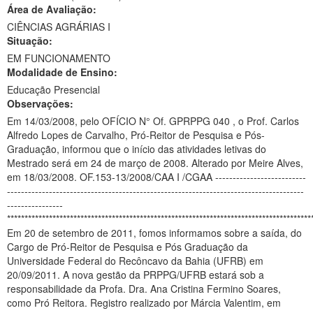
Área de Avaliação:
Ministério da Ciência, Tecnologia, Inovações e Comunicações
CIÊNCIAS AGRÁRIAS I
Situação:
Ministério do Meio Ambiente
EM FUNCIONAMENTO
Modalidade de Ensino:
Ministério do Turismo
Educação Presencial
Ministério do Desenvolvimento Regional
Observações:
Em 14/03/2008, pelo OFÍCIO N° Of. GPRPPG 040 , o Prof. Carlos
Controladoria-Geral da União
Alfredo Lopes de Carvalho, Pró-Reitor de Pesquisa e Pós-
Graduação, informou que o início das atividades letivas do
Ministério da Mulher, da Família e dos Direitos Humanos
Mestrado será em 24 de março de 2008. Alterado por Meire Alves,
em 18/03/2008. OF.153-13/2008/CAA I /CGAA --------------------------
Secretaria-Geral
-------------------------------------------------------------------------------------
----------------
Secretaria de Governo
***************************************************************************************
Em 20 de setembro de 2011, fomos informamos sobre a saída, do
Gabinete de Segurança Institucional
Cargo de Pró-Reitor de Pesquisa e Pós Graduação da
Universidade Federal do Recôncavo da Bahia (UFRB) em
Advocacia-Geral da União
20/09/2011. A nova gestão da PRPPG/UFRB estará sob a
responsabilidade da Profa. Dra. Ana Cristina Fermino Soares,
Banco Central do Brasil
como Pró Reitora. Registro realizado por Márcia Valentim, em