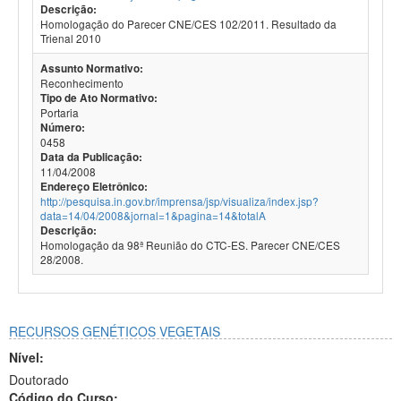
Descrição:
Homologação do Parecer CNE/CES 102/2011. Resultado da
Trienal 2010
Assunto Normativo:
Reconhecimento
Tipo de Ato Normativo:
Portaria
Número:
0458
Data da Publicação:
11/04/2008
Endereço Eletrônico:
http://pesquisa.in.gov.br/imprensa/jsp/visualiza/index.jsp?
data=14/04/2008&jornal=1&pagina=14&totalA
Descrição:
Homologação da 98ª Reunião do CTC-ES. Parecer CNE/CES
28/2008.
RECURSOS GENÉTICOS VEGETAIS
Nível:
Doutorado
Código do Curso: