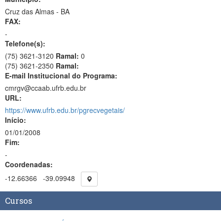
Cruz das Almas - BA
FAX:
-
Telefone(s):
(75) 3621-3120
Ramal:
0
(75) 3621-2350
Ramal:
E-mail Institucional do Programa:
cmrgv@ccaab.ufrb.edu.br
URL:
https://www.ufrb.edu.br/pgrecvegetais/
Início:
01/01/2008
Fim:
-
Coordenadas:
-12.66366
-39.09948
Cursos