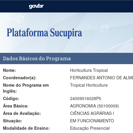
Casa Civil
Ministério da Justiça e
Segurança Pública
Ministério da Agricultura,
Ministério da Educação
Pecuária e Abastecimento
Ministério do Meio Ambiente
Ministério do Turismo
Dados Básicos do Programa
Secretaria de Governo
Gabinete de Segurança
Institucional
Nome:
Horticultura Tropical
Coordenador(a):
FERNANDES ANTONIO DE ALM
Nome do Programa em
Tropical Horticulture
Inglês:
Código:
24009016028P0
Área Básica:
AGRONOMIA (50100009)
Área de Avaliação:
CIÊNCIAS AGRÁRIAS I
Situação:
EM FUNCIONAMENTO
Modalidade de Ensino:
Educação Presencial