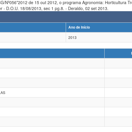
 o programa Agronomia: Horticultura Tropical passa a se chamar: Horticulltura Tropical. Deraldo,
HOMOLOGADO conforme parecer - D.O.U. 18/08/2013, sec 1 pg.8. - Deraldo, 02 set 2013.
Ano de Início
2013
LAS