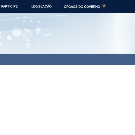
PARTICIPE
LEGISLAÇÃO
ÓRGÃOS DO GOVERNO
stério da Economia
Ministério da Infraestrutura
stério de Minas e Energia
Ministério da Ciência,
Tecnologia, Inovações e
Comunicações
tério da Mulher, da Família
Secretaria-Geral
s Direitos Humanos
lto