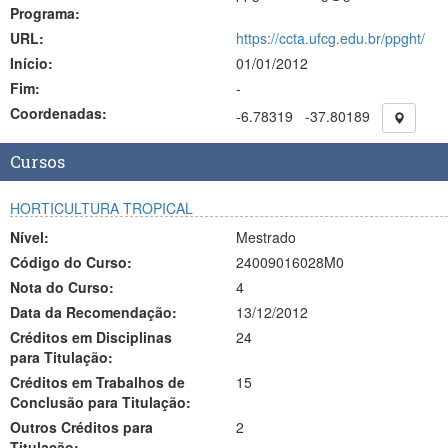
Programa:
URL:
https://ccta.ufcg.edu.br/ppght/
Início:
01/01/2012
Fim:
-
Coordenadas:
-6.78319
-37.80189
Cursos
HORTICULTURA TROPICAL
Nível:
Mestrado
Código do Curso:
24009016028M0
Nota do Curso:
4
Data da Recomendação:
13/12/2012
Créditos em Disciplinas
24
para Titulação:
Créditos em Trabalhos de
15
Conclusão para Titulação:
Outros Créditos para
2
Titulação: