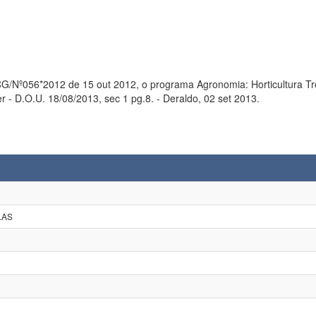
 o programa Agronomia: Horticultura Tropical passa a se chamar: Horticulltura Tropical. Deraldo,
HOMOLOGADO conforme parecer - D.O.U. 18/08/2013, sec 1 pg.8. - Deraldo, 02 set 2013.
LAS