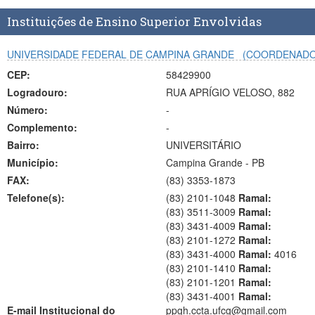
Instituições de Ensino Superior Envolvidas
UNIVERSIDADE FEDERAL DE CAMPINA GRANDE
(COORDENADO
CEP:
58429900
Logradouro:
RUA APRÍGIO VELOSO, 882
Número:
-
Complemento:
-
Bairro:
UNIVERSITÁRIO
Município:
Campina Grande - PB
FAX:
(83)
3353-1873
Telefone(s):
(83) 2101-1048
Ramal:
(83) 3511-3009
Ramal:
(83) 3431-4009
Ramal:
(83) 2101-1272
Ramal:
(83) 3431-4000
Ramal:
4016
(83) 2101-1410
Ramal:
(83) 2101-1201
Ramal:
(83) 3431-4001
Ramal:
E-mail Institucional do
ppgh.ccta.ufcg@gmail.com