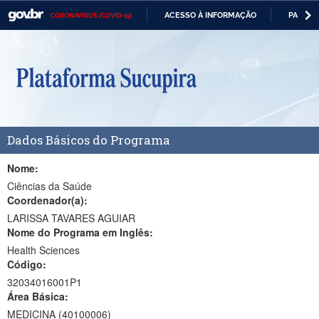
ACESSO À INFORMAÇÃO
PARTICI
CORONAVÍRUS (COVID-19)
Casa Civil
IR
PARA
Ministério da Justiça e Segurança Pública
O
CONTEÚDO
Ministério da Defesa
Ministério das Relações Exteriores
Dados Básicos do Programa
Ministério da Economia
Ministério da Infraestrutura
Nome:
Ciências da Saúde
Ministério da Agricultura, Pecuária e Abastecimento
Coordenador(a):
LARISSA TAVARES AGUIAR
Ministério da Educação
Nome do Programa em Inglês:
Health Sciences
Ministério da Cidadania
Código:
Ministério da Saúde
32034016001P1
Área Básica:
Ministério de Minas e Energia
MEDICINA (40100006)