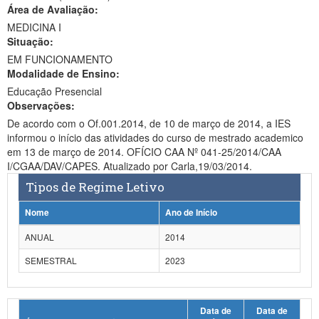
Área de Avaliação:
Ministério da Ciência, Tecnologia, Inovações e Comunicações
MEDICINA I
Situação:
Ministério do Meio Ambiente
EM FUNCIONAMENTO
Modalidade de Ensino:
Ministério do Turismo
Educação Presencial
Ministério do Desenvolvimento Regional
Observações:
De acordo com o Of.001.2014, de 10 de março de 2014, a IES
Controladoria-Geral da União
informou o início das atividades do curso de mestrado academico
em 13 de março de 2014. OFÍCIO CAA Nº 041-25/2014/CAA
Ministério da Mulher, da Família e dos Direitos Humanos
I/CGAA/DAV/CAPES. Atualizado por Carla,19/03/2014.
Tipos de Regime Letivo
Secretaria-Geral
Nome
Ano de Início
Secretaria de Governo
ANUAL
2014
Gabinete de Segurança Institucional
SEMESTRAL
2023
Advocacia-Geral da União
Banco Central do Brasil
Data de
Data de