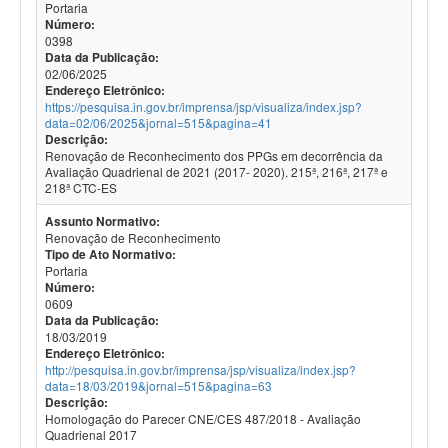
Portaria
Número:
0398
Data da Publicação:
02/06/2025
Endereço Eletrônico:
https://pesquisa.in.gov.br/imprensa/jsp/visualiza/index.jsp?
data=02/06/2025&jornal=515&pagina=41
Descrição:
Renovação de Reconhecimento dos PPGs em decorrência da
Avaliação Quadrienal de 2021 (2017- 2020). 215ª, 216ª, 217ª e
218ª CTC-ES
Assunto Normativo:
Renovação de Reconhecimento
Tipo de Ato Normativo:
Portaria
Número:
0609
Data da Publicação:
18/03/2019
Endereço Eletrônico:
http://pesquisa.in.gov.br/imprensa/jsp/visualiza/index.jsp?
data=18/03/2019&jornal=515&pagina=63
Descrição:
Homologação do Parecer CNE/CES 487/2018 - Avaliação
Quadrienal 2017