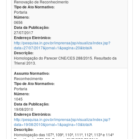
Renovação de Reconhecimento
Tipo de Ato Normativo:
Portaria
Número:
0656
Data da Publicação:
27/07/2017
Endereço Eletrônico:
http://pesquisa.in.gov.br/imprensa/jsp/visualiza/index.jsp?
data=27/07/2017&jornal=1&pagina=20&totalA
Descrição:
Homologação do Parecer CNE/CES 288/2015. Resultado da
Trienal 2013.
Assunto Normativo:
Reconhecimento
Tipo de Ato Normativo:
Portaria
Número:
1045
Data da Publicação:
19/08/2010
Endereço Eletrônico:
http://pesquisa.in.gov.br/imprensa/jsp/visualiza/index.jsp?
data=19/08/2010&jornal=1&pagina=10&totalA
Descrição:
Homologação das 107ª, 109ª, 110ª, 111ª, 112ª, 113ª e 114ª