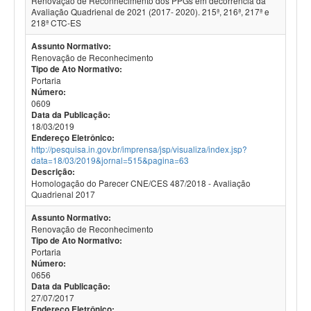
Renovação de Reconhecimento dos PPGs em decorrência da
Avaliação Quadrienal de 2021 (2017- 2020). 215ª, 216ª, 217ª e
218ª CTC-ES
Assunto Normativo:
Renovação de Reconhecimento
Tipo de Ato Normativo:
Portaria
Número:
0609
Data da Publicação:
18/03/2019
Endereço Eletrônico:
http://pesquisa.in.gov.br/imprensa/jsp/visualiza/index.jsp?
data=18/03/2019&jornal=515&pagina=63
Descrição:
Homologação do Parecer CNE/CES 487/2018 - Avaliação
Quadrienal 2017
Assunto Normativo:
Renovação de Reconhecimento
Tipo de Ato Normativo:
Portaria
Número:
0656
Data da Publicação:
27/07/2017
Endereço Eletrônico: