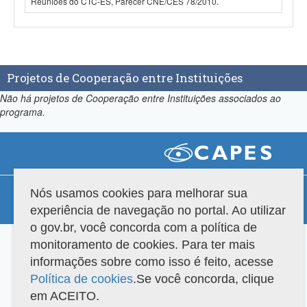
Reuniões do CTC-ES, Parecer CNE/CES 78/2010.
Projetos de Cooperação entre Instituições
Não há projetos de Cooperação entre Instituições associados ao
programa.
Compatibilidade
Nós usamos cookies para melhorar sua
experiência de navegação no portal. Ao utilizar
Versão do sistema: 3.88.9
Copyright 2022 Capes. Todos os direitos reservados.
o gov.br, você concorda com a política de
monitoramento de cookies. Para ter mais
informações sobre como isso é feito, acesse
Política de cookies
.Se você concorda, clique
em ACEITO.