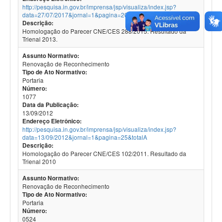
http://pesquisa.in.gov.br/imprensa/jsp/visualiza/index.jsp?
data=27/07/2017&jornal=1&pagina=20&totalA
Descrição:
Homologação do Parecer CNE/CES 288/2015. Resultado da
Trienal 2013.
Assunto Normativo:
Renovação de Reconhecimento
Tipo de Ato Normativo:
Portaria
Número:
1077
Data da Publicação:
13/09/2012
Endereço Eletrônico:
http://pesquisa.in.gov.br/imprensa/jsp/visualiza/index.jsp?
data=13/09/2012&jornal=1&pagina=25&totalA
Descrição:
Homologação do Parecer CNE/CES 102/2011. Resultado da
Trienal 2010
Assunto Normativo:
Renovação de Reconhecimento
Tipo de Ato Normativo:
Portaria
Número:
0524