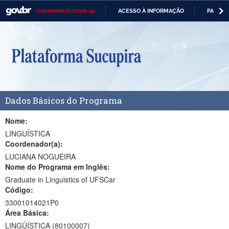
ACESSO À INFORMAÇÃO
PARTICI
CORONAVÍRUS (COVID-19)
Casa Civil
IR
PARA
Ministério da Justiça e Segurança Pública
O
CONTEÚDO
Ministério da Defesa
Ministério das Relações Exteriores
Dados Básicos do Programa
Ministério da Economia
Ministério da Infraestrutura
Nome:
LINGUÍSTICA
Ministério da Agricultura, Pecuária e Abastecimento
Coordenador(a):
LUCIANA NOGUEIRA
Ministério da Educação
Nome do Programa em Inglês:
Graduate in Linguistics of UFSCar
Ministério da Cidadania
Código:
Ministério da Saúde
33001014021P0
Área Básica:
Ministério de Minas e Energia
LINGÜÍSTICA (80100007)