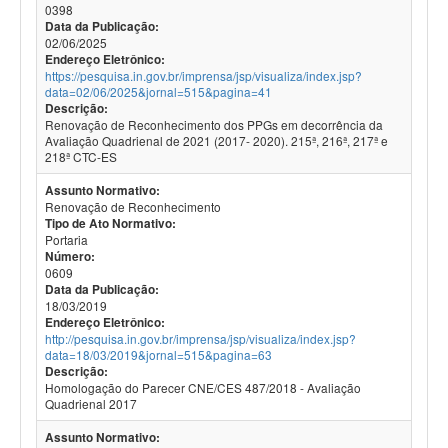
0398
Data da Publicação:
02/06/2025
Endereço Eletrônico:
https://pesquisa.in.gov.br/imprensa/jsp/visualiza/index.jsp?
data=02/06/2025&jornal=515&pagina=41
Descrição:
Renovação de Reconhecimento dos PPGs em decorrência da
Avaliação Quadrienal de 2021 (2017- 2020). 215ª, 216ª, 217ª e
218ª CTC-ES
Assunto Normativo:
Renovação de Reconhecimento
Tipo de Ato Normativo:
Portaria
Número:
0609
Data da Publicação:
18/03/2019
Endereço Eletrônico:
http://pesquisa.in.gov.br/imprensa/jsp/visualiza/index.jsp?
data=18/03/2019&jornal=515&pagina=63
Descrição:
Homologação do Parecer CNE/CES 487/2018 - Avaliação
Quadrienal 2017
Assunto Normativo: