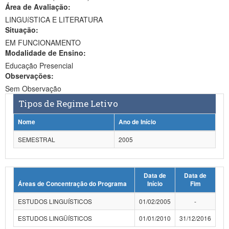
Área de Avaliação:
Ministério da Ciência, Tecnologia, Inovações e Comunicações
LINGUíSTICA E LITERATURA
Situação:
Ministério do Meio Ambiente
EM FUNCIONAMENTO
Modalidade de Ensino:
Ministério do Turismo
Educação Presencial
Ministério do Desenvolvimento Regional
Observações:
Sem Observação
Controladoria-Geral da União
Tipos de Regime Letivo
Ministério da Mulher, da Família e dos Direitos Humanos
Nome
Ano de Início
Secretaria-Geral
SEMESTRAL
2005
Secretaria de Governo
Data de
Data de
Gabinete de Segurança Institucional
Áreas de Concentração do Programa
Início
Fim
Advocacia-Geral da União
ESTUDOS LINGUÍSTICOS
01/02/2005
-
Banco Central do Brasil
ESTUDOS LINGÜÍSTICOS
01/01/2010
31/12/2016