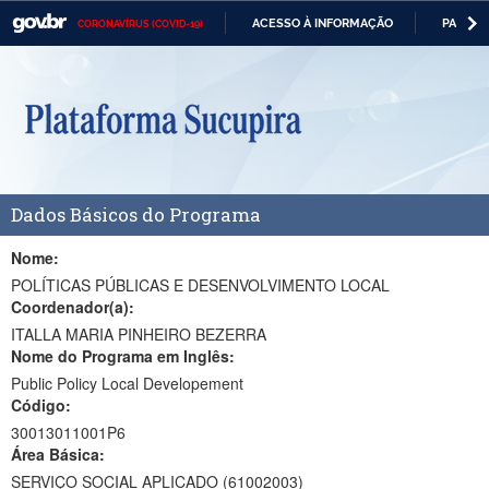
ACESSO À INFORMAÇÃO
PARTICI
CORONAVÍRUS (COVID-19)
Casa Civil
IR
PARA
Ministério da Justiça e Segurança Pública
O
CONTEÚDO
Ministério da Defesa
Ministério das Relações Exteriores
Dados Básicos do Programa
Ministério da Economia
Ministério da Infraestrutura
Nome:
POLÍTICAS PÚBLICAS E DESENVOLVIMENTO LOCAL
Ministério da Agricultura, Pecuária e Abastecimento
Coordenador(a):
ITALLA MARIA PINHEIRO BEZERRA
Ministério da Educação
Nome do Programa em Inglês:
Public Policy Local Developement
Ministério da Cidadania
Código:
Ministério da Saúde
30013011001P6
Área Básica:
Ministério de Minas e Energia
SERVIÇO SOCIAL APLICADO (61002003)