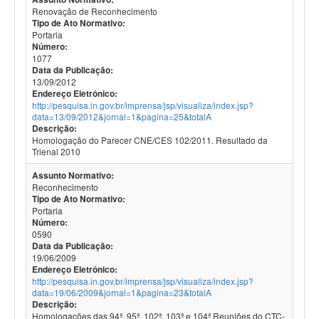
Renovação de Reconhecimento
Tipo de Ato Normativo:
Portaria
Número:
1077
Data da Publicação:
13/09/2012
Endereço Eletrônico:
http://pesquisa.in.gov.br/imprensa/jsp/visualiza/index.jsp?
data=13/09/2012&jornal=1&pagina=25&totalA
Descrição:
Homologação do Parecer CNE/CES 102/2011. Resultado da
Trienal 2010
Assunto Normativo:
Reconhecimento
Tipo de Ato Normativo:
Portaria
Número:
0590
Data da Publicação:
19/06/2009
Endereço Eletrônico:
http://pesquisa.in.gov.br/imprensa/jsp/visualiza/index.jsp?
data=19/06/2009&jornal=1&pagina=23&totalA
Descrição:
Homologações das 94ª, 95ª, 102ª, 103ª e 104ª Reuniões do CTC-