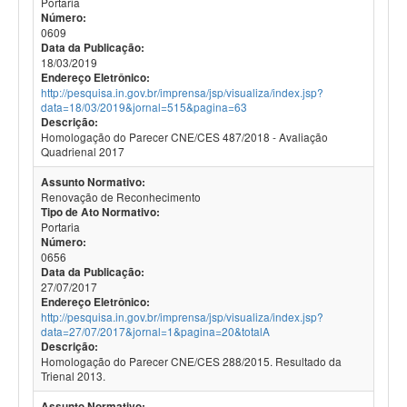
Portaria
Número:
0609
Data da Publicação:
18/03/2019
Endereço Eletrônico:
http://pesquisa.in.gov.br/imprensa/jsp/visualiza/index.jsp?
data=18/03/2019&jornal=515&pagina=63
Descrição:
Homologação do Parecer CNE/CES 487/2018 - Avaliação
Quadrienal 2017
Assunto Normativo:
Renovação de Reconhecimento
Tipo de Ato Normativo:
Portaria
Número:
0656
Data da Publicação:
27/07/2017
Endereço Eletrônico:
http://pesquisa.in.gov.br/imprensa/jsp/visualiza/index.jsp?
data=27/07/2017&jornal=1&pagina=20&totalA
Descrição:
Homologação do Parecer CNE/CES 288/2015. Resultado da
Trienal 2013.
Assunto Normativo: