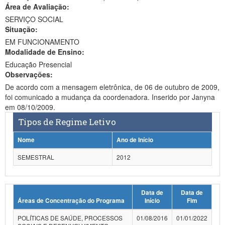
Área de Avaliação:
Ministério da Ciência, Tecnologia, Inovações e Comunicações
SERVIÇO SOCIAL
Situação:
Ministério do Meio Ambiente
EM FUNCIONAMENTO
Modalidade de Ensino:
Ministério do Turismo
Educação Presencial
Ministério do Desenvolvimento Regional
Observações:
De acordo com a mensagem eletrônica, de 06 de outubro de 2009,
Controladoria-Geral da União
foi comunicado a mudança da coordenadora. Inserido por Janyna
em 08/10/2009.
Ministério da Mulher, da Família e dos Direitos Humanos
Tipos de Regime Letivo
Secretaria-Geral
Nome
Ano de Início
Secretaria de Governo
SEMESTRAL
2012
Gabinete de Segurança Institucional
Data de
Data de
Advocacia-Geral da União
Áreas de Concentração do Programa
Início
Fim
Banco Central do Brasil
POLÍTICAS DE SAÚDE, PROCESSOS
01/08/2016
01/01/2022