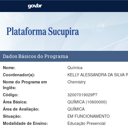
Casa Civil
Ministério da Justiça e
Segurança Pública
Ministério da Agricultura,
Ministério da Educação
Pecuária e Abastecimento
Ministério do Meio Ambiente
Ministério do Turismo
Dados Básicos do Programa
Secretaria de Governo
Gabinete de Segurança
Institucional
Nome:
Química
Coordenador(a):
KELLY ALESSANDRA DA SILVA
Nome do Programa em
Chemistry
Inglês:
Código:
32007019029P7
Área Básica:
QUÍMICA (10600000)
Área de Avaliação:
QUÍMICA
Situação:
EM FUNCIONAMENTO
Modalidade de Ensino:
Educação Presencial