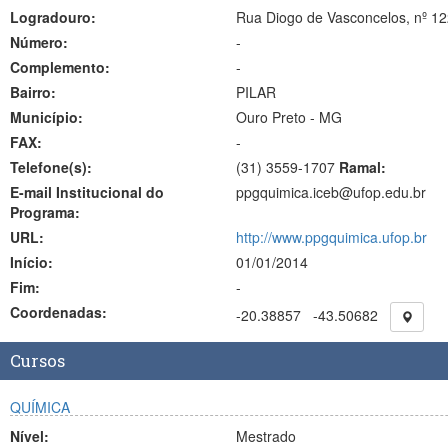
Logradouro:
Rua Diogo de Vasconcelos, nº 122
Número:
-
Complemento:
-
Bairro:
PILAR
Município:
Ouro Preto - MG
FAX:
-
Telefone(s):
(31) 3559-1707
Ramal:
E-mail Institucional do
ppgquimica.iceb@ufop.edu.br
Programa:
URL:
http://www.ppgquimica.ufop.br
Início:
01/01/2014
Fim:
-
Coordenadas:
-20.38857
-43.50682
Cursos
QUÍMICA
Nível:
Mestrado