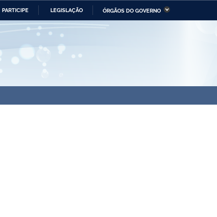
PARTICIPE
LEGISLAÇÃO
ÓRGÃOS DO GOVERNO
stério da Economia
Ministério da Infraestrutura
stério de Minas e Energia
Ministério da Ciência,
Tecnologia, Inovações e
Comunicações
tério da Mulher, da Família
Secretaria-Geral
s Direitos Humanos
lto