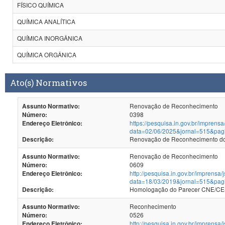
FÍSICO QUÍMICA
QUÍMICA ANALÍTICA
QUÍMICA INORGÂNICA
QUÍMICA ORGÂNICA
Ato(s) Normativos
Renovação de Reconhecimento
Assunto Normativo:
0398
Número:
https://pesquisa.in.gov.br/imprensa
Endereço Eletrônico:
data=02/06/2025&jornal=515&pag
Renovação de Reconhecimento dos
Descrição:
Renovação de Reconhecimento
Assunto Normativo:
0609
Número:
http://pesquisa.in.gov.br/imprensa/
Endereço Eletrônico:
data=18/03/2019&jornal=515&pag
Homologação do Parecer CNE/CES
Descrição:
Reconhecimento
Assunto Normativo:
0526
Número:
http://pesquisa.in.gov.br/imprensa/
Endereço Eletrônico: