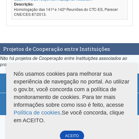
Descrição:
Homologação das 141ª e 142ª Reuniões do CTC-ES, Parecer
CNE/CES 87/2013.
Projetos de Cooperação entre Instituições
Não há projetos de Cooperação entre Instituições associados ao
programa.
Nós usamos cookies para melhorar sua
experiência de navegação no portal. Ao utilizar
o gov.br, você concorda com a política de
monitoramento de cookies. Para ter mais
Compatibilidade
informações sobre como isso é feito, acesse
Versão do sistema: 3.88.9
Copyright 2022 Capes. Todos os direitos reservados.
Política de cookies
.Se você concorda, clique
em ACEITO.
ACEITO