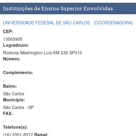
Planalto
Instituições de Ensino Superior Envolvidas
UNIVERSIDADE FEDERAL DE SÃO CARLOS
(COORDENADORA)
CEP:
13565905
Logradouro:
Rodovia Washington Luís KM 235 SP310
Número:
-
Complemento:
-
Bairro:
São Carlos
Município:
São Carlos - SP
FAX:
-
Telefone(s):
(16) 3351-8372
Ramal: