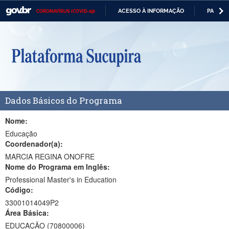
ACESSO À INFORMAÇÃO
PARTICI
CORONAVÍRUS (COVID-19)
Casa Civil
IR
PARA
Ministério da Justiça e Segurança Pública
O
CONTEÚDO
Ministério da Defesa
Ministério das Relações Exteriores
Dados Básicos do Programa
Ministério da Economia
Ministério da Infraestrutura
Nome:
Educação
Ministério da Agricultura, Pecuária e Abastecimento
Coordenador(a):
MARCIA REGINA ONOFRE
Ministério da Educação
Nome do Programa em Inglês:
Professional Master's in Education
Ministério da Cidadania
Código:
Ministério da Saúde
33001014049P2
Área Básica:
Ministério de Minas e Energia
EDUCAÇÃO (70800006)