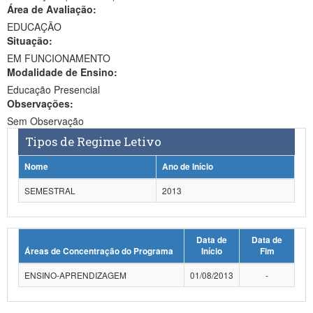
Área de Avaliação:
Ministério da Ciência, Tecnologia, Inovações e Comunicações
EDUCAÇÃO
Situação:
Ministério do Meio Ambiente
EM FUNCIONAMENTO
Modalidade de Ensino:
Ministério do Turismo
Educação Presencial
Ministério do Desenvolvimento Regional
Observações:
Sem Observação
Controladoria-Geral da União
Tipos de Regime Letivo
Ministério da Mulher, da Família e dos Direitos Humanos
Nome
Ano de Início
Secretaria-Geral
SEMESTRAL
2013
Secretaria de Governo
Data de
Data de
Gabinete de Segurança Institucional
Áreas de Concentração do Programa
Início
Fim
Advocacia-Geral da União
ENSINO-APRENDIZAGEM
01/08/2013
-
Banco Central do Brasil