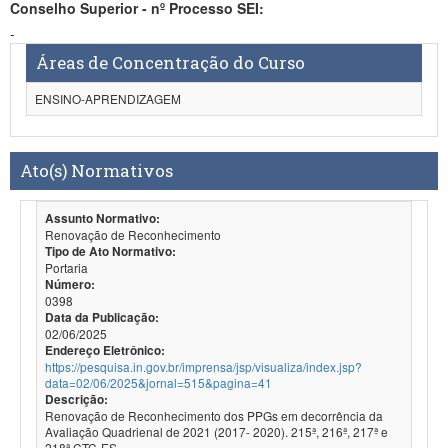
Conselho Superior - nº Processo SEI:
-
Áreas de Concentração do Curso
ENSINO-APRENDIZAGEM
Ato(s) Normativos
Assunto Normativo:
Renovação de Reconhecimento
Tipo de Ato Normativo:
Portaria
Número:
0398
Data da Publicação:
02/06/2025
Endereço Eletrônico:
https://pesquisa.in.gov.br/imprensa/jsp/visualiza/index.jsp?
data=02/06/2025&jornal=515&pagina=41
Descrição:
Renovação de Reconhecimento dos PPGs em decorrência da
Avaliação Quadrienal de 2021 (2017- 2020). 215ª, 216ª, 217ª e
218ª CTC-ES