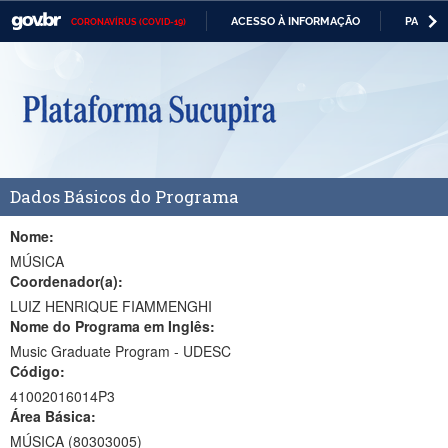
ACESSO À INFORMAÇÃO
PARTICI
CORONAVÍRUS (COVID-19)
Casa Civil
IR
PARA
Ministério da Justiça e Segurança Pública
O
CONTEÚDO
Ministério da Defesa
Ministério das Relações Exteriores
Dados Básicos do Programa
Ministério da Economia
Ministério da Infraestrutura
Nome:
MÚSICA
Ministério da Agricultura, Pecuária e Abastecimento
Coordenador(a):
LUIZ HENRIQUE FIAMMENGHI
Ministério da Educação
Nome do Programa em Inglês:
Music Graduate Program - UDESC
Ministério da Cidadania
Código:
Ministério da Saúde
41002016014P3
Área Básica:
Ministério de Minas e Energia
MÚSICA (80303005)