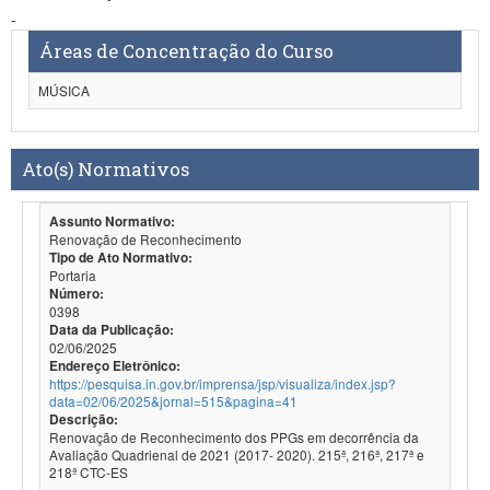
-
Áreas de Concentração do Curso
MÚSICA
Ato(s) Normativos
Assunto Normativo:
Renovação de Reconhecimento
Tipo de Ato Normativo:
Portaria
Número:
0398
Data da Publicação:
02/06/2025
Endereço Eletrônico:
https://pesquisa.in.gov.br/imprensa/jsp/visualiza/index.jsp?
data=02/06/2025&jornal=515&pagina=41
Descrição:
Renovação de Reconhecimento dos PPGs em decorrência da
Avaliação Quadrienal de 2021 (2017- 2020). 215ª, 216ª, 217ª e
218ª CTC-ES