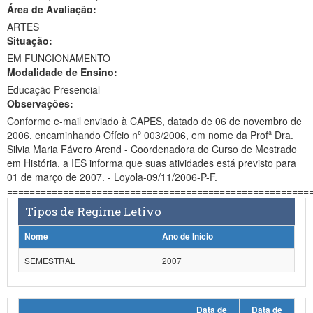
Área de Avaliação:
Ministério da Ciência, Tecnologia, Inovações e Comunicações
ARTES
Situação:
Ministério do Meio Ambiente
EM FUNCIONAMENTO
Modalidade de Ensino:
Ministério do Turismo
Educação Presencial
Ministério do Desenvolvimento Regional
Observações:
Conforme e-mail enviado à CAPES, datado de 06 de novembro de
Controladoria-Geral da União
2006, encaminhando Ofício nº 003/2006, em nome da Profª Dra.
Silvia Maria Fávero Arend - Coordenadora do Curso de Mestrado
Ministério da Mulher, da Família e dos Direitos Humanos
em História, a IES informa que suas atividades está previsto para
01 de março de 2007. - Loyola-09/11/2006-P-F.
Secretaria-Geral
======================================================
Tipos de Regime Letivo
Secretaria de Governo
Nome
Ano de Início
Gabinete de Segurança Institucional
SEMESTRAL
2007
Advocacia-Geral da União
Banco Central do Brasil
Data de
Data de