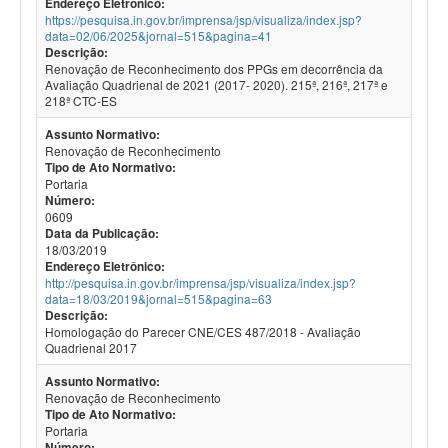
Endereço Eletrônico:
https://pesquisa.in.gov.br/imprensa/jsp/visualiza/index.jsp?
data=02/06/2025&jornal=515&pagina=41
Descrição:
Renovação de Reconhecimento dos PPGs em decorrência da
Avaliação Quadrienal de 2021 (2017- 2020). 215ª, 216ª, 217ª e
218ª CTC-ES
Assunto Normativo:
Renovação de Reconhecimento
Tipo de Ato Normativo:
Portaria
Número:
0609
Data da Publicação:
18/03/2019
Endereço Eletrônico:
http://pesquisa.in.gov.br/imprensa/jsp/visualiza/index.jsp?
data=18/03/2019&jornal=515&pagina=63
Descrição:
Homologação do Parecer CNE/CES 487/2018 - Avaliação
Quadrienal 2017
Assunto Normativo:
Renovação de Reconhecimento
Tipo de Ato Normativo:
Portaria
Número: