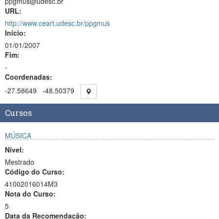
ppgmus@udesc.br
URL:
http://www.ceart.udesc.br/ppgmus
Início:
01/01/2007
Fim:
-
Coordenadas:
-27.58649
-48.50379
Cursos
MÚSICA
Nível:
Mestrado
Código do Curso:
41002016014M3
Nota do Curso:
5
Data da Recomendação: