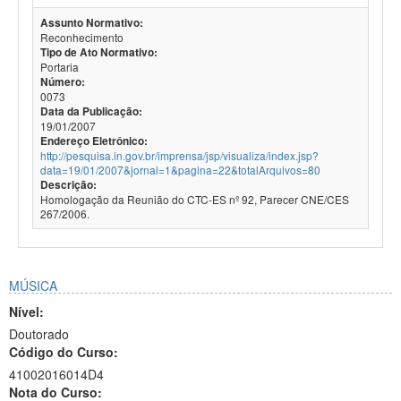
Assunto Normativo:
Reconhecimento
Tipo de Ato Normativo:
Portaria
Número:
0073
Data da Publicação:
19/01/2007
Endereço Eletrônico:
http://pesquisa.in.gov.br/imprensa/jsp/visualiza/index.jsp?
data=19/01/2007&jornal=1&pagina=22&totalArquivos=80
Descrição:
Homologação da Reunião do CTC-ES nº 92, Parecer CNE/CES
267/2006.
MÚSICA
Nível:
Doutorado
Código do Curso:
41002016014D4
Nota do Curso: