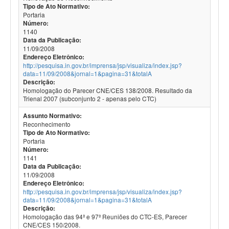
Tipo de Ato Normativo:
Portaria
Número:
1140
Data da Publicação:
11/09/2008
Endereço Eletrônico:
http://pesquisa.in.gov.br/imprensa/jsp/visualiza/index.jsp?
data=11/09/2008&jornal=1&pagina=31&totalA
Descrição:
Homologação do Parecer CNE/CES 138/2008. Resultado da
Trienal 2007 (subconjunto 2 - apenas pelo CTC)
Assunto Normativo:
Reconhecimento
Tipo de Ato Normativo:
Portaria
Número:
1141
Data da Publicação:
11/09/2008
Endereço Eletrônico:
http://pesquisa.in.gov.br/imprensa/jsp/visualiza/index.jsp?
data=11/09/2008&jornal=1&pagina=31&totalA
Descrição:
Homologação das 94ª e 97ª Reuniões do CTC-ES, Parecer
CNE/CES 150/2008.