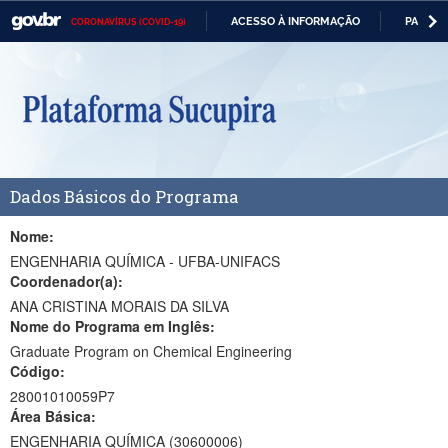
ACESSO À INFORMAÇÃO
PARTICI
CORONAVÍRUS (COVID-19)
Casa Civil
IR
PARA
Ministério da Justiça e Segurança Pública
O
CONTEÚDO
Ministério da Defesa
Ministério das Relações Exteriores
Dados Básicos do Programa
Ministério da Economia
Ministério da Infraestrutura
Nome:
ENGENHARIA QUÍMICA - UFBA-UNIFACS
Ministério da Agricultura, Pecuária e Abastecimento
Coordenador(a):
ANA CRISTINA MORAIS DA SILVA
Ministério da Educação
Nome do Programa em Inglês:
Graduate Program on Chemical Engineering
Ministério da Cidadania
Código:
Ministério da Saúde
28001010059P7
Área Básica:
Ministério de Minas e Energia
ENGENHARIA QUÍMICA (30600006)