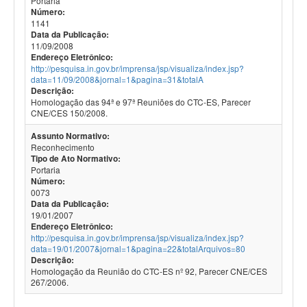
Portaria
Número:
1141
Data da Publicação:
11/09/2008
Endereço Eletrônico:
http://pesquisa.in.gov.br/imprensa/jsp/visualiza/index.jsp?
data=11/09/2008&jornal=1&pagina=31&totalA
Descrição:
Homologação das 94ª e 97ª Reuniões do CTC-ES, Parecer
CNE/CES 150/2008.
Assunto Normativo:
Reconhecimento
Tipo de Ato Normativo:
Portaria
Número:
0073
Data da Publicação:
19/01/2007
Endereço Eletrônico:
http://pesquisa.in.gov.br/imprensa/jsp/visualiza/index.jsp?
data=19/01/2007&jornal=1&pagina=22&totalArquivos=80
Descrição:
Homologação da Reunião do CTC-ES nº 92, Parecer CNE/CES
267/2006.