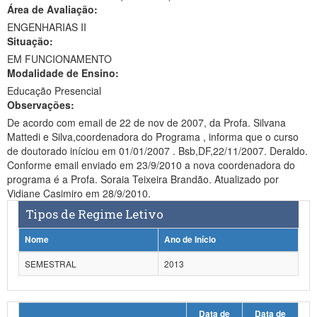
Área de Avaliação:
Ministério da Ciência, Tecnologia, Inovações e Comunicações
ENGENHARIAS II
Situação:
Ministério do Meio Ambiente
EM FUNCIONAMENTO
Modalidade de Ensino:
Ministério do Turismo
Educação Presencial
Ministério do Desenvolvimento Regional
Observações:
De acordo com email de 22 de nov de 2007, da Profa. Silvana
Controladoria-Geral da União
Mattedi e Silva,coordenadora do Programa , informa que o curso
de doutorado iníciou em 01/01/2007 . Bsb,DF,22/11/2007. Deraldo.
Ministério da Mulher, da Família e dos Direitos Humanos
Conforme email enviado em 23/9/2010 a nova coordenadora do
programa é a Profa. Soraia Teixeira Brandão. Atualizado por
Secretaria-Geral
Vidiane Casimiro em 28/9/2010.
Tipos de Regime Letivo
Secretaria de Governo
Nome
Ano de Início
Gabinete de Segurança Institucional
SEMESTRAL
2013
Advocacia-Geral da União
Banco Central do Brasil
Data de
Data de