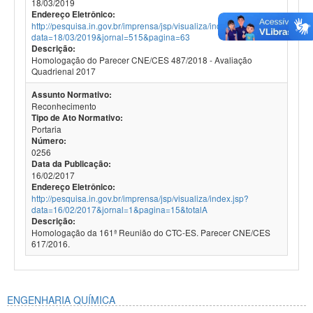
18/03/2019
Endereço Eletrônico:
http://pesquisa.in.gov.br/imprensa/jsp/visualiza/index.jsp?
data=18/03/2019&jornal=515&pagina=63
Descrição:
Homologação do Parecer CNE/CES 487/2018 - Avaliação
Quadrienal 2017
Assunto Normativo:
Reconhecimento
Tipo de Ato Normativo:
Portaria
Número:
0256
Data da Publicação:
16/02/2017
Endereço Eletrônico:
http://pesquisa.in.gov.br/imprensa/jsp/visualiza/index.jsp?
data=16/02/2017&jornal=1&pagina=15&totalA
Descrição:
Homologação da 161ª Reunião do CTC-ES. Parecer CNE/CES
617/2016.
ENGENHARIA QUÍMICA