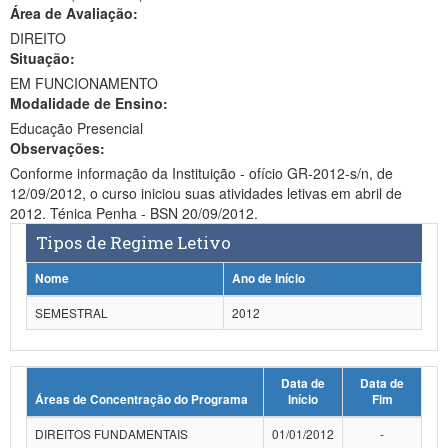
Área de Avaliação:
Ministério da Ciência, Tecnologia, Inovações e Comunicações
DIREITO
Situação:
Ministério do Meio Ambiente
EM FUNCIONAMENTO
Modalidade de Ensino:
Ministério do Turismo
Educação Presencial
Ministério do Desenvolvimento Regional
Observações:
Conforme informação da Instituição - ofício GR-2012-s/n, de
Controladoria-Geral da União
12/09/2012, o curso iniciou suas atividades letivas em abril de
2012. Ténica Penha - BSN 20/09/2012.
Ministério da Mulher, da Família e dos Direitos Humanos
Tipos de Regime Letivo
Secretaria-Geral
Nome
Ano de Início
Secretaria de Governo
SEMESTRAL
2012
Gabinete de Segurança Institucional
Data de
Data de
Advocacia-Geral da União
Áreas de Concentração do Programa
Início
Fim
Banco Central do Brasil
DIREITOS FUNDAMENTAIS
01/01/2012
-