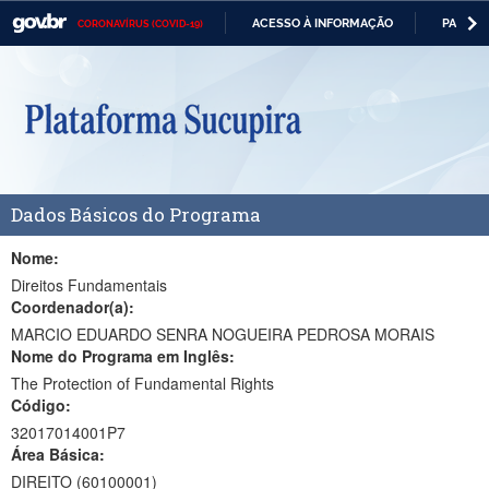
ACESSO À INFORMAÇÃO
PARTICI
CORONAVÍRUS (COVID-19)
Casa Civil
IR
PARA
Ministério da Justiça e Segurança Pública
O
CONTEÚDO
Ministério da Defesa
Ministério das Relações Exteriores
Dados Básicos do Programa
Ministério da Economia
Ministério da Infraestrutura
Nome:
Direitos Fundamentais
Ministério da Agricultura, Pecuária e Abastecimento
Coordenador(a):
MARCIO EDUARDO SENRA NOGUEIRA PEDROSA MORAIS
Ministério da Educação
Nome do Programa em Inglês:
The Protection of Fundamental Rights
Ministério da Cidadania
Código:
Ministério da Saúde
32017014001P7
Área Básica:
Ministério de Minas e Energia
DIREITO (60100001)