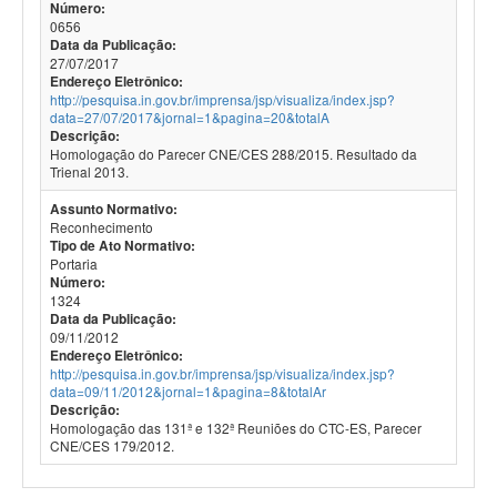
Número:
0656
Data da Publicação:
27/07/2017
Endereço Eletrônico:
http://pesquisa.in.gov.br/imprensa/jsp/visualiza/index.jsp?
data=27/07/2017&jornal=1&pagina=20&totalA
Descrição:
Homologação do Parecer CNE/CES 288/2015. Resultado da
Trienal 2013.
Assunto Normativo:
Reconhecimento
Tipo de Ato Normativo:
Portaria
Número:
1324
Data da Publicação:
09/11/2012
Endereço Eletrônico:
http://pesquisa.in.gov.br/imprensa/jsp/visualiza/index.jsp?
data=09/11/2012&jornal=1&pagina=8&totalAr
Descrição:
Homologação das 131ª e 132ª Reuniões do CTC-ES, Parecer
CNE/CES 179/2012.