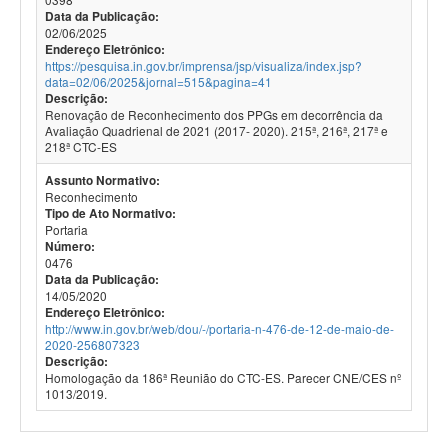
Data da Publicação:
02/06/2025
Endereço Eletrônico:
https://pesquisa.in.gov.br/imprensa/jsp/visualiza/index.jsp?
data=02/06/2025&jornal=515&pagina=41
Descrição:
Renovação de Reconhecimento dos PPGs em decorrência da
Avaliação Quadrienal de 2021 (2017- 2020). 215ª, 216ª, 217ª e
218ª CTC-ES
Assunto Normativo:
Reconhecimento
Tipo de Ato Normativo:
Portaria
Número:
0476
Data da Publicação:
14/05/2020
Endereço Eletrônico:
http://www.in.gov.br/web/dou/-/portaria-n-476-de-12-de-maio-de-
2020-256807323
Descrição:
Homologação da 186ª Reunião do CTC-ES. Parecer CNE/CES nº
1013/2019.