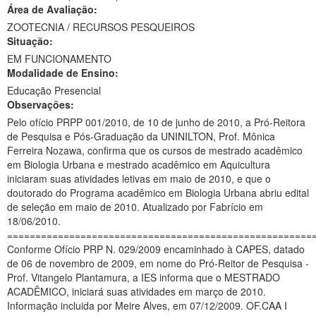
Área de Avaliação:
Ministério da Ciência, Tecnologia, Inovações e Comunicações
ZOOTECNIA / RECURSOS PESQUEIROS
Situação:
Ministério do Meio Ambiente
EM FUNCIONAMENTO
Modalidade de Ensino:
Ministério do Turismo
Educação Presencial
Ministério do Desenvolvimento Regional
Observações:
Pelo ofício PRPP 001/2010, de 10 de junho de 2010, a Pró-Reitora
Controladoria-Geral da União
de Pesquisa e Pós-Graduação da UNINILTON, Prof. Mônica
Ferreira Nozawa, confirma que os cursos de mestrado acadêmico
Ministério da Mulher, da Família e dos Direitos Humanos
em Biologia Urbana e mestrado acadêmico em Aquicultura
iniciaram suas atividades letivas em maio de 2010, e que o
Secretaria-Geral
doutorado do Programa acadêmico em Biologia Urbana abriu edital
de seleção em maio de 2010. Atualizado por Fabrício em
Secretaria de Governo
18/06/2010.
======================================================
Gabinete de Segurança Institucional
Conforme Ofício PRP N. 029/2009 encaminhado à CAPES, datado
de 06 de novembro de 2009, em nome do Pró-Reitor de Pesquisa -
Advocacia-Geral da União
Prof. Vitangelo Plantamura, a IES informa que o MESTRADO
ACADÊMICO, iniciará suas atividades em março de 2010.
Banco Central do Brasil
Informação incluida por Meire Alves, em 07/12/2009. OF.CAA I