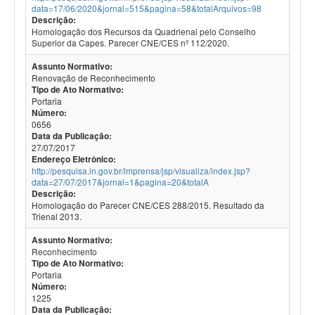
data=17/06/2020&jornal=515&pagina=58&totalArquivos=98
Descrição:
Homologação dos Recursos da Quadrienal pelo Conselho
Superior da Capes. Parecer CNE/CES nº 112/2020.
Assunto Normativo:
Renovação de Reconhecimento
Tipo de Ato Normativo:
Portaria
Número:
0656
Data da Publicação:
27/07/2017
Endereço Eletrônico:
http://pesquisa.in.gov.br/imprensa/jsp/visualiza/index.jsp?
data=27/07/2017&jornal=1&pagina=20&totalA
Descrição:
Homologação do Parecer CNE/CES 288/2015. Resultado da
Trienal 2013.
Assunto Normativo:
Reconhecimento
Tipo de Ato Normativo:
Portaria
Número:
1225
Data da Publicação: