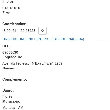
Início:
01/01/2010
Fim:
-
Coordenadas:
-3.09454
-59.98928
UNIVERSIDADE NILTON LINS
(COORDENADORA)
CEP:
69058030
Logradouro:
Avenida Professor Nilton Lins, n° 3259
Número:
-
Complemento:
-
Bairro:
Flores
Município:
Manaus - AM