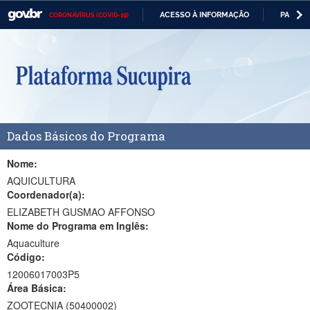
ACESSO À INFORMAÇÃO
PARTICI
CORONAVÍRUS (COVID-19)
Casa Civil
IR
PARA
Ministério da Justiça e Segurança Pública
O
CONTEÚDO
Ministério da Defesa
Ministério das Relações Exteriores
Dados Básicos do Programa
Ministério da Economia
Ministério da Infraestrutura
Nome:
AQUICULTURA
Ministério da Agricultura, Pecuária e Abastecimento
Coordenador(a):
ELIZABETH GUSMAO AFFONSO
Ministério da Educação
Nome do Programa em Inglês:
Aquaculture
Ministério da Cidadania
Código:
Ministério da Saúde
12006017003P5
Área Básica:
Ministério de Minas e Energia
ZOOTECNIA (50400002)