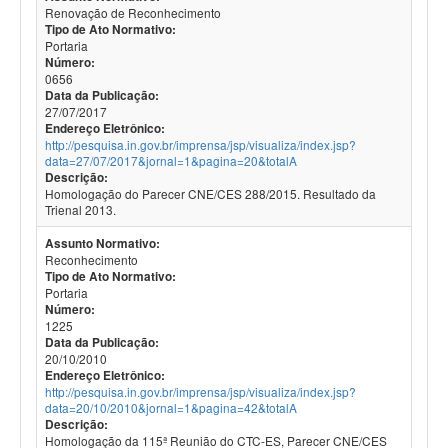
Renovação de Reconhecimento
Tipo de Ato Normativo:
Portaria
Número:
0656
Data da Publicação:
27/07/2017
Endereço Eletrônico:
http://pesquisa.in.gov.br/imprensa/jsp/visualiza/index.jsp?
data=27/07/2017&jornal=1&pagina=20&totalA
Descrição:
Homologação do Parecer CNE/CES 288/2015. Resultado da
Trienal 2013.
Assunto Normativo:
Reconhecimento
Tipo de Ato Normativo:
Portaria
Número:
1225
Data da Publicação:
20/10/2010
Endereço Eletrônico:
http://pesquisa.in.gov.br/imprensa/jsp/visualiza/index.jsp?
data=20/10/2010&jornal=1&pagina=42&totalA
Descrição:
Homologação da 115ª Reunião do CTC-ES, Parecer CNE/CES