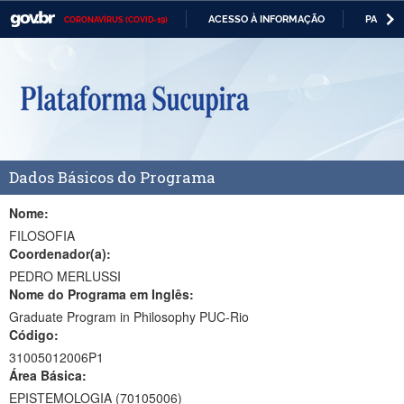
ACESSO À INFORMAÇÃO
PARTICI
CORONAVÍRUS (COVID-19)
Casa Civil
IR
PARA
Ministério da Justiça e Segurança Pública
O
CONTEÚDO
Ministério da Defesa
Ministério das Relações Exteriores
Dados Básicos do Programa
Ministério da Economia
Ministério da Infraestrutura
Nome:
FILOSOFIA
Ministério da Agricultura, Pecuária e Abastecimento
Coordenador(a):
PEDRO MERLUSSI
Ministério da Educação
Nome do Programa em Inglês:
Graduate Program in Philosophy PUC-Rio
Ministério da Cidadania
Código:
Ministério da Saúde
31005012006P1
Área Básica:
Ministério de Minas e Energia
EPISTEMOLOGIA (70105006)