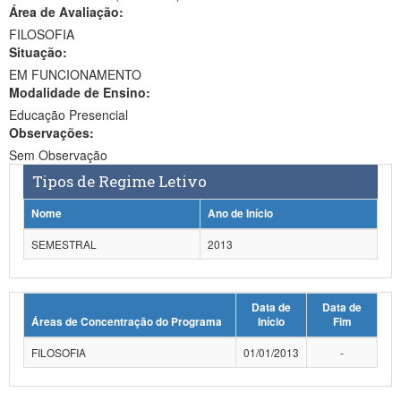
Área de Avaliação:
Ministério da Ciência, Tecnologia, Inovações e Comunicações
FILOSOFIA
Situação:
Ministério do Meio Ambiente
EM FUNCIONAMENTO
Modalidade de Ensino:
Ministério do Turismo
Educação Presencial
Ministério do Desenvolvimento Regional
Observações:
Sem Observação
Controladoria-Geral da União
Tipos de Regime Letivo
Ministério da Mulher, da Família e dos Direitos Humanos
Nome
Ano de Início
Secretaria-Geral
SEMESTRAL
2013
Secretaria de Governo
Data de
Data de
Gabinete de Segurança Institucional
Áreas de Concentração do Programa
Início
Fim
Advocacia-Geral da União
FILOSOFIA
01/01/2013
-
Banco Central do Brasil