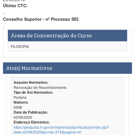
Último CTC:
-
Conselho Superior - nº Processo SEI:
-
Áreas de Concentração do Curso
FILOSOFIA
Ato(s) Normativos
Assunto Normativo:
Renovação de Reconhecimento
Tipo de Ato Normativo:
Portaria
Número:
0398
Data da Publicação:
02/06/2025
Endereço Eletrônico:
https://pesquisa.in.gov.br/imprensa/jsp/visualiza/index.jsp?
data=02/06/2025&jornal=515&pagina=41