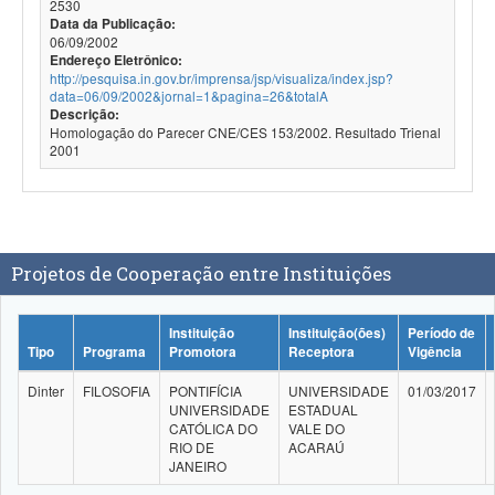
2530
Data da Publicação:
06/09/2002
Endereço Eletrônico:
http://pesquisa.in.gov.br/imprensa/jsp/visualiza/index.jsp?
data=06/09/2002&jornal=1&pagina=26&totalA
Descrição:
Homologação do Parecer CNE/CES 153/2002. Resultado Trienal
2001
Projetos de Cooperação entre Instituições
Instituição
Instituição(ões)
Período de
Tipo
Programa
Promotora
Receptora
Vigência
Dinter
FILOSOFIA
PONTIFÍCIA
UNIVERSIDADE
01/03/2017
UNIVERSIDADE
ESTADUAL
CATÓLICA DO
VALE DO
RIO DE
ACARAÚ
JANEIRO