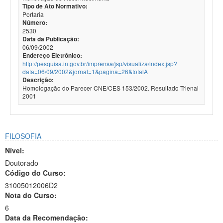
Tipo de Ato Normativo:
Portaria
Número:
2530
Data da Publicação:
06/09/2002
Endereço Eletrônico:
http://pesquisa.in.gov.br/imprensa/jsp/visualiza/index.jsp?
data=06/09/2002&jornal=1&pagina=26&totalA
Descrição:
Homologação do Parecer CNE/CES 153/2002. Resultado Trienal
2001
FILOSOFIA
Nível:
Doutorado
Código do Curso:
31005012006D2
Nota do Curso:
6
Data da Recomendação: