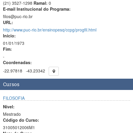
(21) 3527-1298
Ramal:
0
E-mail Institucional do Programa:
filos@puc-rio.br
URL:
http://www.puc-rio.br/ensinopesq/ccpg/progfil.html
Início:
01/01/1973
Fim:
-
Coordenadas:
-22.97818
-43.23342
Cursos
FILOSOFIA
Nível:
Mestrado
Código do Curso:
31005012006M1