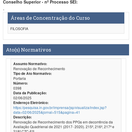
Conselho Superior - nº Processo SEI:
-
Áreas de Concentração do Curso
FILOSOFIA
Ato(s) Normativos
Assunto Normativo:
Renovação de Reconhecimento
Tipo de Ato Normativo:
Portaria
Número:
0398
Data da Publicação:
02/06/2025
Endereço Eletrônico:
https://pesquisa.in.gov.br/imprensa/jsp/visualiza/index.jsp?
data=02/06/2025&jornal=515&pagina=41
Descrição:
Renovação de Reconhecimento dos PPGs em decorrência da
Avaliação Quadrienal de 2021 (2017- 2020). 215ª, 216ª, 217ª e
218ª CTC-ES