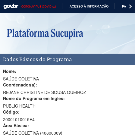
ACESSO À INFORMAÇÃO
PARTICI
CORONAVÍRUS (COVID-19)
Casa Civil
IR
PARA
Ministério da Justiça e Segurança Pública
O
CONTEÚDO
Ministério da Defesa
Ministério das Relações Exteriores
Dados Básicos do Programa
Ministério da Economia
Ministério da Infraestrutura
Nome:
SAÚDE COLETIVA
Ministério da Agricultura, Pecuária e Abastecimento
Coordenador(a):
REJANE CHRISTINE DE SOUSA QUEIROZ
Ministério da Educação
Nome do Programa em Inglês:
PUBLIC HEALTH
Ministério da Cidadania
Código:
Ministério da Saúde
20001010015P4
Área Básica:
Ministério de Minas e Energia
SAÚDE COLETIVA (40600009)