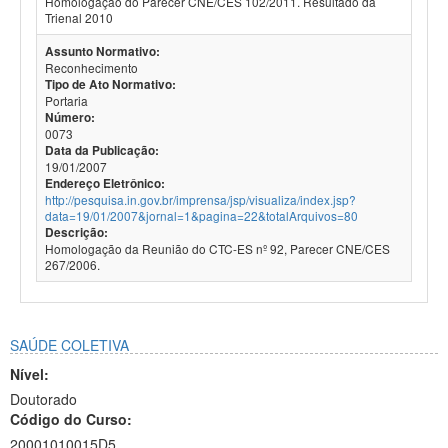
Homologação do Parecer CNE/CES 102/2011. Resultado da
Trienal 2010
Assunto Normativo:
Reconhecimento
Tipo de Ato Normativo:
Portaria
Número:
0073
Data da Publicação:
19/01/2007
Endereço Eletrônico:
http://pesquisa.in.gov.br/imprensa/jsp/visualiza/index.jsp?
data=19/01/2007&jornal=1&pagina=22&totalArquivos=80
Descrição:
Homologação da Reunião do CTC-ES nº 92, Parecer CNE/CES
267/2006.
SAÚDE COLETIVA
Nível:
Doutorado
Código do Curso:
20001010015D5