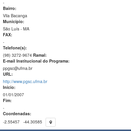
-
Bairro:
Vila Bacanga
Município:
São Luís - MA
FAX:
-
Telefone(s):
(98) 3272-9674
Ramal:
E-mail Institucional do Programa:
ppgsc@ufma.br
URL:
http://www.pgsc.ufma.br
Início:
01/01/2007
Fim:
-
Coordenadas:
-2.55457
-44.30585