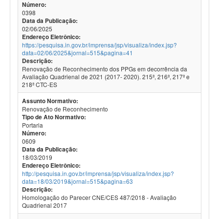
Número:
0398
Data da Publicação:
02/06/2025
Endereço Eletrônico:
https://pesquisa.in.gov.br/imprensa/jsp/visualiza/index.jsp?
data=02/06/2025&jornal=515&pagina=41
Descrição:
Renovação de Reconhecimento dos PPGs em decorrência da
Avaliação Quadrienal de 2021 (2017- 2020). 215ª, 216ª, 217ª e
218ª CTC-ES
Assunto Normativo:
Renovação de Reconhecimento
Tipo de Ato Normativo:
Portaria
Número:
0609
Data da Publicação:
18/03/2019
Endereço Eletrônico:
http://pesquisa.in.gov.br/imprensa/jsp/visualiza/index.jsp?
data=18/03/2019&jornal=515&pagina=63
Descrição:
Homologação do Parecer CNE/CES 487/2018 - Avaliação
Quadrienal 2017