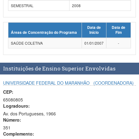
SEMESTRAL
2008
Planalto
Data de
Data de
Áreas de Concentração do Programa
Início
Fim
SAÚDE COLETIVA
01/01/2007
-
Instituições de Ensino Superior Envolvidas
UNIVERSIDADE FEDERAL DO MARANHÃO
(COORDENADORA)
CEP:
65080805
Logradouro:
Av. dos Portugueses, 1966
Número:
351
Complemento: