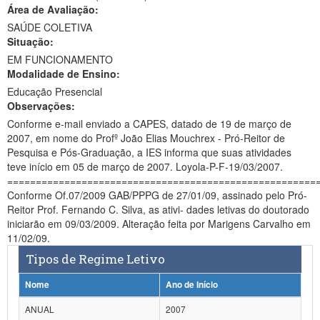
Área de Avaliação:
Ministério da Ciência, Tecnologia, Inovações e Comunicações
SAÚDE COLETIVA
Situação:
Ministério do Meio Ambiente
EM FUNCIONAMENTO
Modalidade de Ensino:
Ministério do Turismo
Educação Presencial
Ministério do Desenvolvimento Regional
Observações:
Conforme e-mail enviado a CAPES, datado de 19 de março de
Controladoria-Geral da União
2007, em nome do Profº João Elias Mouchrex - Pró-Reitor de
Pesquisa e Pós-Graduação, a IES informa que suas atividades
Ministério da Mulher, da Família e dos Direitos Humanos
teve início em 05 de março de 2007. Loyola-P-F-19/03/2007.
======================================================
Secretaria-Geral
Conforme Of.07/2009 GAB/PPPG de 27/01/09, assinado pelo Pró-
Reitor Prof. Fernando C. Silva, as ativi- dades letivas do doutorado
Secretaria de Governo
iniciarão em 09/03/2009. Alteração feita por Marigens Carvalho em
11/02/09.
Gabinete de Segurança Institucional
Tipos de Regime Letivo
Advocacia-Geral da União
Nome
Ano de Início
Banco Central do Brasil
ANUAL
2007