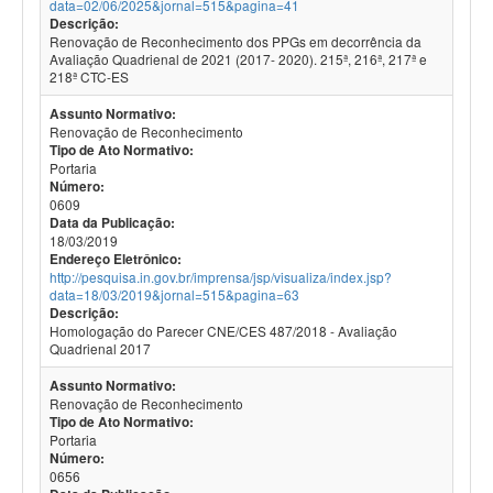
data=02/06/2025&jornal=515&pagina=41
Descrição:
Renovação de Reconhecimento dos PPGs em decorrência da
Avaliação Quadrienal de 2021 (2017- 2020). 215ª, 216ª, 217ª e
218ª CTC-ES
Assunto Normativo:
Renovação de Reconhecimento
Tipo de Ato Normativo:
Portaria
Número:
0609
Data da Publicação:
18/03/2019
Endereço Eletrônico:
http://pesquisa.in.gov.br/imprensa/jsp/visualiza/index.jsp?
data=18/03/2019&jornal=515&pagina=63
Descrição:
Homologação do Parecer CNE/CES 487/2018 - Avaliação
Quadrienal 2017
Assunto Normativo:
Renovação de Reconhecimento
Tipo de Ato Normativo:
Portaria
Número:
0656