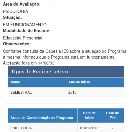
Área de Avaliação:
Ministério da Ciência, Tecnologia, Inovações e Comunicações
PSICOLOGIA
Situação:
Ministério do Meio Ambiente
EM FUNCIONAMENTO
Modalidade de Ensino:
Ministério do Turismo
Educação Presencial
Ministério do Desenvolvimento Regional
Observações:
Conforme consulta da Capes a IES sobre a situação do Programa,
Controladoria-Geral da União
a mesma informou que o Programa está em funcionamento.
Alteração feita em 14/08/03.
Ministério da Mulher, da Família e dos Direitos Humanos
Tipos de Regime Letivo
Secretaria-Geral
Nome
Ano de Início
Secretaria de Governo
SEMESTRAL
2010
Gabinete de Segurança Institucional
Data de
Data de
Advocacia-Geral da União
Áreas de Concentração do Programa
Início
Fim
Banco Central do Brasil
PSICOLOGIA
01/01/2015
-