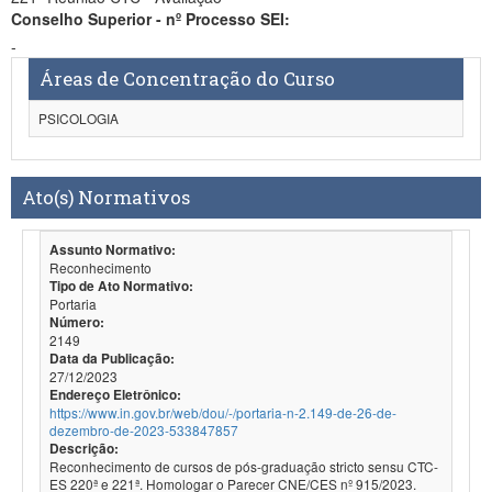
Conselho Superior - nº Processo SEI:
-
Áreas de Concentração do Curso
PSICOLOGIA
Ato(s) Normativos
Assunto Normativo:
Reconhecimento
Tipo de Ato Normativo:
Portaria
Número:
2149
Data da Publicação:
27/12/2023
Endereço Eletrônico:
https://www.in.gov.br/web/dou/-/portaria-n-2.149-de-26-de-
dezembro-de-2023-533847857
Descrição:
Reconhecimento de cursos de pós-graduação stricto sensu CTC-
ES 220ª e 221ª. Homologar o Parecer CNE/CES nº 915/2023.