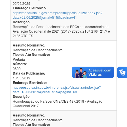
02/06/2025
Endereço Eletrônico:
https://pesquisa.in.gov.br/imprensa/jsp/visualiza/index.jsp?
data=02/06/2025&jornal=515&pagina=41
Descrição:
Renovação de Reconhecimento dos PPGs em decorrência da
Avaliação Quadrienal de 2021 (2017- 2020). 215ª, 216ª, 217ª e
218ª CTC-ES
Assunto Normativo:
Renovação de Reconhecimento
Tipo de Ato Normativo:
Portaria
Número:
0609
Data da Publicação:
18/03/2019
Endereço Eletrônico:
http://pesquisa.in.gov.br/imprensa/jsp/visualiza/index.jsp?
data=18/03/2019&jornal=515&pagina=63
Descrição:
Homologação do Parecer CNE/CES 487/2018 - Avaliação
Quadrienal 2017
Assunto Normativo:
Renovação de Reconhecimento
Tipo de Ato Normativo: