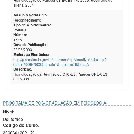
Homologação do Parecer CNE/CES 179/2005. Resultado da
Trienal 2004
Assunto Normativo:
Reconhecimento
Tipo de Ato Normativo:
Portaria
Número:
1585
Data da Publicação:
23/06/2003
Endereço Eletrônico:
http://pesquisa.in.gov.br/imprensa/jsp/visualiza/index.jsp?
data=23/06/2003&jornal=1&pagina=19&totalA
Descrição:
Homologação da Reunião do CTC-ES, Parecer CNE/CES
083/2003.
PROGRAMA DE PÓS-GRADUAÇÃO EM PSICOLOGIA
Nível:
Doutorado
Código do Curso:
32006012021D0