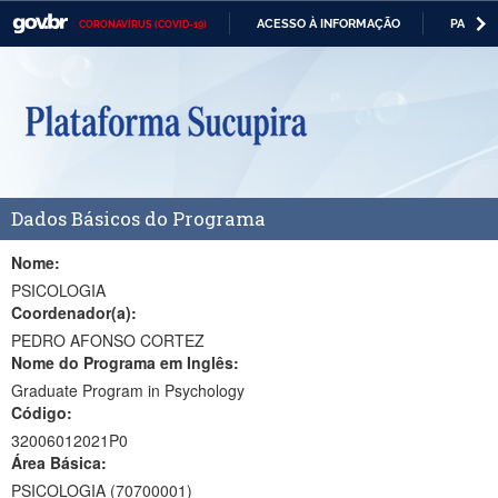
ACESSO À INFORMAÇÃO
PARTICI
CORONAVÍRUS (COVID-19)
Casa Civil
IR
PARA
Ministério da Justiça e Segurança Pública
O
CONTEÚDO
Ministério da Defesa
Ministério das Relações Exteriores
Dados Básicos do Programa
Ministério da Economia
Ministério da Infraestrutura
Nome:
PSICOLOGIA
Ministério da Agricultura, Pecuária e Abastecimento
Coordenador(a):
PEDRO AFONSO CORTEZ
Ministério da Educação
Nome do Programa em Inglês:
Graduate Program in Psychology
Ministério da Cidadania
Código:
Ministério da Saúde
32006012021P0
Área Básica:
Ministério de Minas e Energia
PSICOLOGIA (70700001)