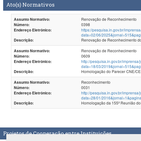
Ato(s) Normativos
Renovação de Reconhecimento
Assunto Normativo:
0398
Número:
https://pesquisa.in.gov.br/imprensa
Endereço Eletrônico:
data=02/06/2025&jornal=515&pag
Renovação de Reconhecimento dos
Descrição:
Renovação de Reconhecimento
Assunto Normativo:
0609
Número:
http://pesquisa.in.gov.br/imprensa/
Endereço Eletrônico:
data=18/03/2019&jornal=515&pag
Homologação do Parecer CNE/CES
Descrição:
Reconhecimento
Assunto Normativo:
0031
Número:
http://pesquisa.in.gov.br/imprensa/
Endereço Eletrônico:
data=28/01/2016&jornal=1&pagin
Homologação da 155ª Reunião do
Descrição:
Projetos de Cooperação entre Instituições