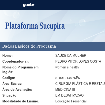
Casa Civil
Ministério da Justiça e
Segurança Pública
Ministério da Agricultura,
Ministério da Educação
Pecuária e Abastecimento
Ministério do Meio Ambiente
Ministério do Turismo
Dados Básicos do Programa
Secretaria de Governo
Gabinete de Segurança
Institucional
Nome:
SAÚDE DA MULHER
Coordenador(a):
PEDRO VITOR LOPES COSTA
Nome do Programa em
women s health
Inglês:
Código:
21001014076P6
Área Básica:
CIRURGIA PLÁSTICA E RESTAU
Área de Avaliação:
MEDICINA III
Situação:
EM DESATIVACAO
Modalidade de Ensino:
Educação Presencial