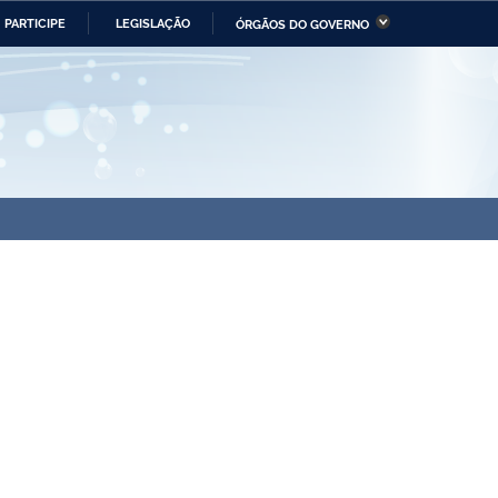
PARTICIPE
LEGISLAÇÃO
ÓRGÃOS DO GOVERNO
stério da Economia
Ministério da Infraestrutura
stério de Minas e Energia
Ministério da Ciência,
Tecnologia, Inovações e
Comunicações
tério da Mulher, da Família
Secretaria-Geral
s Direitos Humanos
lto