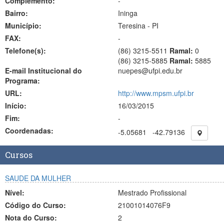
Complemento:
-
Bairro:
Ininga
Município:
Teresina - PI
FAX:
-
Telefone(s):
(86) 3215-5511
Ramal:
0
(86) 3215-5885
Ramal:
5885
E-mail Institucional do
nuepes@ufpi.edu.br
Programa:
URL:
http://www.mpsm.ufpi.br
Início:
16/03/2015
Fim:
-
Coordenadas:
-5.05681
-42.79136
Cursos
SAUDE DA MULHER
Nível:
Mestrado Profissional
Código do Curso:
21001014076F9
Nota do Curso:
2