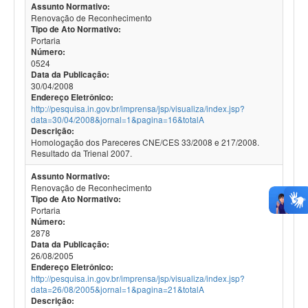
Assunto Normativo:
Renovação de Reconhecimento
Tipo de Ato Normativo:
Portaria
Número:
0524
Data da Publicação:
30/04/2008
Endereço Eletrônico:
http://pesquisa.in.gov.br/imprensa/jsp/visualiza/index.jsp?
data=30/04/2008&jornal=1&pagina=16&totalA
Descrição:
Homologação dos Pareceres CNE/CES 33/2008 e 217/2008.
Resultado da Trienal 2007.
Assunto Normativo:
Renovação de Reconhecimento
Tipo de Ato Normativo:
Portaria
Número:
2878
Data da Publicação:
26/08/2005
Endereço Eletrônico:
http://pesquisa.in.gov.br/imprensa/jsp/visualiza/index.jsp?
data=26/08/2005&jornal=1&pagina=21&totalA
Descrição: