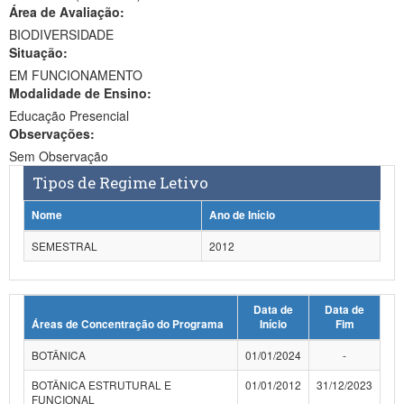
Área de Avaliação:
Ministério da Ciência, Tecnologia, Inovações e Comunicações
BIODIVERSIDADE
Situação:
Ministério do Meio Ambiente
EM FUNCIONAMENTO
Modalidade de Ensino:
Ministério do Turismo
Educação Presencial
Ministério do Desenvolvimento Regional
Observações:
Sem Observação
Controladoria-Geral da União
Tipos de Regime Letivo
Ministério da Mulher, da Família e dos Direitos Humanos
Nome
Ano de Início
Secretaria-Geral
SEMESTRAL
2012
Secretaria de Governo
Data de
Data de
Gabinete de Segurança Institucional
Áreas de Concentração do Programa
Início
Fim
Advocacia-Geral da União
BOTÂNICA
01/01/2024
-
Banco Central do Brasil
BOTÂNICA ESTRUTURAL E
01/01/2012
31/12/2023
FUNCIONAL