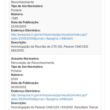
Reconhecimento
Tipo de Ato Normativo:
Portaria
Número:
1585
Data da Publicação:
23/06/2003
Endereço Eletrônico:
http://pesquisa.in.gov.br/imprensa/jsp/visualiza/index.jsp?
data=23/06/2003&jornal=1&pagina=19&totalA
Descrição:
Homologação da Reunião do CTC-ES, Parecer CNE/CES
083/2003.
Assunto Normativo:
Renovação de Reconhecimento
Tipo de Ato Normativo:
Portaria
Número:
2530
Data da Publicação:
06/09/2002
Endereço Eletrônico:
http://pesquisa.in.gov.br/imprensa/jsp/visualiza/index.jsp?
data=06/09/2002&jornal=1&pagina=26&totalA
Descrição:
Homologação do Parecer CNE/CES 153/2002. Resultado Trienal