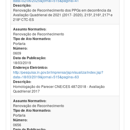
data=02/06/2025&jornal=515&pagina=41
Descrição:
Renovação de Reconhecimento dos PPGs em decorrência da
Avaliação Quadrienal de 2021 (2017- 2020). 215ª, 216ª, 217ª e
218ª CTC-ES
Assunto Normativo:
Renovação de Reconhecimento
Tipo de Ato Normativo:
Portaria
Número:
0609
Data da Publicação:
18/03/2019
Endereço Eletrônico:
http://pesquisa.in.gov.br/imprensa/jsp/visualiza/index.jsp?
data=18/03/2019&jornal=515&pagina=63
Descrição:
Homologação do Parecer CNE/CES 487/2018 - Avaliação
Quadrienal 2017
Assunto Normativo:
Renovação de Reconhecimento
Tipo de Ato Normativo:
Portaria
Número:
0656
Data da Publicação: