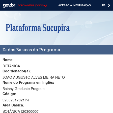
ACESSO À INFORMAÇÃO
PARTICI
CORONAVÍRUS (COVID-19)
Casa Civil
IR
PARA
Ministério da Justiça e Segurança Pública
O
CONTEÚDO
Ministério da Defesa
Ministério das Relações Exteriores
Dados Básicos do Programa
Ministério da Economia
Ministério da Infraestrutura
Nome:
BOTÂNICA
Ministério da Agricultura, Pecuária e Abastecimento
Coordenador(a):
JOAO AUGUSTO ALVES MEIRA NETO
Ministério da Educação
Nome do Programa em Inglês:
Botany Graduate Program
Ministério da Cidadania
Código:
Ministério da Saúde
32002017021P4
Área Básica:
Ministério de Minas e Energia
BOTÂNICA (20300000)