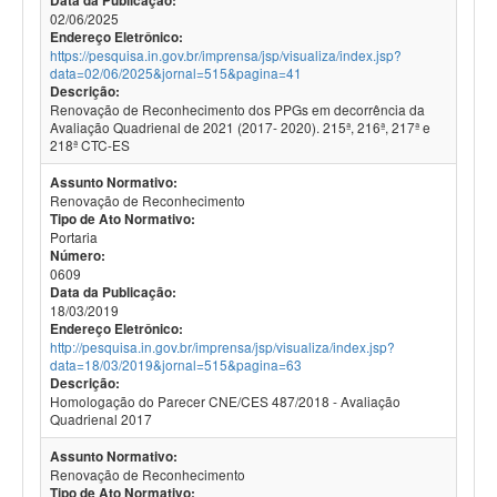
Data da Publicação:
02/06/2025
Endereço Eletrônico:
https://pesquisa.in.gov.br/imprensa/jsp/visualiza/index.jsp?
data=02/06/2025&jornal=515&pagina=41
Descrição:
Renovação de Reconhecimento dos PPGs em decorrência da
Avaliação Quadrienal de 2021 (2017- 2020). 215ª, 216ª, 217ª e
218ª CTC-ES
Assunto Normativo:
Renovação de Reconhecimento
Tipo de Ato Normativo:
Portaria
Número:
0609
Data da Publicação:
18/03/2019
Endereço Eletrônico:
http://pesquisa.in.gov.br/imprensa/jsp/visualiza/index.jsp?
data=18/03/2019&jornal=515&pagina=63
Descrição:
Homologação do Parecer CNE/CES 487/2018 - Avaliação
Quadrienal 2017
Assunto Normativo:
Renovação de Reconhecimento
Tipo de Ato Normativo: