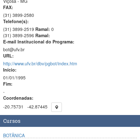
Viçosa - MG
FAX:
(31)
3899-2580
Telefone(s):
(31) 3899-2519
Ramal:
0
(31) 3899-2596
Ramal:
E-mail Institucional do Programa:
bot@ufv.br
URL:
http://www.ufv.br/dbv/pgbot/index.htm
Início:
01/01/1995
Fim:
-
Coordenadas:
-20.75731
-42.87445
Cursos
BOTÂNICA