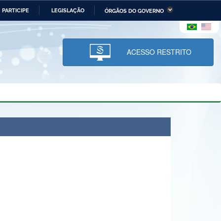
PARTICIPE
LEGISLAÇÃO
ÓRGÃOS DO GOVERNO
stério da Economia
Ministério da Infraestrutura
stério de Minas e Energia
Ministério da Ciência,
Tecnologia, Inovações e
ACESSO RESTRITO
Comunicações
tério da Mulher, da Família
Secretaria-Geral
s Direitos Humanos
lto