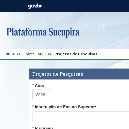
Casa Civil
Ministério da Justiça e
Segurança Pública
Ministério da Agricultura,
Ministério da Educação
Pecuária e Abastecimento
Ministério do Meio Ambiente
Ministério do Turismo
INÍCIO
Coleta CAPES
Projetos de Pesquisas
Secretaria de Governo
Gabinete de Segurança
Institucional
Projetos de Pesquisas
Ano:
Instituição de Ensino Superior:
Programa: