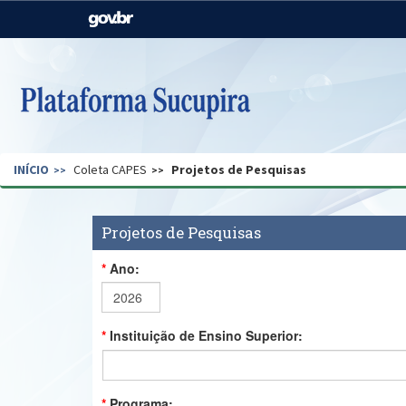
Casa Civil
Ministério da Justiça e
Segurança Pública
Ministério da Agricultura,
Ministério da Educação
Pecuária e Abastecimento
Ministério do Meio Ambiente
Ministério do Turismo
INÍCIO
Coleta CAPES
Projetos de Pesquisas
Secretaria de Governo
Gabinete de Segurança
Institucional
Projetos de Pesquisas
Ano:
Instituição de Ensino Superior:
Programa: