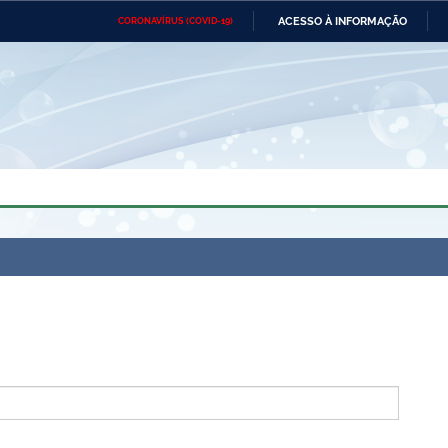
ACESSO À INFORMAÇÃO
CORONAVÍRUS (COVID-19)
Ministério da Defesa
Ministério das Relações
Mini
Exteriores
IR
PARA
O
CONTEÚDO
Ministério da Cidadania
Ministério da Saúde
Mini
Ministério do Desenvolvimento
Controladoria-Geral da União
Minis
Regional
e do
Advocacia-Geral da União
Banco Central do Brasil
Plana