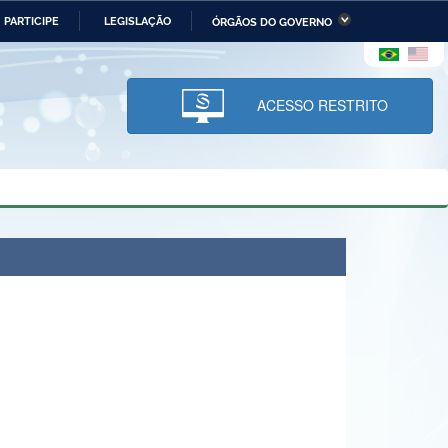
PARTICIPE
LEGISLAÇÃO
ÓRGÃOS DO GOVERNO
stério da Economia
Ministério da Infraestrutura
stério de Minas e Energia
Ministério da Ciência,
Tecnologia, Inovações e
ACESSO RESTRITO
Comunicações
tério da Mulher, da Família
Secretaria-Geral
s Direitos Humanos
lto