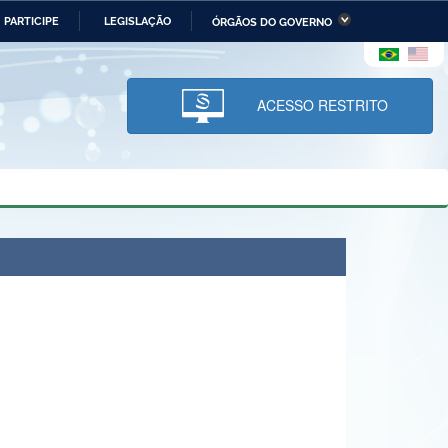
PARTICIPE
LEGISLAÇÃO
ÓRGÃOS DO GOVERNO
stério da Economia
Ministério da Infraestrutura
stério de Minas e Energia
Ministério da Ciência,
Tecnologia, Inovações e
ACESSO RESTRITO
Comunicações
tério da Mulher, da Família
Secretaria-Geral
s Direitos Humanos
lto