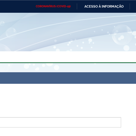
ACESSO À INFORMAÇÃO
CORONAVÍRUS (COVID-19)
Ministério da Defesa
Ministério das Relações
Mini
Exteriores
IR
PARA
O
CONTEÚDO
Ministério da Cidadania
Ministério da Saúde
Mini
Ministério do Desenvolvimento
Controladoria-Geral da União
Minis
Regional
e do
Advocacia-Geral da União
Banco Central do Brasil
Plana