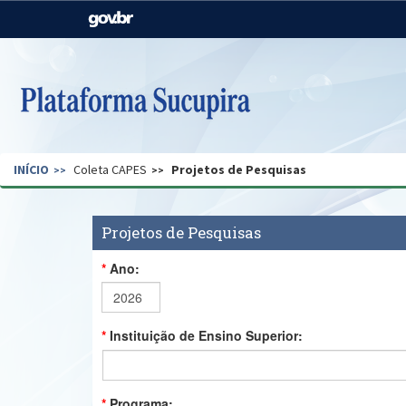
Casa Civil
Ministério da Justiça e
Segurança Pública
Ministério da Agricultura,
Ministério da Educação
Pecuária e Abastecimento
Ministério do Meio Ambiente
Ministério do Turismo
INÍCIO
Coleta CAPES
Projetos de Pesquisas
Secretaria de Governo
Gabinete de Segurança
Institucional
Projetos de Pesquisas
Ano:
Instituição de Ensino Superior:
Programa: