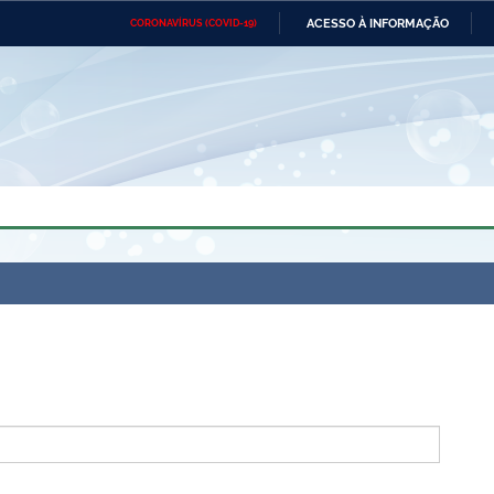
ACESSO À INFORMAÇÃO
CORONAVÍRUS (COVID-19)
Ministério da Defesa
Ministério das Relações
Mini
Exteriores
IR
PARA
O
CONTEÚDO
Ministério da Cidadania
Ministério da Saúde
Mini
Ministério do Desenvolvimento
Controladoria-Geral da União
Minis
Regional
e do
Advocacia-Geral da União
Banco Central do Brasil
Plana