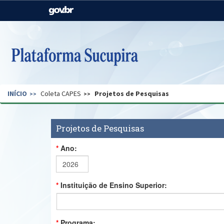
Casa Civil
Ministério da Justiça e
Segurança Pública
Ministério da Agricultura,
Ministério da Educação
Pecuária e Abastecimento
Ministério do Meio Ambiente
Ministério do Turismo
INÍCIO
Coleta CAPES
Projetos de Pesquisas
Secretaria de Governo
Gabinete de Segurança
Institucional
Projetos de Pesquisas
Ano:
Instituição de Ensino Superior:
Programa: