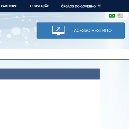
PARTICIPE
LEGISLAÇÃO
ÓRGÃOS DO GOVERNO
stério da Economia
Ministério da Infraestrutura
stério de Minas e Energia
Ministério da Ciência,
Tecnologia, Inovações e
ACESSO RESTRITO
Comunicações
tério da Mulher, da Família
Secretaria-Geral
s Direitos Humanos
lto