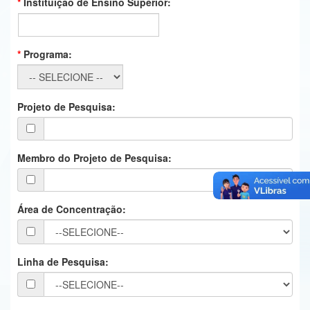
Instituição de Ensino Superior:
Ministério da Ciência, Tecnologia, Inovações e Comunicações
Ministério do Meio Ambiente
Programa:
Ministério do Turismo
Ministério do Desenvolvimento Regional
Projeto de Pesquisa:
Controladoria-Geral da União
Ministério da Mulher, da Família e dos Direitos Humanos
Membro do Projeto de Pesquisa:
Secretaria-Geral
Área de Concentração:
Secretaria de Governo
Gabinete de Segurança Institucional
Linha de Pesquisa:
Advocacia-Geral da União
Banco Central do Brasil