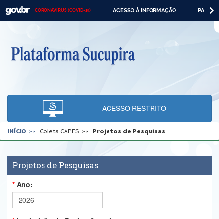
ACESSO À INFORMAÇÃO
PARTICI
CORONAVÍRUS (COVID-19)
Casa Civil
IR
PARA
O
Ministério da Justiça e Segurança Pública
CONTEÚDO
Ministério da Defesa
Ministério das Relações Exteriores
Ministério da Economia
ACESSO RESTRITO
Ministério da Infraestrutura
INÍCIO
Coleta CAPES
Projetos de Pesquisas
Ministério da Agricultura, Pecuária e Abastecimento
Ministério da Educação
Projetos de Pesquisas
Ministério da Cidadania
Ano:
Ministério da Saúde
Ministério de Minas e Energia