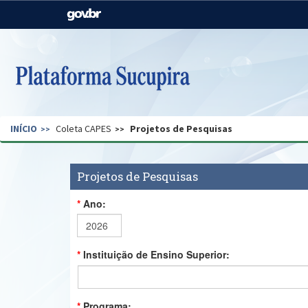
Casa Civil
Ministério da Justiça e
Segurança Pública
Ministério da Agricultura,
Ministério da Educação
Pecuária e Abastecimento
Ministério do Meio Ambiente
Ministério do Turismo
INÍCIO
Coleta CAPES
Projetos de Pesquisas
Secretaria de Governo
Gabinete de Segurança
Institucional
Projetos de Pesquisas
Ano:
Instituição de Ensino Superior:
Programa: