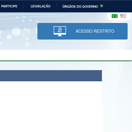
PARTICIPE
LEGISLAÇÃO
ÓRGÃOS DO GOVERNO
stério da Economia
Ministério da Infraestrutura
stério de Minas e Energia
Ministério da Ciência,
Tecnologia, Inovações e
ACESSO RESTRITO
Comunicações
tério da Mulher, da Família
Secretaria-Geral
s Direitos Humanos
lto