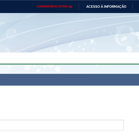
ACESSO À INFORMAÇÃO
CORONAVÍRUS (COVID-19)
Ministério da Defesa
Ministério das Relações
Mini
Exteriores
IR
PARA
O
CONTEÚDO
Ministério da Cidadania
Ministério da Saúde
Mini
Ministério do Desenvolvimento
Controladoria-Geral da União
Minis
Regional
e do
Advocacia-Geral da União
Banco Central do Brasil
Plana