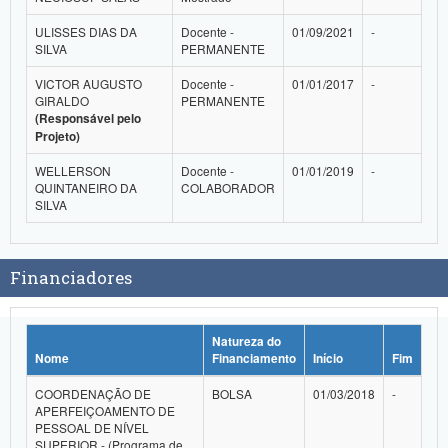
ULISSES DIAS DA
Docente -
01/09/2021
-
SILVA
PERMANENTE
VICTOR AUGUSTO
Docente -
01/01/2017
-
GIRALDO
PERMANENTE
(Responsável pelo
Projeto)
WELLERSON
Docente -
01/01/2019
-
QUINTANEIRO DA
COLABORADOR
SILVA
Financiadores
Natureza do
Nome
Financiamento
Início
Fim
COORDENAÇÃO DE
BOLSA
01/03/2018
-
APERFEIÇOAMENTO DE
PESSOAL DE NÍVEL
SUPERIOR - (Programa de