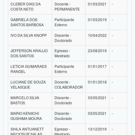
CLEBER DIAS DA
Docente -
01/03/2021
-
COSTA NETO
PERMANENTE
GABRIELA DOS
Participante
01/03/2019
-
SANTOS BARBOSA
Externo
IVO DA SILVA KNOPP
Discente -
10/04/2022
-
Doutorado
JEFFERSON ARAUJO
Egresso -
23/08/2019
-
DOS SANTOS
Mestrado
LETICIA GUIMARAES
Participante
01/01/2017
-
RANGEL
Externo
LUCIANE DE SOUZA
Docente -
01/01/2018
-
VELASQUE
COLABORADOR
MARCELO SILVA
Discente -
03/05/2021
-
BASTOS
Doutorado
MARIO KENIICHI
Discente -
03/05/2021
-
GUSHIMA MOURA
Doutorado
SHILA ANTUANETT
Egresso -
13/12/2019
-
NECIOSUP SALAS
Mestrado