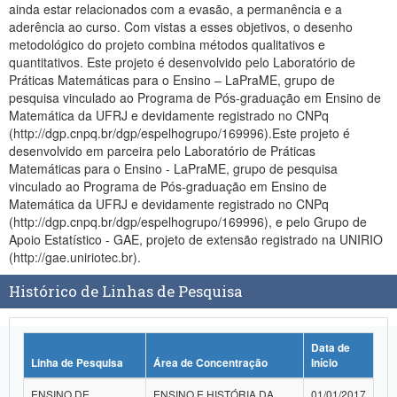
ainda estar relacionados com a evasão, a permanência e a
Planalto
aderência ao curso. Com vistas a esses objetivos, o desenho
metodológico do projeto combina métodos qualitativos e
quantitativos. Este projeto é desenvolvido pelo Laboratório de
Práticas Matemáticas para o Ensino – LaPraME, grupo de
pesquisa vinculado ao Programa de Pós-graduação em Ensino de
Matemática da UFRJ e devidamente registrado no CNPq
(http://dgp.cnpq.br/dgp/espelhogrupo/169996).Este projeto é
desenvolvido em parceira pelo Laboratório de Práticas
Matemáticas para o Ensino - LaPraME, grupo de pesquisa
vinculado ao Programa de Pós-graduação em Ensino de
Matemática da UFRJ e devidamente registrado no CNPq
(http://dgp.cnpq.br/dgp/espelhogrupo/169996), e pelo Grupo de
Apoio Estatístico - GAE, projeto de extensão registrado na UNIRIO
(http://gae.uniriotec.br).
Histórico de Linhas de Pesquisa
Data de
Linha de Pesquisa
Área de Concentração
Início
ENSINO DE
ENSINO E HISTÓRIA DA
01/01/2017