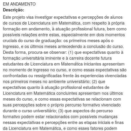
EM ANDAMENTO
Ministério da Ciência, Tecnologia, Inovações e Comunicações
Descrição:
Este projeto visa investigar expectativas e percepções de alunos
Ministério do Meio Ambiente
de cursos de Licenciatura em Matemática, com respeito à própria
formação em andamento, à atuação profissional futura, bem como
Ministério do Turismo
possíveis relações entre estas, especialmente em dois momentos
cruciais do curso de graduação: os primeiros meses após o
Ministério do Desenvolvimento Regional
ingresso, e os últimos meses antecedendo a conclusão do curso.
Desta forma, procura-se observar: (1) que expectativas quanto à
Controladoria-Geral da União
formação universitária iminente e à carreira docente futura
estudantes de Licenciatura em Matemática iniciantes apresentam
Ministério da Mulher, da Família e dos Direitos Humanos
no momento de ingresso no curso, e como essas expectativas são
confrontadas ou ressignificadas frente às experiencias vivenciadas
Secretaria-Geral
nos primeiros meses no ambiente universitário; (2) que
expectativas quanto à atuação profissional estudantes de
Secretaria de Governo
Licenciatura em Matemática concluintes apresentam nos últimos
meses do curso, e como essas expectativas se relacionam com
Gabinete de Segurança Institucional
suas percepções sobre o próprio percurso formativo vivenciado
durante o curso universitário; (3) que aspectos do percurso
Advocacia-Geral da União
formativo podem estar relacionados com possíveis mudanças
nessas expectativas e percepções entre as etapas iniciais e finas
Banco Central do Brasil
da Licenciatura em Matemática, e como esses fatores podem