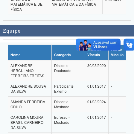
MATEMÁTICA E DE
MATEMÁTICA E DA FÍSICA
FÍSICA
Equipe
Início do
Fim do
Nome
Categoria
Vínculo
Vínculo
ALEXANDRE
Discente -
30/03/2020
-
HERCULANO
Doutorado
FERREIRA FREITAS
ALEXANDRE SOUSA
Participante
01/01/2017
-
DA SILVA
Externo
AMANDA FERREIRA
Discente -
01/03/2024
-
GRILO
Mestrado
CAROLINA MOURA
Egresso -
01/01/2017
-
BRASIL CARNEIRO
Mestrado
DA SILVA