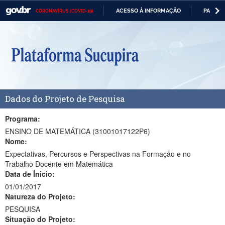
ACESSO À INFORMAÇÃO
PARTICI
CORONAVÍRUS (COVID-19)
Casa Civil
IR
PARA
Ministério da Justiça e Segurança Pública
O
CONTEÚDO
Ministério da Defesa
Ministério das Relações Exteriores
Dados do Projeto de Pesquisa
Ministério da Economia
Ministério da Infraestrutura
Programa:
ENSINO DE MATEMÁTICA (31001017122P6)
Ministério da Agricultura, Pecuária e Abastecimento
Nome:
Expectativas, Percursos e Perspectivas na Formação e no
Ministério da Educação
Trabalho Docente em Matemática
Data de Ínicio:
Ministério da Cidadania
01/01/2017
Natureza do Projeto:
Ministério da Saúde
PESQUISA
Ministério de Minas e Energia
Situação do Projeto: