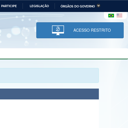
PARTICIPE
LEGISLAÇÃO
ÓRGÃOS DO GOVERNO
stério da Economia
Ministério da Infraestrutura
stério de Minas e Energia
Ministério da Ciência,
Tecnologia, Inovações e
ACESSO RESTRITO
Comunicações
tério da Mulher, da Família
Secretaria-Geral
s Direitos Humanos
lto