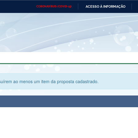
ACESSO À INFORMAÇÃO
CORONAVÍRUS (COVID-19)
Ministério da Defesa
Ministério das Relações
Mini
Exteriores
IR
PARA
O
CONTEÚDO
Ministério da Cidadania
Ministério da Saúde
Mini
Ministério do Desenvolvimento
Controladoria-Geral da União
Minis
Regional
e do
Advocacia-Geral da União
Banco Central do Brasil
Plana
suírem ao menos um item da proposta cadastrado.