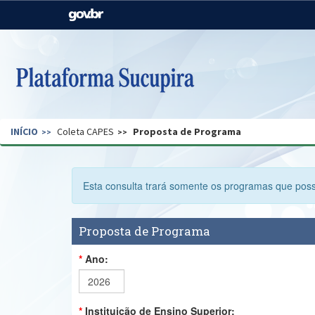
Casa Civil
Ministério da Justiça e
Segurança Pública
Ministério da Agricultura,
Ministério da Educação
Pecuária e Abastecimento
Ministério do Meio Ambiente
Ministério do Turismo
INÍCIO
Coleta CAPES
Proposta de Programa
Secretaria de Governo
Gabinete de Segurança
Institucional
Esta consulta trará somente os programas que pos
Proposta de Programa
Ano:
Instituição de Ensino Superior: