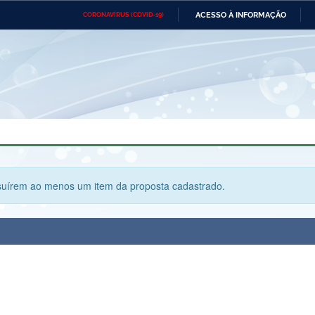
ACESSO À INFORMAÇÃO
CORONAVÍRUS (COVID-19)
Ministério da Defesa
Ministério das Relações
Mini
Exteriores
IR
PARA
O
CONTEÚDO
Ministério da Cidadania
Ministério da Saúde
Mini
Ministério do Desenvolvimento
Controladoria-Geral da União
Minis
Regional
e do
Advocacia-Geral da União
Banco Central do Brasil
Plana
suírem ao menos um item da proposta cadastrado.