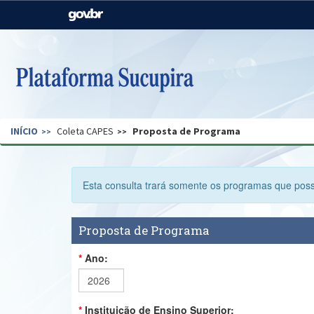
Casa Civil
Ministério da Justiça e
Segurança Pública
Ministério da Agricultura,
Ministério da Educação
Pecuária e Abastecimento
Ministério do Meio Ambiente
Ministério do Turismo
INÍCIO
Coleta CAPES
Proposta de Programa
Secretaria de Governo
Gabinete de Segurança
Institucional
Esta consulta trará somente os programas que pos
Proposta de Programa
Ano:
Instituição de Ensino Superior: