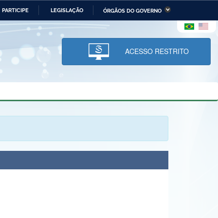
PARTICIPE
LEGISLAÇÃO
ÓRGÃOS DO GOVERNO
stério da Economia
Ministério da Infraestrutura
stério de Minas e Energia
Ministério da Ciência,
Tecnologia, Inovações e
ACESSO RESTRITO
Comunicações
tério da Mulher, da Família
Secretaria-Geral
s Direitos Humanos
lto