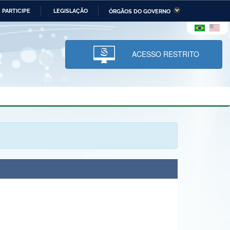
PARTICIPE
LEGISLAÇÃO
ÓRGÃOS DO GOVERNO
stério da Economia
Ministério da Infraestrutura
stério de Minas e Energia
Ministério da Ciência,
Tecnologia, Inovações e
ACESSO RESTRITO
Comunicações
tério da Mulher, da Família
Secretaria-Geral
s Direitos Humanos
lto