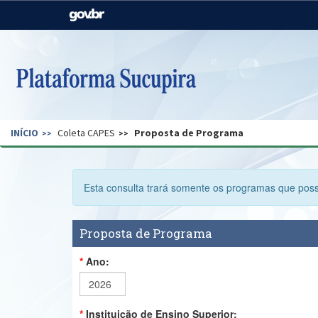
Casa Civil
Ministério da Justiça e
Segurança Pública
Ministério da Agricultura,
Ministério da Educação
Pecuária e Abastecimento
Ministério do Meio Ambiente
Ministério do Turismo
INÍCIO
Coleta CAPES
Proposta de Programa
Secretaria de Governo
Gabinete de Segurança
Institucional
Esta consulta trará somente os programas que pos
Proposta de Programa
Ano:
Instituição de Ensino Superior: