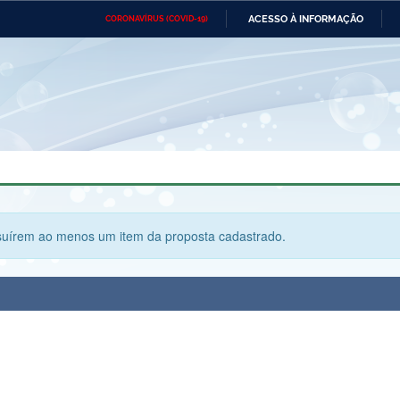
ACESSO À INFORMAÇÃO
CORONAVÍRUS (COVID-19)
Ministério da Defesa
Ministério das Relações
Mini
Exteriores
IR
PARA
O
CONTEÚDO
Ministério da Cidadania
Ministério da Saúde
Mini
Ministério do Desenvolvimento
Controladoria-Geral da União
Minis
Regional
e do
Advocacia-Geral da União
Banco Central do Brasil
Plana
suírem ao menos um item da proposta cadastrado.