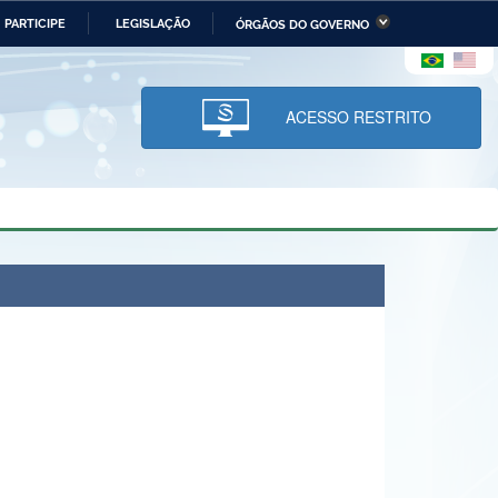
PARTICIPE
LEGISLAÇÃO
ÓRGÃOS DO GOVERNO
stério da Economia
Ministério da Infraestrutura
stério de Minas e Energia
Ministério da Ciência,
Tecnologia, Inovações e
ACESSO RESTRITO
Comunicações
tério da Mulher, da Família
Secretaria-Geral
s Direitos Humanos
lto