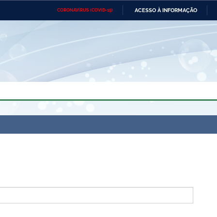
ACESSO À INFORMAÇÃO
CORONAVÍRUS (COVID-19)
Ministério da Defesa
Ministério das Relações
Mini
Exteriores
IR
PARA
O
CONTEÚDO
Ministério da Cidadania
Ministério da Saúde
Mini
Ministério do Desenvolvimento
Controladoria-Geral da União
Minis
Regional
e do
Advocacia-Geral da União
Banco Central do Brasil
Plana