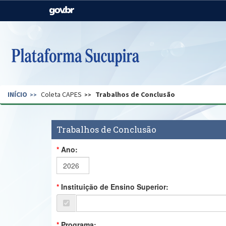
Casa Civil
Ministério da Justiça e
Segurança Pública
Ministério da Agricultura,
Ministério da Educação
Pecuária e Abastecimento
Ministério do Meio Ambiente
Ministério do Turismo
INÍCIO
Coleta CAPES
Trabalhos de Conclusão
Secretaria de Governo
Gabinete de Segurança
Institucional
Trabalhos de Conclusão
Ano:
Instituição de Ensino Superior:
Programa: