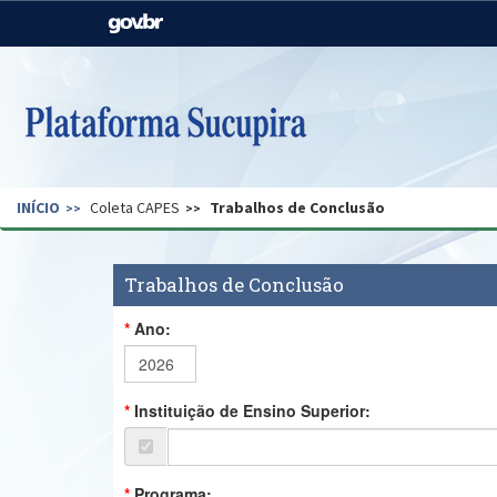
Casa Civil
Ministério da Justiça e
Segurança Pública
Ministério da Agricultura,
Ministério da Educação
Pecuária e Abastecimento
Ministério do Meio Ambiente
Ministério do Turismo
INÍCIO
Coleta CAPES
Trabalhos de Conclusão
Secretaria de Governo
Gabinete de Segurança
Institucional
Trabalhos de Conclusão
Ano:
Instituição de Ensino Superior:
Programa: