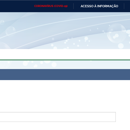
ACESSO À INFORMAÇÃO
CORONAVÍRUS (COVID-19)
Ministério da Defesa
Ministério das Relações
Mini
Exteriores
IR
PARA
O
CONTEÚDO
Ministério da Cidadania
Ministério da Saúde
Mini
Ministério do Desenvolvimento
Controladoria-Geral da União
Minis
Regional
e do
Advocacia-Geral da União
Banco Central do Brasil
Plana