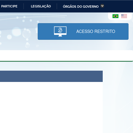
PARTICIPE
LEGISLAÇÃO
ÓRGÃOS DO GOVERNO
stério da Economia
Ministério da Infraestrutura
stério de Minas e Energia
Ministério da Ciência,
Tecnologia, Inovações e
ACESSO RESTRITO
Comunicações
tério da Mulher, da Família
Secretaria-Geral
s Direitos Humanos
lto